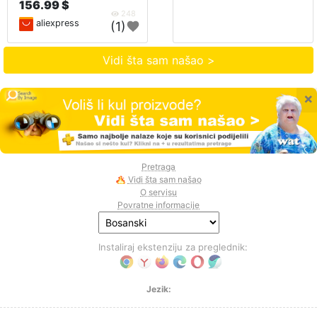
156.99 $
248
aliexpress
(1)
Vidi šta sam našao >
×
Pretraga
Vidi šta sam našao
O servisu
Povratne informacije
Instaliraj ekstenziju za preglednik:
Jezik: