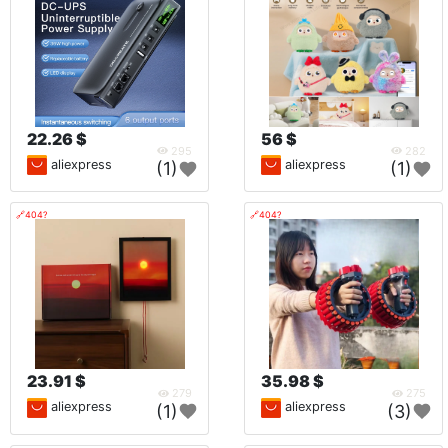
22.26 $
56 $
295
282
aliexpress
aliexpress
(1)
(1)
🔗404?
🔗404?
23.91 $
35.98 $
279
275
aliexpress
aliexpress
(1)
(3)