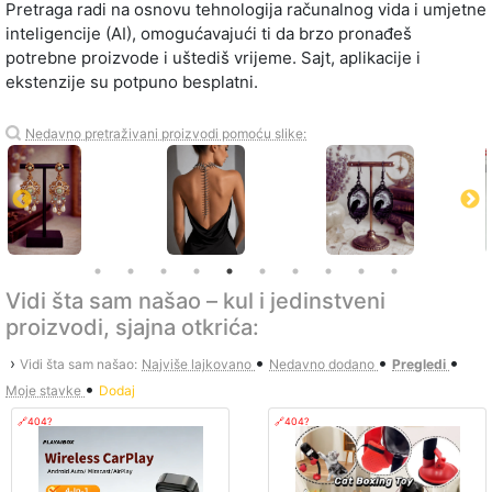
Pretraga radi na osnovu tehnologija računalnog vida i umjetne
inteligencije (AI), omogućavajući ti da brzo pronađeš
potrebne proizvode i uštediš vrijeme. Sajt, aplikacije i
ekstenzije su potpuno besplatni.
Nedavno pretraživani proizvodi pomoću slike:
Vidi šta sam našao – kul i jedinstveni
proizvodi, sjajna otkrića:
•
•
•
›
Vidi šta sam našao:
Najviše lajkovano
Nedavno dodano
Pregledi
•
Moje stavke
Dodaj
🔗404?
🔗404?