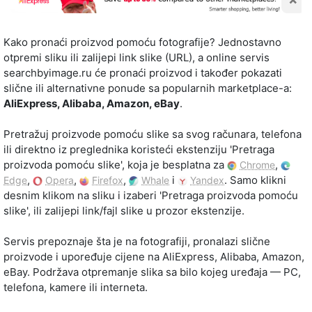
Kako pronaći proizvod pomoću fotografije? Jednostavno
otpremi sliku ili zalijepi link slike (URL), a online servis
searchbyimage.ru će pronaći proizvod i također pokazati
slične ili alternativne ponude sa popularnih marketplace-a:
AliExpress, Alibaba, Amazon, eBay
.
Pretražuj proizvode pomoću slike sa svog računara, telefona
ili direktno iz preglednika koristeći ekstenziju 'Pretraga
proizvoda pomoću slike', koja je besplatna za
,
Chrome
,
,
,
i
. Samo klikni
Edge
Opera
Firefox
Whale
Yandex
desnim klikom na sliku i izaberi 'Pretraga proizvoda pomoću
slike', ili zalijepi link/fajl slike u prozor ekstenzije.
Servis prepoznaje šta je na fotografiji, pronalazi slične
proizvode i upoređuje cijene na AliExpress, Alibaba, Amazon,
eBay. Podržava otpremanje slika sa bilo kojeg uređaja — PC,
telefona, kamere ili interneta.