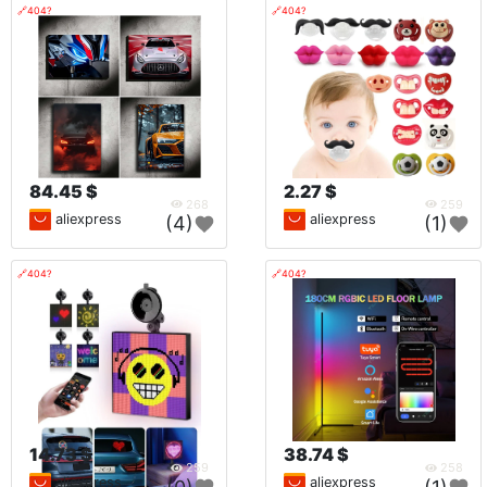
🔗404?
🔗404?
84.45 $
2.27 $
268
259
aliexpress
aliexpress
(4)
(1)
🔗404?
🔗404?
14.73 $
38.74 $
259
258
aliexpress
aliexpress