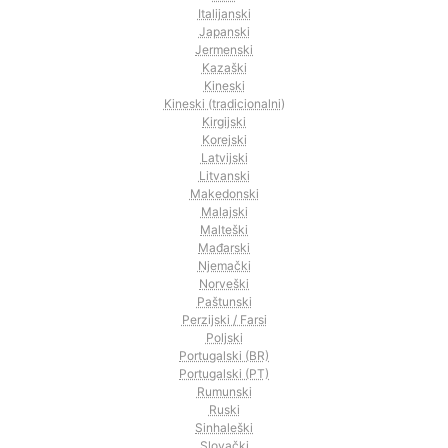
Italijanski
Japanski
Jermenski
Kazaški
Kineski
Kineski (tradicionalni)
Kirgijski
Korejski
Latvijski
Litvanski
Makedonski
Malajski
Malteški
Mađarski
Njemački
Norveški
Paštunski
Perzijski / Farsi
Poljski
Portugalski (BR)
Portugalski (PT)
Rumunski
Ruski
Sinhaleški
Slovački