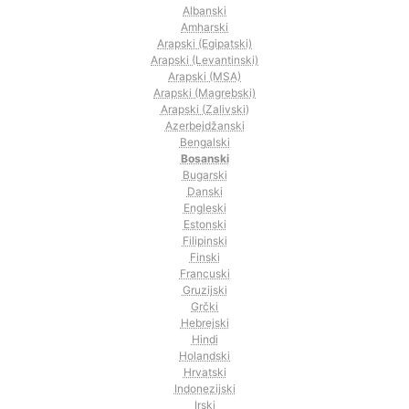
Albanski
Amharski
Arapski (Egipatski)
Arapski (Levantinski)
Arapski (MSA)
Arapski (Magrebski)
Arapski (Zalivski)
Azerbejdžanski
Bengalski
Bosanski
Bugarski
Danski
Engleski
Estonski
Filipinski
Finski
Francuski
Gruzijski
Grčki
Hebrejski
Hindi
Holandski
Hrvatski
Indonezijski
Irski