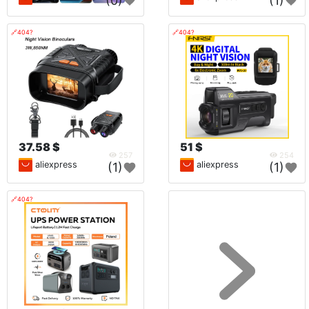
(0)
(1)
🔗404?
🔗404?
37.58 $
51 $
257
254
aliexpress
aliexpress
(1)
(1)
🔗404?