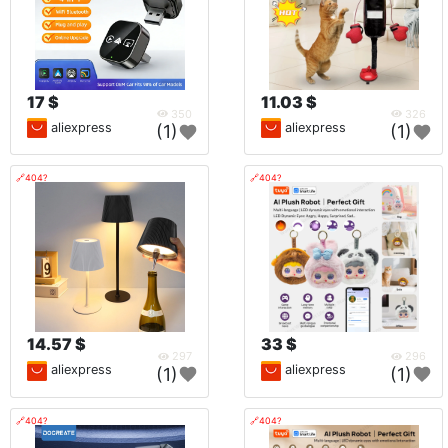
17 $
11.03 $
350
326
aliexpress
aliexpress
(1)
(1)
🔗404?
🔗404?
14.57 $
33 $
297
296
aliexpress
aliexpress
(1)
(1)
🔗404?
🔗404?