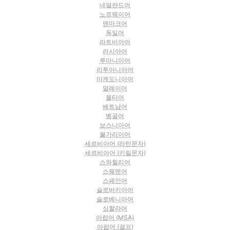
네덜란드어
노르웨이어
덴마크어
독일어
라트비아어
러시아어
루마니아어
리투아니아어
마케도니아어
말레이어
몰타어
베트남어
벵골어
보스니아어
불가리아어
세르비아어 (라틴문자)
세르비아어 (키릴문자)
스와힐리어
스웨덴어
스페인어
슬로바키아어
슬로베니아어
싱할라어
아랍어 (MSA)
아랍어 (걸프)