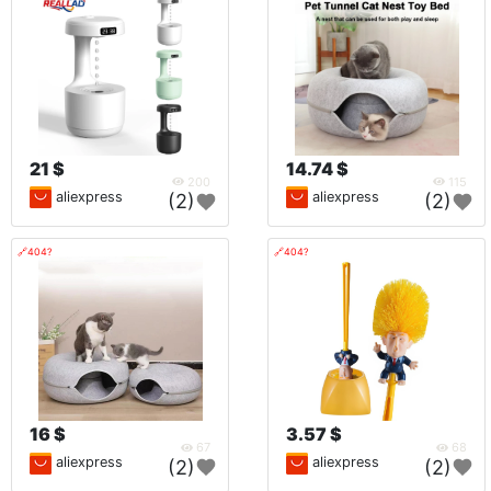
21 $
14.74 $
200
115
aliexpress
aliexpress
(2)
(2)
🔗404?
🔗404?
16 $
3.57 $
67
68
aliexpress
aliexpress
(2)
(2)