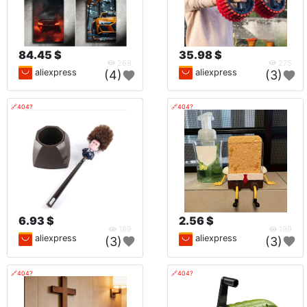
84.45 $
35.98 $
268
275
aliexpress
aliexpress
(4)
(3)
🔗404?
🔗404?
6.93 $
2.56 $
189
199
aliexpress
aliexpress
(3)
(3)
🔗404?
🔗404?