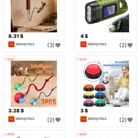
8.31 $
4 $
214
163
aliexpress
aliexpress
(3)
(2)
🔗404?
🔗404?
3.28 $
3 $
220
188
aliexpress
aliexpress
(2)
(2)
🔗404?
🔗404?