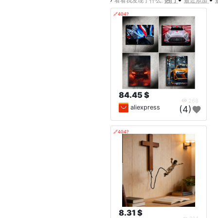
看看我发现了什么:
热门
最近添加
🔗404?
84.45 $
268
aliexpress
(4)
🔗404?
8.31 $