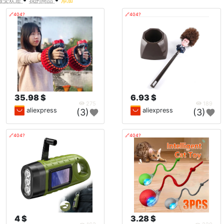
最受欢迎
我的商品
添加
🔗404?
🔗404?
35.98 $
6.93 $
275
189
aliexpress
aliexpress
(3)
(3)
🔗404?
🔗404?
4 $
3.28 $