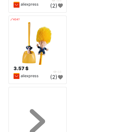
188
aliexpress
(2)
🔗404?
3.57 $
68
aliexpress
(2)