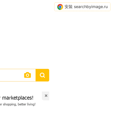
安裝 searchbyimage.ru
×