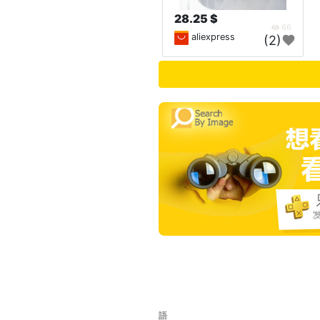
28.25 $
66
aliexpress
(2)
語