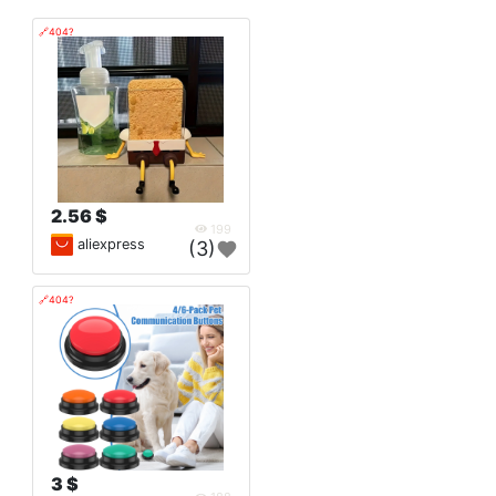
🔗404?
2.56 $
199
aliexpress
(3)
🔗404?
3 $