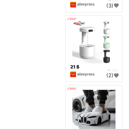
214
aliexpress
(3)
🔗404?
21 $
200
aliexpress
(2)
🔗404?