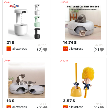
🔗404?
🔗404?
21 $
14.74 $
200
115
aliexpress
aliexpress
(2)
(2)
🔗404?
🔗404?
16 $
3.57 $
65
67
aliexpress
aliexpress