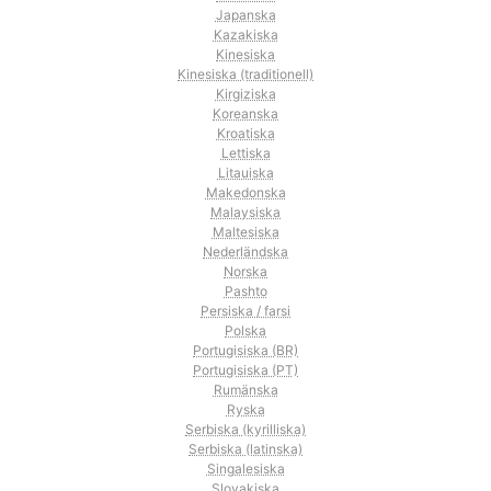
Japanska
Kazakiska
Kinesiska
Kinesiska (traditionell)
Kirgiziska
Koreanska
Kroatiska
Lettiska
Litauiska
Makedonska
Malaysiska
Maltesiska
Nederländska
Norska
Pashto
Persiska / farsi
Polska
Portugisiska (BR)
Portugisiska (PT)
Rumänska
Ryska
Serbiska (kyrilliska)
Serbiska (latinska)
Singalesiska
Slovakiska