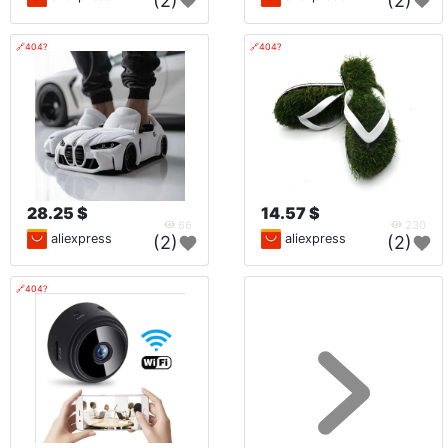
(2)
(2)
🔗404?
🔗404?
28.25 $
14.57 $
66
230
aliexpress
aliexpress
(2)
(2)
🔗404?