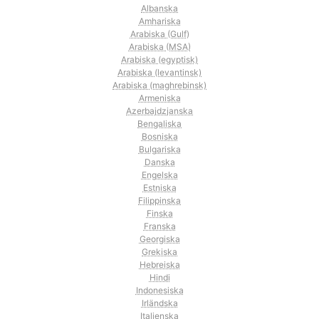
Albanska
Amhariska
Arabiska (Gulf)
Arabiska (MSA)
Arabiska (egyptisk)
Arabiska (levantinsk)
Arabiska (maghrebinsk)
Armeniska
Azerbajdzjanska
Bengaliska
Bosniska
Bulgariska
Danska
Engelska
Estniska
Filippinska
Finska
Franska
Georgiska
Grekiska
Hebreiska
Hindi
Indonesiska
Irländska
Italienska