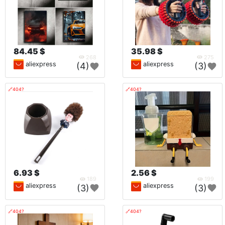
84.45 $
35.98 $
268
275
aliexpress
aliexpress
(4)
(3)
🔗404?
🔗404?
6.93 $
2.56 $
189
199
aliexpress
aliexpress
(3)
(3)
🔗404?
🔗404?