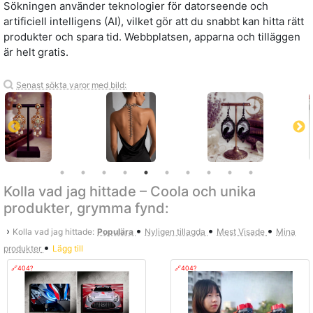
Sökningen använder teknologier för datorseende och
artificiell intelligens (AI), vilket gör att du snabbt kan hitta rätt
produkter och spara tid. Webbplatsen, apparna och tilläggen
är helt gratis.
Senast sökta varor med bild:
Kolla vad jag hittade – Coola och unika
produkter, grymma fynd:
•
•
•
›
Kolla vad jag hittade:
Populära
Nyligen tillagda
Mest Visade
Mina
•
produkter
Lägg till
🔗404?
🔗404?