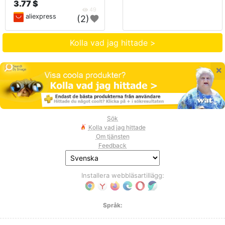
3.77 $
49
aliexpress
(2)
Kolla vad jag hittade >
×
Sök
Kolla vad jag hittade
Om tjänsten
Feedback
Installera webbläsartillägg:
Språk: