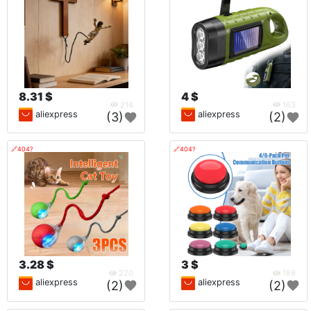
8.31 $
4 $
214
163
aliexpress
aliexpress
(3)
(2)
🔗404?
🔗404?
3.28 $
3 $
220
188
aliexpress
aliexpress
(2)
(2)