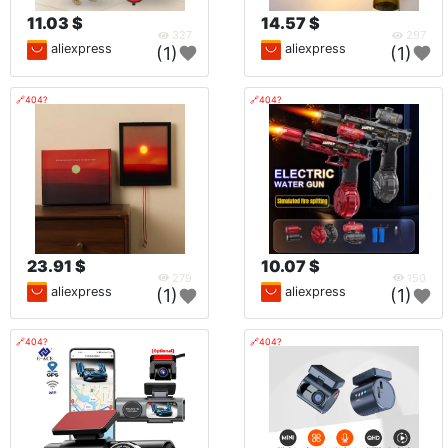
11.03 $
14.57 $
327
297
aliexpress
aliexpress
(1)
(1)
🔗404?
🔗404?
23.91 $
10.07 $
279
150
aliexpress
aliexpress
(1)
(1)
🔗404?
🔗404?