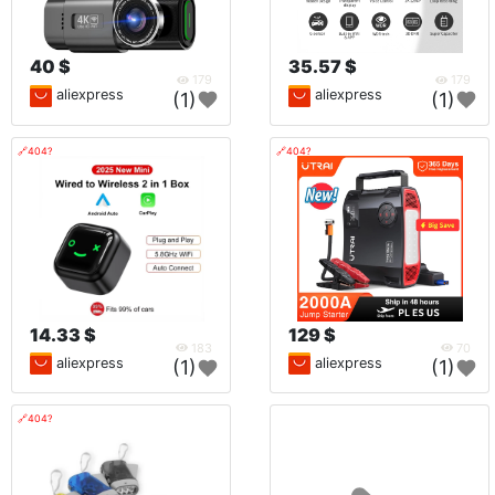
40 $
35.57 $
179
179
aliexpress
aliexpress
(1)
(1)
🔗404?
🔗404?
14.33 $
129 $
183
70
aliexpress
aliexpress
(1)
(1)
🔗404?