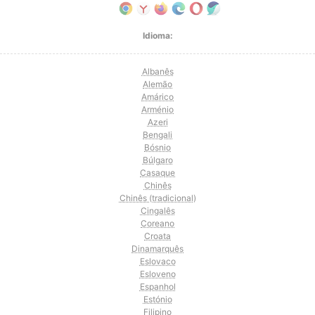
Idioma:
Albanês
Alemão
Amárico
Arménio
Azeri
Bengali
Bósnio
Búlgaro
Casaque
Chinês
Chinês (tradicional)
Cingalês
Coreano
Croata
Dinamarquês
Eslovaco
Esloveno
Espanhol
Estónio
Filipino