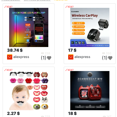
🔗404?
🔗404?
38.74 $
17 $
258
350
aliexpress
aliexpress
(1)
(1)
🔗404?
🔗404?
2.27 $
18 $
259
147