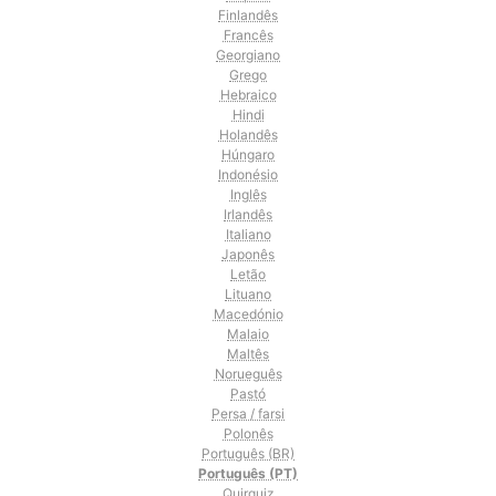
Finlandês
Francês
Georgiano
Grego
Hebraico
Hindi
Holandês
Húngaro
Indonésio
Inglês
Irlandês
Italiano
Japonês
Letão
Lituano
Macedónio
Malaio
Maltês
Norueguês
Pastó
Persa / farsi
Polonês
Português (BR)
Português (PT)
Quirguiz