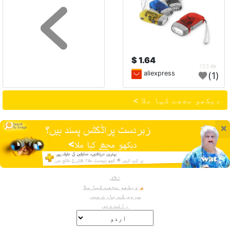
1.64 $
133
aliexpress
(1)
دیکھو مجھے کیا ملا >
×
تلاش
دیکھو مجھے کیا ملا
سروس کے بارے میں
رائے دیں