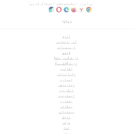
براؤزر ایکسٹینشن انسٹال کریں:
زبان:
آئرش
آذربائجانی
آرمینیائی
اردو
ازبک (سیریلک)
ازبک (لاطینی)
اطالوی
البانیائی
امہاری
انڈونیشی
انگریزی
ایسٹونین
بلغاری
بنگالی
بوسنیائی
تاجک
ترکی
تمل
تھائی