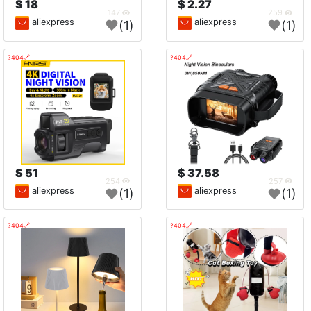
18 $
2.27 $
147
259
aliexpress
aliexpress
(1)
(1)
🔗404?
🔗404?
51 $
37.58 $
254
257
aliexpress
aliexpress
(1)
(1)
🔗404?
🔗404?