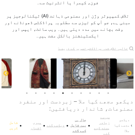
فون، کیمرا یا انٹرنیٹ سے۔
تلاش کمپیوٹر وژن اور مصنوعی ذہانت (AI) ٹیکنالوجیز پر
مبنی ہے، جو آپ کو تیزی سے مطلوبہ پراڈکٹس ڈھونڈنے اور
وقت بچانے میں مدد دیتی ہیں۔ ویب سائٹ، ایپس اور
ایکسٹینشنز بالکل مفت ہیں۔
حالیہ تلاش شدہ پراڈکٹس تصویر کے ذریعے:
دیکھو مجھے کیا ملا – زبردست اور منفرد
مصنوعات، شاندار دریافتیں:
سب سے
دیکھو
حال ہی
زیادہ
میری
شامل
•
•
•
•
›
مجھے کیا
میں شامل
دیکھے گئے
پسند کیے
اشیاء
کریں
ملا:
کیے گئے
گئے