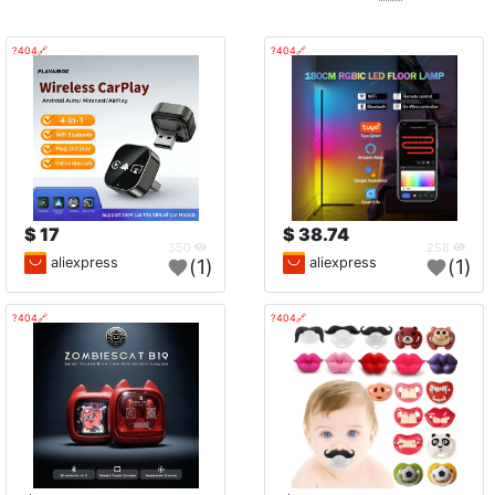
🔗404?
🔗404?
17 $
38.74 $
350
258
aliexpress
aliexpress
(1)
(1)
🔗404?
🔗404?