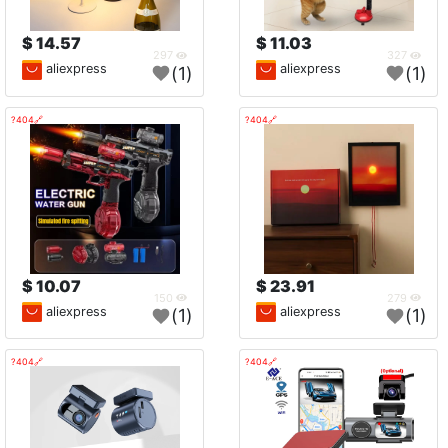
14.57 $
11.03 $
297
327
aliexpress
aliexpress
(1)
(1)
🔗404?
🔗404?
10.07 $
23.91 $
150
279
aliexpress
aliexpress
(1)
(1)
🔗404?
🔗404?