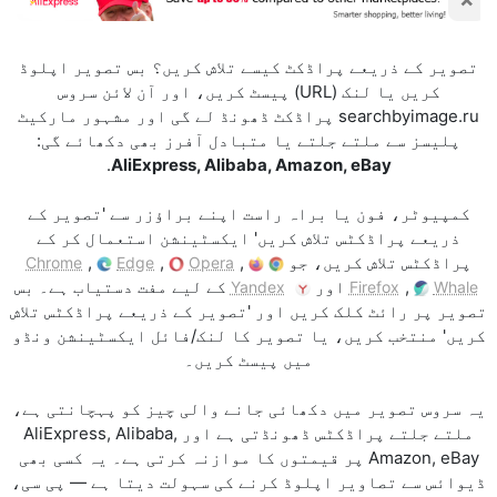
تصویر کے ذریعے پراڈکٹ کیسے تلاش کریں؟ بس تصویر اپلوڈ
کریں یا لنک (URL) پیسٹ کریں، اور آن لائن سروس
searchbyimage.ru پراڈکٹ ڈھونڈ لے گی اور مشہور مارکیٹ
پلیسز سے ملتے جلتے یا متبادل آفرز بھی دکھائے گی:
.
AliExpress, Alibaba, Amazon, eBay
کمپیوٹر، فون یا براہ راست اپنے براؤزر سے 'تصویر کے
ذریعے پراڈکٹس تلاش کریں' ایکسٹینشن استعمال کر کے
پراڈکٹس تلاش کریں، جو
,
,
,
Chrome
Edge
Opera
,
اور
کے لیے مفت دستیاب ہے۔ بس
Yandex
Firefox
Whale
تصویر پر رائٹ کلک کریں اور 'تصویر کے ذریعے پراڈکٹس تلاش
کریں' منتخب کریں، یا تصویر کا لنک/فائل ایکسٹینشن ونڈو
میں پیسٹ کریں۔
یہ سروس تصویر میں دکھائی جانے والی چیز کو پہچانتی ہے،
ملتے جلتے پراڈکٹس ڈھونڈتی ہے اور AliExpress, Alibaba,
Amazon, eBay پر قیمتوں کا موازنہ کرتی ہے۔ یہ کسی بھی
ڈیوائس سے تصاویر اپلوڈ کرنے کی سہولت دیتا ہے — پی سی،