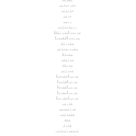
جارجیائی
جاپانی
جرمن
روسی
رومانیائی
سربین (سیریلک)
سربین (لاطینی)
سلوواک
سلووینیائی
سنہالا
سواحلی
سویڈش
عبرانی
عربی (خلیجی)
عربی (شامی)
عربی (فصیح)
عربی (مصری)
عربی (مغربی)
فارسی
فرانسیسی
فلپائنی
فنش
قازق
لیتھوانیائی
لیٹویائی