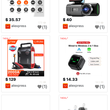
35.57 $
40 $
179
179
aliexpress
aliexpress
(1)
(1)
🔗404?
🔗404?
129 $
14.33 $
70
183
aliexpress
aliexpress
(1)
(1)
🔗404?