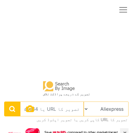
تصویر کے ذریعے پراڈکٹ تلاش
تصویر کا URL کاپی کریں یا تصویر اپلوڈ کریں
×