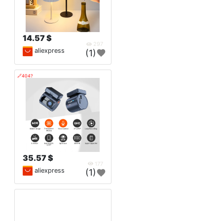
14.57 $
297
aliexpress
(1)
🔗404?
35.57 $
177
aliexpress
(1)