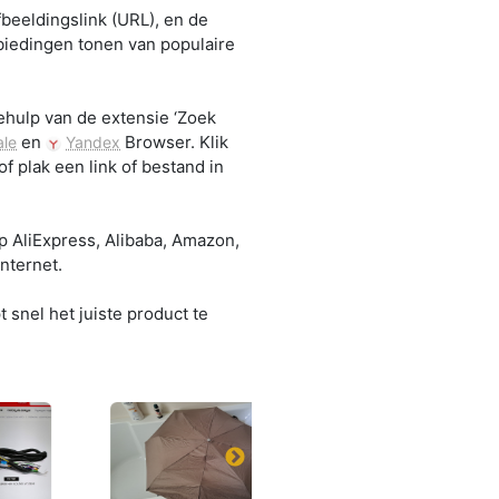
beeldingslink (URL), en de
nbiedingen tonen van populaire
behulp van de extensie ‘Zoek
en
Browser. Klik
le
Yandex
f plak een link of bestand in
op AliExpress, Alibaba, Amazon,
nternet.
 snel het juiste product te