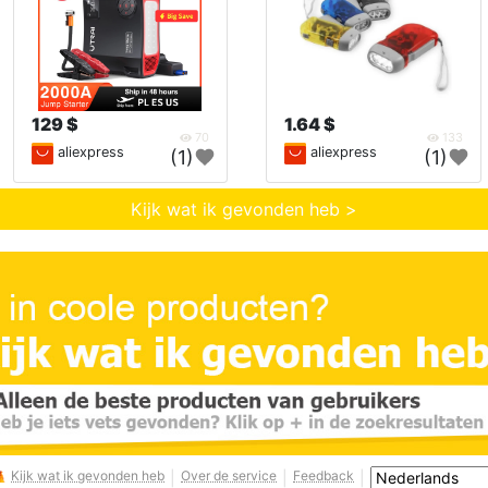
129 $
1.64 $
70
133
aliexpress
aliexpress
(1)
(1)
Kijk wat ik gevonden heb >
Kijk wat ik gevonden heb
Over de service
Feedback
|
|
|