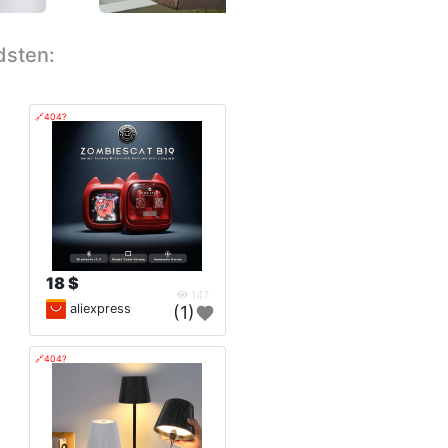
dsten:
🔗404?
18 $
147
aliexpress
(1)
🔗404?