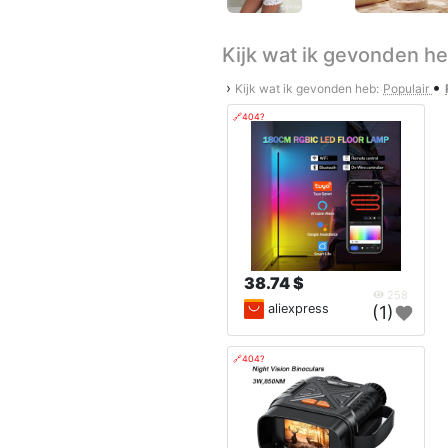
Kijk wat ik gevonden h
•
›
Kijk wat ik gevonden heb:
Populair
🔗404?
38.74 $
258
aliexpress
(1)
🔗404?