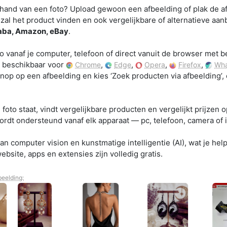
 hand van een foto? Upload gewoon een afbeelding of plak de af
zal het product vinden en ook vergelijkbare of alternatieve aa
baba, Amazon, eBay
.
o vanaf je computer, telefoon of direct vanuit de browser met 
is beschikbaar voor
,
,
,
,
Chrome
Edge
Opera
Firefox
Wha
p op een afbeelding en kies ‘Zoek producten via afbeelding’, o
foto staat, vindt vergelijkbare producten en vergelijkt prijzen 
ordt ondersteund vanaf elk apparaat — pc, telefoon, camera of i
n computer vision en kunstmatige intelligentie (AI), wat je helpt
ebsite, apps en extensies zijn volledig gratis.
eelding: