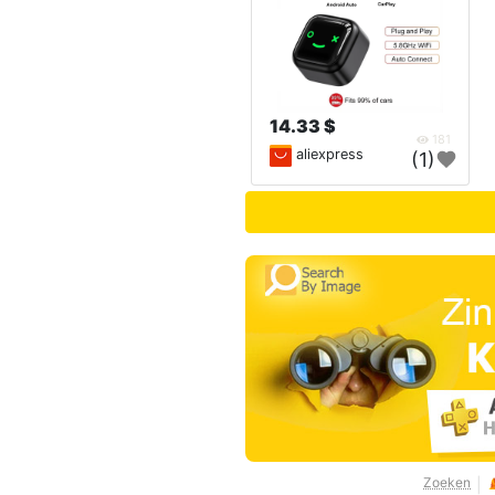
14.33 $
181
aliexpress
(1)
Zoeken
|