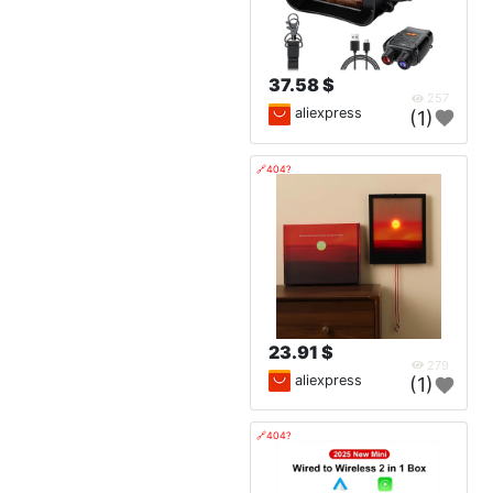
37.58 $
257
aliexpress
(1)
🔗404?
23.91 $
279
aliexpress
(1)
🔗404?