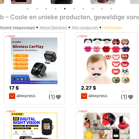
eb – Coole en unieke producten, geweldige von
•
•
•
Recent toegevoegd
Meest Bekeken
Mijn producten
Toevoegen
🔗404?
🔗404?
17 $
2.27 $
350
259
aliexpress
aliexpress
(1)
(1)
🔗404?
🔗404?