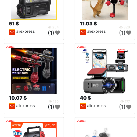
51 $
11.03 $
254
326
aliexpress
aliexpress
(1)
(1)
🔗404?
🔗404?
10.07 $
40 $
150
177
aliexpress
aliexpress
(1)
(1)
🔗404?
🔗404?