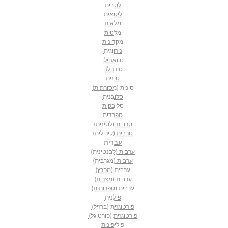
לטבית
ליטאית
מלאית
מלטית
מקדונית
נורווגית
סוואהילי
סינהלה
סינית
סינית (מסורתית)
סלובנית
סלובקית
ספרדית
סרבית (לטינית)
סרבית (קירילית)
עברית
ערבית (לבנטינית)
ערבית (מגרבית)
ערבית (מפרץ)
ערבית (מצרית)
ערבית (ספרותית)
פולנית
פורטוגזית (ברזיל)
פורטוגזית (פורטוגל)
פיליפינית