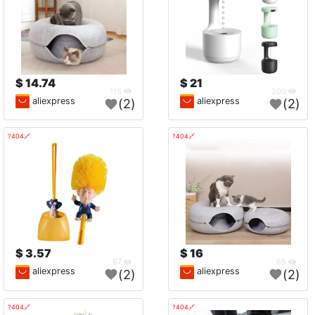
14.74 $
21 $
115
200
aliexpress
aliexpress
(2)
(2)
🔗404?
🔗404?
3.57 $
16 $
67
65
aliexpress
aliexpress
(2)
(2)
🔗404?
🔗404?