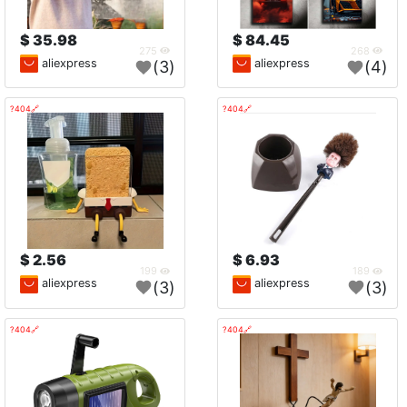
35.98 $
84.45 $
275
268
aliexpress
aliexpress
(3)
(4)
🔗404?
🔗404?
2.56 $
6.93 $
199
189
aliexpress
aliexpress
(3)
(3)
🔗404?
🔗404?