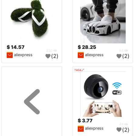
14.57 $
28.25 $
230
66
aliexpress
aliexpress
(2)
(2)
🔗404?
3.77 $
49
aliexpress
(2)