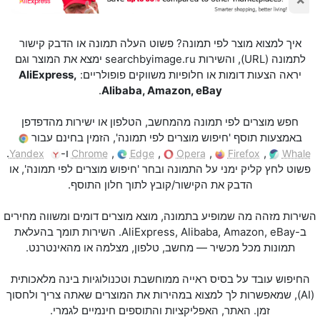
איך למצוא מוצר לפי תמונה? פשוט העלה תמונה או הדבק קישור
לתמונה (URL), והשירות searchbyimage.ru ימצא את המוצר וגם
יראה הצעות דומות או חלופיות משווקים פופולריים:
AliExpress,
.
Alibaba, Amazon, eBay
חפש מוצרים לפי תמונה מהמחשב, הטלפון או ישירות מהדפדפן
באמצעות תוסף 'חיפוש מוצרים לפי תמונה', הזמין בחינם עבור
,
,
,
,
ו-
.
Yandex
Chrome
Edge
Opera
Firefox
Whale
פשוט לחץ קליק ימני על התמונה ובחר 'חיפוש מוצרים לפי תמונה', או
הדבק את הקישור/קובץ לתוך חלון התוסף.
השירות מזהה מה שמופיע בתמונה, מוצא מוצרים דומים ומשווה מחירים
ב-AliExpress, Alibaba, Amazon, eBay. השירות תומך בהעלאת
תמונות מכל מכשיר — מחשב, טלפון, מצלמה או מהאינטרנט.
החיפוש עובד על בסיס ראייה ממוחשבת וטכנולוגיות בינה מלאכותית
(AI), שמאפשרות לך למצוא במהירות את המוצרים שאתה צריך ולחסוך
זמן. האתר, האפליקציות והתוספים חינמיים לגמרי.