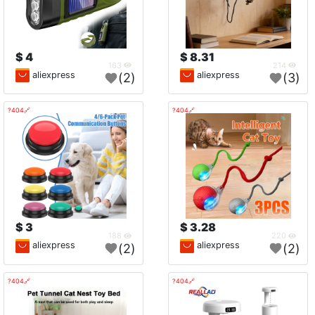
4 $
8.31 $
163
214
aliexpress
aliexpress
(2)
(3)
🔗404?
🔗404?
3 $
3.28 $
188
220
aliexpress
aliexpress
(2)
(2)
🔗404?
🔗404?