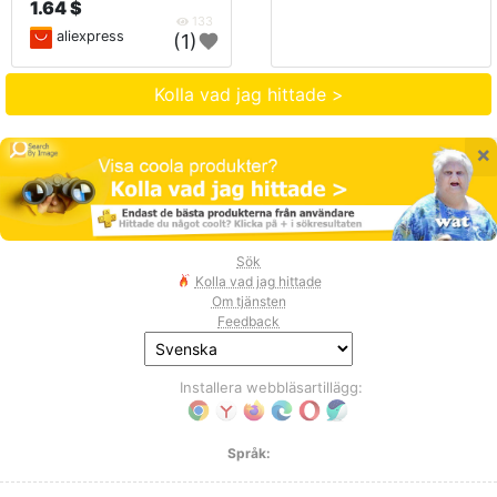
1.64 $
133
aliexpress
(1)
Kolla vad jag hittade >
×
Sök
Kolla vad jag hittade
Om tjänsten
Feedback
Installera webbläsartillägg:
Språk: