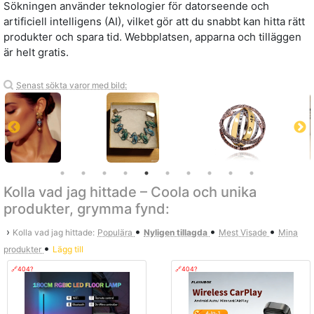
Sökningen använder teknologier för datorseende och
artificiell intelligens (AI), vilket gör att du snabbt kan hitta rätt
produkter och spara tid. Webbplatsen, apparna och tilläggen
är helt gratis.
Senast sökta varor med bild:
Kolla vad jag hittade – Coola och unika
produkter, grymma fynd:
•
•
•
›
Kolla vad jag hittade:
Populära
Nyligen tillagda
Mest Visade
Mina
•
produkter
Lägg till
🔗404?
🔗404?