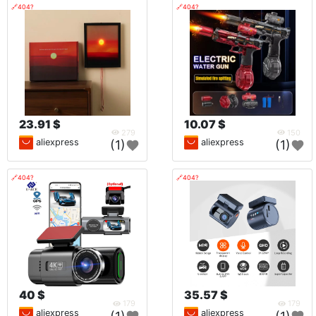
🔗404?
🔗404?
23.91 $
10.07 $
279
150
aliexpress
aliexpress
(1)
(1)
🔗404?
🔗404?
40 $
35.57 $
179
179
aliexpress
aliexpress