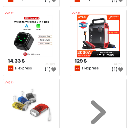
(1)
(1)
🔗404?
🔗404?
14.33 $
129 $
183
70
aliexpress
aliexpress
(1)
(1)
🔗404?