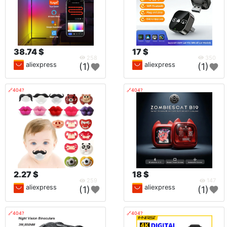
38.74 $
17 $
258
350
aliexpress
aliexpress
(1)
(1)
🔗404?
🔗404?
2.27 $
18 $
259
147
aliexpress
aliexpress
(1)
(1)
🔗404?
🔗404?