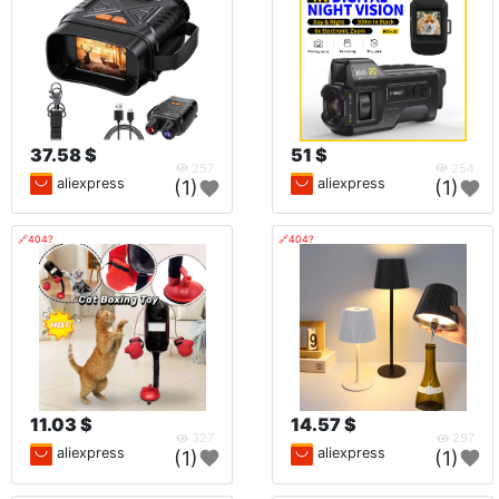
37.58 $
51 $
257
254
aliexpress
aliexpress
(1)
(1)
🔗404?
🔗404?
11.03 $
14.57 $
327
297
aliexpress
aliexpress
(1)
(1)