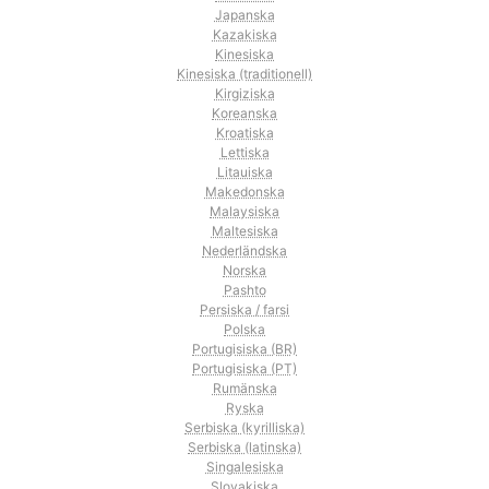
Japanska
Kazakiska
Kinesiska
Kinesiska (traditionell)
Kirgiziska
Koreanska
Kroatiska
Lettiska
Litauiska
Makedonska
Malaysiska
Maltesiska
Nederländska
Norska
Pashto
Persiska / farsi
Polska
Portugisiska (BR)
Portugisiska (PT)
Rumänska
Ryska
Serbiska (kyrilliska)
Serbiska (latinska)
Singalesiska
Slovakiska