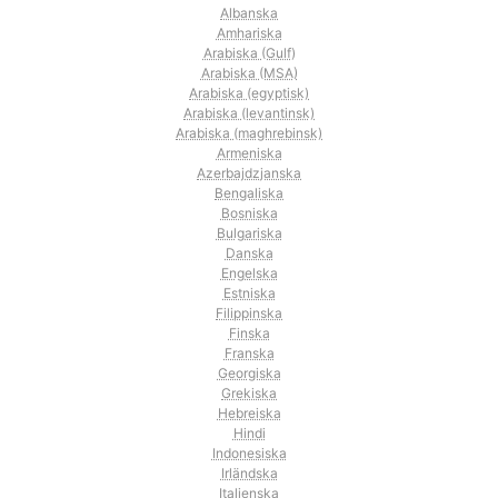
Albanska
Amhariska
Arabiska (Gulf)
Arabiska (MSA)
Arabiska (egyptisk)
Arabiska (levantinsk)
Arabiska (maghrebinsk)
Armeniska
Azerbajdzjanska
Bengaliska
Bosniska
Bulgariska
Danska
Engelska
Estniska
Filippinska
Finska
Franska
Georgiska
Grekiska
Hebreiska
Hindi
Indonesiska
Irländska
Italienska