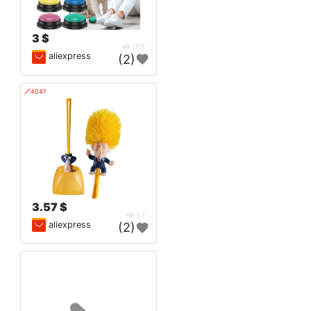
3 $
188
aliexpress
(2)
🔗404?
3.57 $
67
aliexpress
(2)