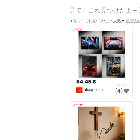
見て！これ見つけたよ –
•
›
見て！これ見つけたよ:
人気
最近追
🔗404?
84.45 $
268
aliexpress
(4)
🔗404?