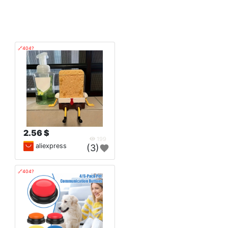
🔗404?
2.56 $
199
aliexpress
(3)
🔗404?