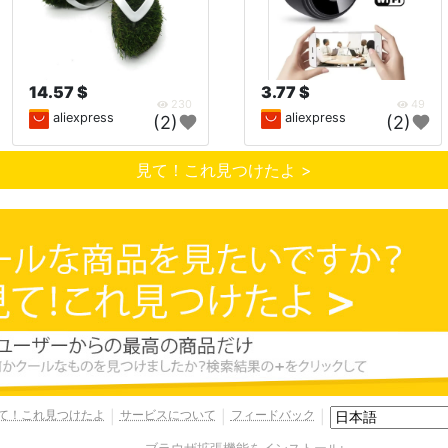
14.57 $
3.77 $
230
49
aliexpress
aliexpress
(2)
(2)
見て！これ見つけたよ >
て！これ見つけたよ
サービスについて
フィードバック
|
|
|