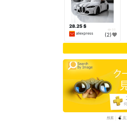
28.25 $
66
aliexpress
(2)
検索
見
|