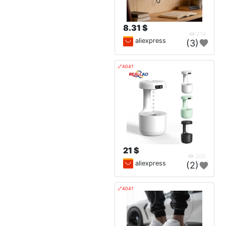
8.31 $
214
aliexpress
(3)
🔗404?
21 $
200
aliexpress
(2)
🔗404?