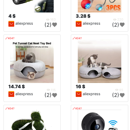
4 $
3.28 $
163
220
aliexpress
aliexpress
(2)
(2)
🔗404?
🔗404?
14.74 $
16 $
115
65
aliexpress
aliexpress
(2)
(2)
🔗404?
🔗404?