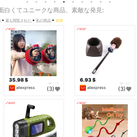
 面白くてユニークな商品、素敵な発見:
•
•
•
加
最も閲覧された
私の商品
追加
🔗404?
🔗404?
35.98 $
6.93 $
275
189
aliexpress
aliexpress
(3)
(3)
🔗404?
🔗404?