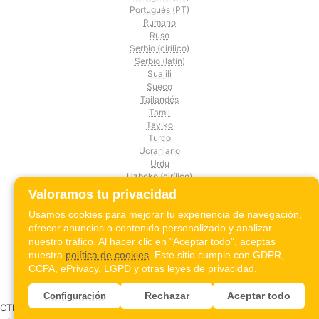
Portugués (PT)
Rumano
Ruso
Serbio (cirílico)
Serbio (latín)
Suajili
Sueco
Tailandés
Tamil
Tayiko
Turco
Ucraniano
Urdu
Uzbeko (cirílico)
Uzbeko (latín)
Valoramos tu privacidad
Vietnamita
Usamos cookies para mejorar tu experiencia de navegación,
Árabe (MSA)
ofrecer anuncios o contenido personalizado y analizar
Árabe (del Golfo)
Árabe (egipcio)
nuestro tráfico. Al hacer clic en "Aceptar todo", aceptas
Árabe (levantino)
nuestra
política de cookies
. Este sitio cumple con GDPR,
Árabe (magrebí)
CCPA, ePrivacy, LGPD y otras leyes de privacidad.
Rechazar
Aceptar todo
Configuración
CTRL+ENTER | ¿Encontraste un error tipográfico o de traducción? - ✎