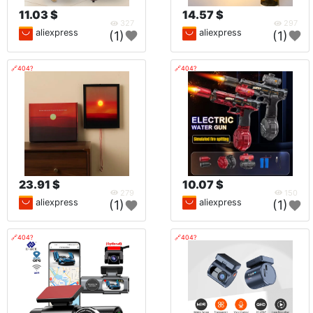
11.03 $
14.57 $
327
297
aliexpress
aliexpress
(1)
(1)
🔗404?
🔗404?
23.91 $
10.07 $
279
150
aliexpress
aliexpress
(1)
(1)
🔗404?
🔗404?