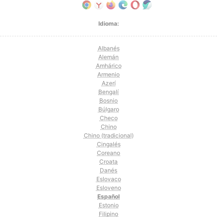
Idioma:
Albanés
Alemán
Amhárico
Armenio
Azerí
Bengalí
Bosnio
Búlgaro
Checo
Chino
Chino (tradicional)
Cingalés
Coreano
Croata
Danés
Eslovaco
Esloveno
Español
Estonio
Filipino