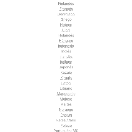
Finlandés
Francés
Georgiano
Griego
Hebreo
Hindi
Holandés
Húngaro
Indonesio
Inglés
Irlandés
Italiano
Japonés
Kazajo
Kirguís
Letón
Lituano
Macedonio
Malayo
Maltés
Noruego
Pastún
Persa / farsi
Polaco
Portugués (BR)