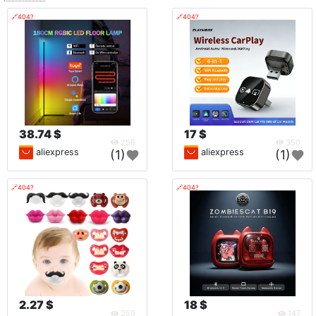
🔗404?
🔗404?
38.74 $
17 $
258
350
aliexpress
aliexpress
(1)
(1)
🔗404?
🔗404?
2.27 $
18 $
259
147