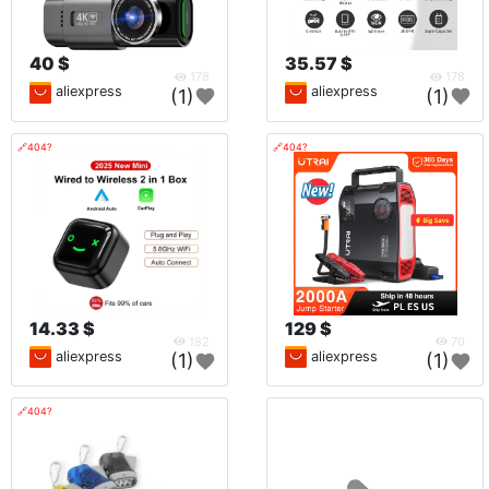
40 $
35.57 $
178
178
aliexpress
aliexpress
(1)
(1)
🔗404?
🔗404?
14.33 $
129 $
182
70
aliexpress
aliexpress
(1)
(1)
🔗404?