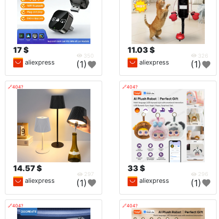
17 $
11.03 $
350
326
aliexpress
aliexpress
(1)
(1)
🔗404?
🔗404?
14.57 $
33 $
297
296
aliexpress
aliexpress
(1)
(1)
🔗404?
🔗404?