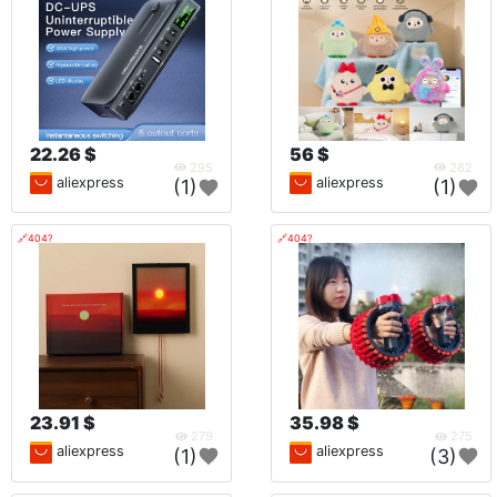
22.26 $
56 $
295
282
aliexpress
aliexpress
(1)
(1)
🔗404?
🔗404?
23.91 $
35.98 $
279
275
aliexpress
aliexpress
(1)
(3)