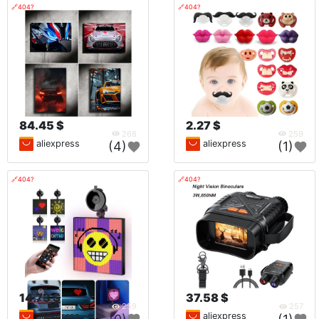
🔗404?
🔗404?
84.45 $
2.27 $
268
259
aliexpress
aliexpress
(4)
(1)
🔗404?
🔗404?
14.73 $
37.58 $
259
257
aliexpress
aliexpress