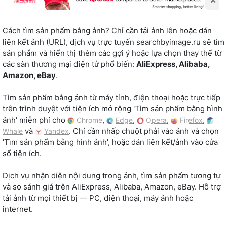
Cách tìm sản phẩm bằng ảnh? Chỉ cần tải ảnh lên hoặc dán
liên kết ảnh (URL), dịch vụ trực tuyến searchbyimage.ru sẽ tìm
sản phẩm và hiển thị thêm các gợi ý hoặc lựa chọn thay thế từ
các sàn thương mại điện tử phổ biến:
AliExpress, Alibaba,
Amazon, eBay
.
Tìm sản phẩm bằng ảnh từ máy tính, điện thoại hoặc trực tiếp
trên trình duyệt với tiện ích mở rộng 'Tìm sản phẩm bằng hình
ảnh' miễn phí cho
,
,
,
,
Chrome
Edge
Opera
Firefox
và
. Chỉ cần nhấp chuột phải vào ảnh và chọn
Whale
Yandex
'Tìm sản phẩm bằng hình ảnh', hoặc dán liên kết/ảnh vào cửa
sổ tiện ích.
Dịch vụ nhận diện nội dung trong ảnh, tìm sản phẩm tương tự
và so sánh giá trên AliExpress, Alibaba, Amazon, eBay. Hỗ trợ
tải ảnh từ mọi thiết bị — PC, điện thoại, máy ảnh hoặc
internet.