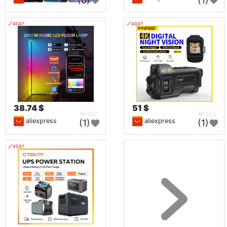
(0)
(1)
🔗404?
🔗404?
38.74 $
51 $
257
253
aliexpress
aliexpress
(1)
(1)
🔗404?