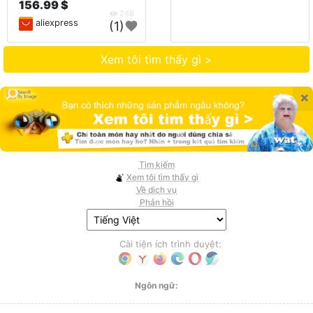
156.99 $
248
aliexpress
(1)
Xem tôi tìm thấy gì >
×
Tìm kiếm
Xem tôi tìm thấy gì
Về dịch vụ
Phản hồi
Cài tiện ích trình duyệt:
Ngôn ngữ: