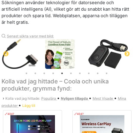
Sökningen använder teknologier för datorseende och
artificiell intelligens (AI), vilket gör att du snabbt kan hitta rätt
produkter och spara tid. Webbplatsen, apparna och tilläggen
är helt gratis.
Senast sökta varor med bild:
Kolla vad jag hittade – Coola och unika
produkter, grymma fynd:
•
•
•
›
Kolla vad jag hittade:
Populära
Nyligen tillagda
Mest Visade
Mina
•
produkter
Lägg till
🔗404?
🔗404?