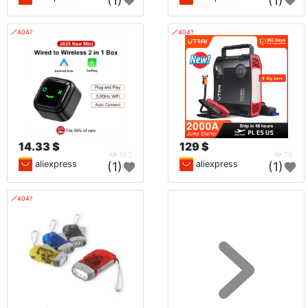
(1)
(1)
🔗404?
🔗404?
14.33 $
129 $
183
70
aliexpress
aliexpress
(1)
(1)
🔗404?