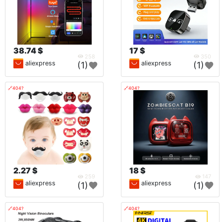
38.74 $
17 $
258
350
aliexpress
aliexpress
(1)
(1)
🔗404?
🔗404?
2.27 $
18 $
259
147
aliexpress
aliexpress
(1)
(1)
🔗404?
🔗404?