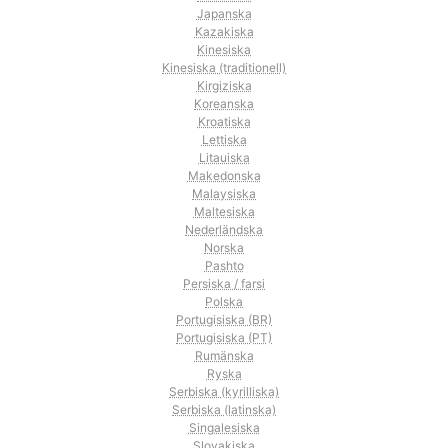
Japanska
Kazakiska
Kinesiska
Kinesiska (traditionell)
Kirgiziska
Koreanska
Kroatiska
Lettiska
Litauiska
Makedonska
Malaysiska
Maltesiska
Nederländska
Norska
Pashto
Persiska / farsi
Polska
Portugisiska (BR)
Portugisiska (PT)
Rumänska
Ryska
Serbiska (kyrilliska)
Serbiska (latinska)
Singalesiska
Slovakiska