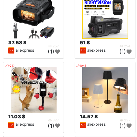
37.58 $
51 $
257
254
aliexpress
aliexpress
(1)
(1)
🔗404?
🔗404?
11.03 $
14.57 $
327
297
aliexpress
aliexpress
(1)
(1)