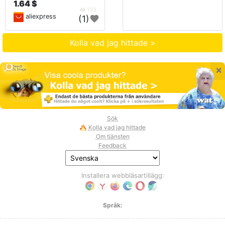
1.64 $
133
aliexpress
(1)
Kolla vad jag hittade >
×
Sök
Kolla vad jag hittade
Om tjänsten
Feedback
Installera webbläsartillägg:
Språk: