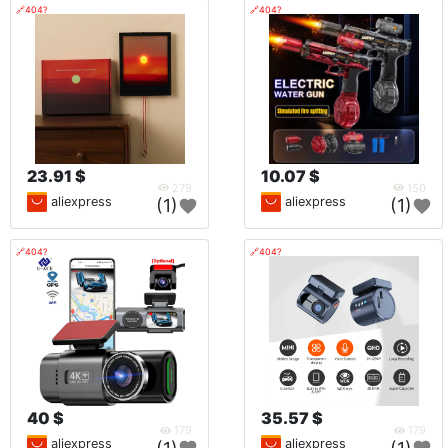
🔗404?
🔗404?
23.91 $
10.07 $
279
150
aliexpress
aliexpress
(1)
(1)
🔗404?
🔗404?
40 $
35.57 $
179
179
aliexpress
aliexpress