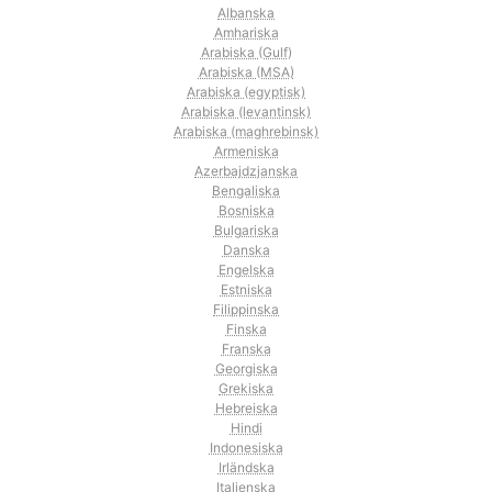
Albanska
Amhariska
Arabiska (Gulf)
Arabiska (MSA)
Arabiska (egyptisk)
Arabiska (levantinsk)
Arabiska (maghrebinsk)
Armeniska
Azerbajdzjanska
Bengaliska
Bosniska
Bulgariska
Danska
Engelska
Estniska
Filippinska
Finska
Franska
Georgiska
Grekiska
Hebreiska
Hindi
Indonesiska
Irländska
Italienska