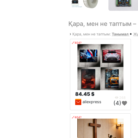
Қара, мен не таптым 
•
›
Қара, мен не таптым:
Танымал
Жу
🔗404?
84.45 $
268
aliexpress
(4)
🔗404?