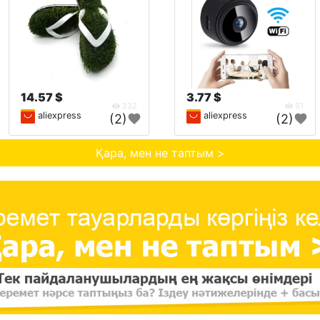
14.57 $
3.77 $
232
51
aliexpress
aliexpress
(2)
(2)
Қара, мен не таптым >