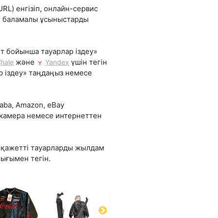
RL) енгізіп, онлайн-сервис
не баламалы ұсыныстарды
т бойынша тауарлар іздеу»
және
үшін тегін
hale
Yandex
р іздеу» таңдаңыз немесе
aba, Amazon, eBay
 камера немесе интернеттен
л қажетті тауарларды жылдам
ығымен тегін.