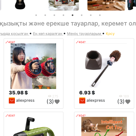
– қызықты және ерекше тауарлар, керемет о
•
•
•
ырда қосылған
Ең көп қаралған
Менің тауарларым
Қосу
🔗404?
🔗404?
35.98 $
6.93 $
275
189
aliexpress
aliexpress
(3)
(3)
🔗404?
🔗404?