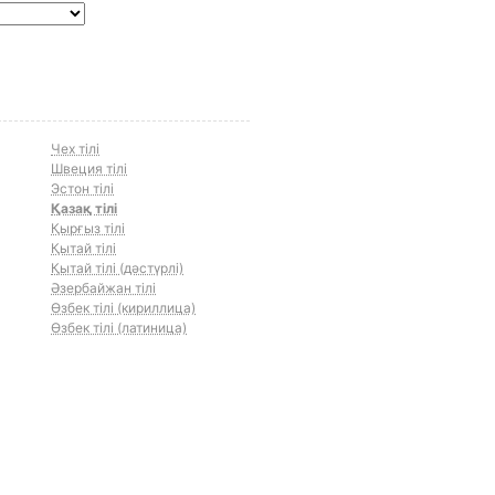
Чех тілі
Швеция тілі
Эстон тілі
Қазақ тілі
Қырғыз тілі
Қытай тілі
Қытай тілі (дәстүрлі)
Әзербайжан тілі
Өзбек тілі (кириллица)
Өзбек тілі (латиница)