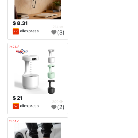
8.31 $
214
aliexpress
(3)
🔗404?
21 $
200
aliexpress
(2)
🔗404?