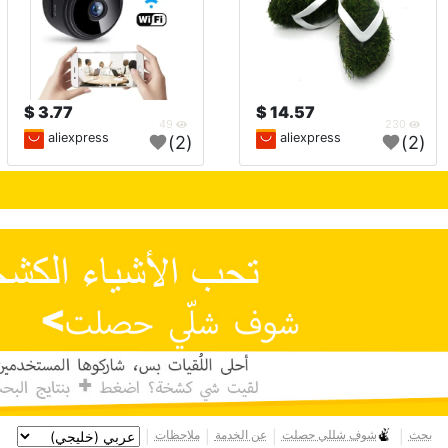
3.77 $
14.57 $
49
230
aliexpress
aliexpress
(2)
(2)
بحث
شوف شللي حصلت
عن الخدمة
ملاحظات
|
|
|
|