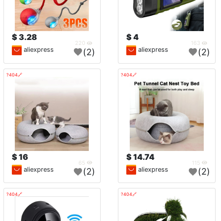
3.28 $
4 $
220
163
aliexpress
aliexpress
(2)
(2)
🔗404?
🔗404?
16 $
14.74 $
65
115
aliexpress
aliexpress
(2)
(2)
🔗404?
🔗404?