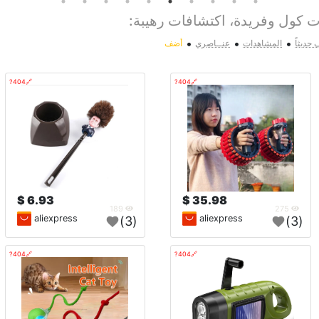
كول وفريدة، اكتشافات رهيبة:
•
•
•
حديثاً
المشاهدات
عنــاصري
أضف
🔗404?
🔗404?
6.93 $
35.98 $
189
275
aliexpress
aliexpress
(3)
(3)
🔗404?
🔗404?