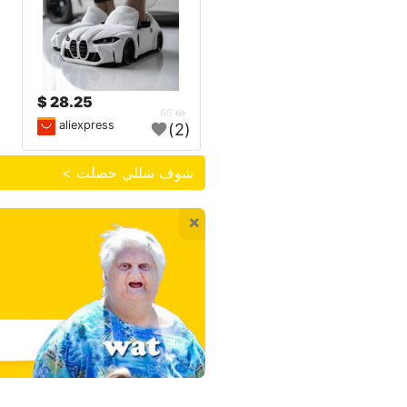
28.25 $
66
aliexpress
(2)
شوف شللي حصلت >
×