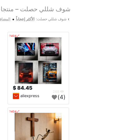
شوف شللي حصلت – منتجات 
•
›
شوف شللي حصلت:
الأكثر إعجاباً
المضاف 
🔗404?
84.45 $
268
aliexpress
(4)
🔗404?