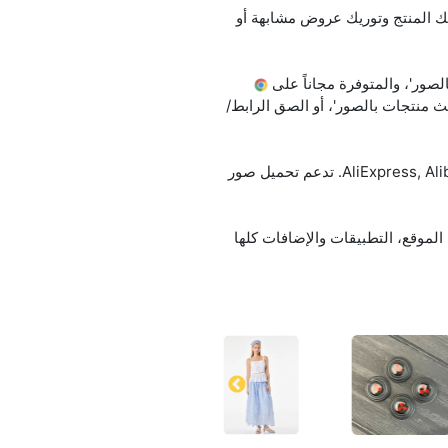
ة؟ بس حمّل الصورة أو حط رابطها (URL)، وخدمة searchbyimage.ru بتلاقي لك المنتج وتوريك عروض مشابهة أو
صور'، والمتوفرة مجاناً على
 منتجات بالصور'، أو الصق الرابط/
الخدمة تتعرف على اللي موجود بالصورة، وتلاقي منتجات مشابهة، وتقارن الأسعار على AliExpress, Alibaba, Amazon, eBay. تدعم تحميل صور
منتجات بسرعة وتوفّر وقتك. الموقع، التطبيقات والإضافات كلها