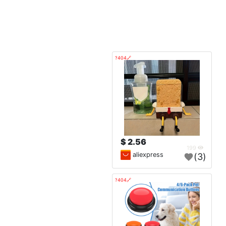
🔗404?
2.56 $
199
aliexpress
(3)
🔗404?