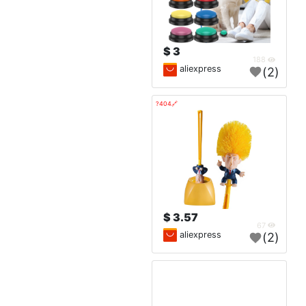
3 $
188
aliexpress
(2)
🔗404?
3.57 $
67
aliexpress
(2)