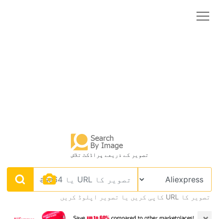
تصویر کے ذریعے پراڈکٹ تلاش
تصویر کا URL کاپی کریں یا تصویر اپلوڈ کریں
×