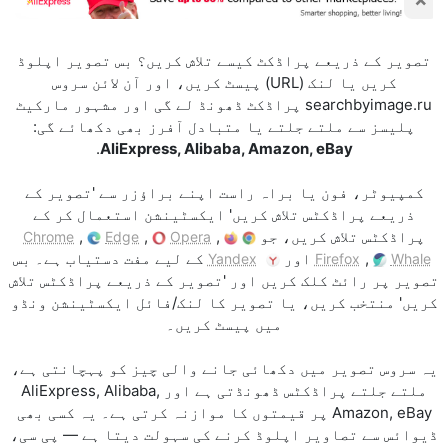
تصویر کے ذریعے پراڈکٹ کیسے تلاش کریں؟ بس تصویر اپلوڈ
کریں یا لنک (URL) پیسٹ کریں، اور آن لائن سروس
searchbyimage.ru پراڈکٹ ڈھونڈ لے گی اور مشہور مارکیٹ
پلیسز سے ملتے جلتے یا متبادل آفرز بھی دکھائے گی:
.
AliExpress, Alibaba, Amazon, eBay
کمپیوٹر، فون یا براہ راست اپنے براؤزر سے 'تصویر کے
ذریعے پراڈکٹس تلاش کریں' ایکسٹینشن استعمال کر کے
پراڈکٹس تلاش کریں، جو
,
,
,
Chrome
Edge
Opera
,
اور
کے لیے مفت دستیاب ہے۔ بس
Yandex
Firefox
Whale
تصویر پر رائٹ کلک کریں اور 'تصویر کے ذریعے پراڈکٹس تلاش
کریں' منتخب کریں، یا تصویر کا لنک/فائل ایکسٹینشن ونڈو
میں پیسٹ کریں۔
یہ سروس تصویر میں دکھائی جانے والی چیز کو پہچانتی ہے،
ملتے جلتے پراڈکٹس ڈھونڈتی ہے اور AliExpress, Alibaba,
Amazon, eBay پر قیمتوں کا موازنہ کرتی ہے۔ یہ کسی بھی
ڈیوائس سے تصاویر اپلوڈ کرنے کی سہولت دیتا ہے — پی سی،