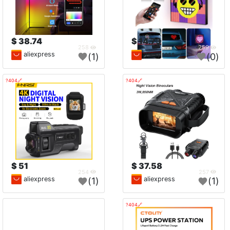
38.74 $
14.73 $
258
259
aliexpress
aliexpress
(1)
(0)
🔗404?
🔗404?
51 $
37.58 $
254
257
aliexpress
aliexpress
(1)
(1)
🔗404?