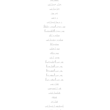
جارجیائی
جاپانی
جرمن
روسی
رومانیائی
سربین (سیریلک)
سربین (لاطینی)
سلوواک
سلووینیائی
سنہالا
سواحلی
سویڈش
عبرانی
عربی (خلیجی)
عربی (شامی)
عربی (فصیح)
عربی (مصری)
عربی (مغربی)
فارسی
فرانسیسی
فلپائنی
فنش
قازق
لیتھوانیائی
لیٹویائی