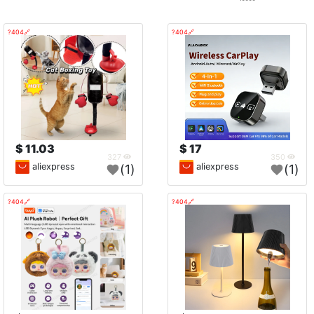
🔗404?
🔗404?
11.03 $
17 $
327
350
aliexpress
aliexpress
(1)
(1)
🔗404?
🔗404?