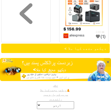
156.99 $
248
aliexpress
(1)
دیکھو مجھے کیا ملا >
×
تلاش
دیکھو مجھے کیا ملا
سروس کے بارے میں
رائے دیں