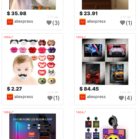
35.98 $
23.91 $
275
279
aliexpress
aliexpress
(3)
(1)
🔗404?
🔗404?
2.27 $
84.45 $
259
268
aliexpress
aliexpress
(1)
(4)
🔗404?
🔗404?