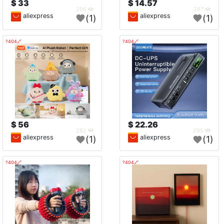
33 $
14.57 $
296
297
aliexpress
aliexpress
(1)
(1)
🔗404?
🔗404?
56 $
22.26 $
282
295
aliexpress
aliexpress
(1)
(1)
🔗404?
🔗404?