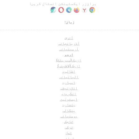
براؤزر ایکسٹینشن انسٹال کریں:
زبان:
آئرش
آذربائجانی
آرمینیائی
اردو
ازبک (سیریلک)
ازبک (لاطینی)
اطالوی
البانیائی
امہاری
انڈونیشی
انگریزی
ایسٹونین
بلغاری
بنگالی
بوسنیائی
تاجک
ترکی
تمل
تھائی