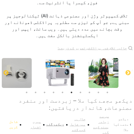
فون، کیمرا یا انٹرنیٹ سے۔
تلاش کمپیوٹر وژن اور مصنوعی ذہانت (AI) ٹیکنالوجیز پر
مبنی ہے، جو آپ کو تیزی سے مطلوبہ پراڈکٹس ڈھونڈنے اور
وقت بچانے میں مدد دیتی ہیں۔ ویب سائٹ، ایپس اور
ایکسٹینشنز بالکل مفت ہیں۔
حالیہ تلاش شدہ پراڈکٹس تصویر کے ذریعے:
دیکھو مجھے کیا ملا – زبردست اور منفرد
مصنوعات، شاندار دریافتیں:
سب سے
دیکھو
حال ہی
زیادہ
میری
شامل
•
•
•
•
›
مجھے کیا
میں شامل
دیکھے گئے
پسند کیے
اشیاء
کریں
ملا:
کیے گئے
گئے