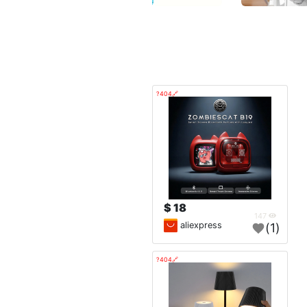
🔗404?
18 $
147
aliexpress
(1)
🔗404?