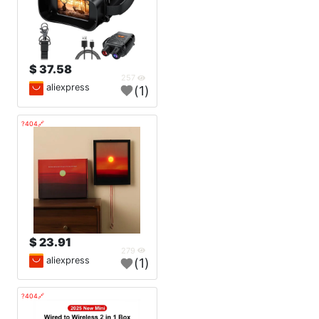
37.58 $
257
aliexpress
(1)
🔗404?
23.91 $
279
aliexpress
(1)
🔗404?