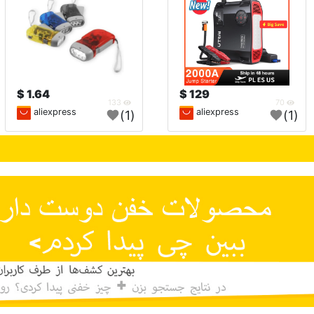
1.64 $
129 $
133
70
aliexpress
aliexpress
(1)
(1)