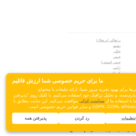
پرتغالی (پرتغال)
پشتو
چکی
چینی
چینی (سنتی)
ژاپنی
کره‌ای
کرواتی
ما برای حریم خصوصی شما ارزش قائلیم
گرجی
ی‌ها برای بهبود تجربه مرور شما، ارائه تبلیغات یا محتوای
یونانی
‌شده، و تحلیل ترافیک خود استفاده می‌کنیم. با کلیک روی "پذیرفتن
 با استفاده ما از
سیاست کوکی
موافقت می‌کنید. این سایت مطابق با
GDPR، CCPA، و سایر قوانین حریم خصوصی است.
رد کردن
پذیرفتن همه
تنظیمات
پیشنهاد اصلاح؟