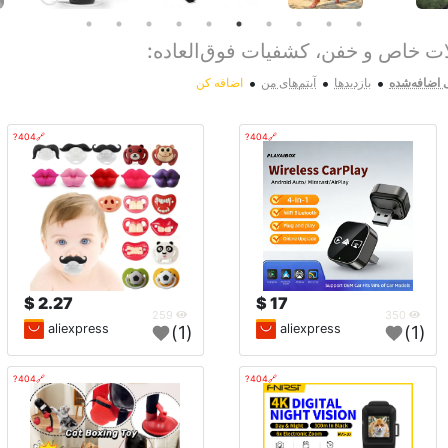
ات خاص و خفن، کشفیات فوق‌العاده:
•
•
•
ی اضافه‌شده
بازدیدها
آیتم‌های من
اضافه کن
🔗404?
🔗404?
2.27 $
17 $
259
350
aliexpress
aliexpress
(1)
(1)
🔗404?
🔗404?