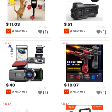
11.03 $
51 $
327
254
aliexpress
aliexpress
(1)
(1)
🔗404?
🔗404?
40 $
10.07 $
179
150
aliexpress
aliexpress
(1)
(1)
🔗404?
🔗404?