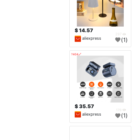
14.57 $
297
aliexpress
(1)
🔗404?
35.57 $
179
aliexpress
(1)