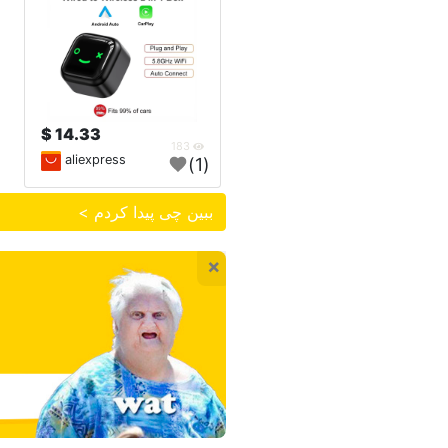
14.33 $
183
aliexpress
(1)
ببین چی پیدا کردم >
×