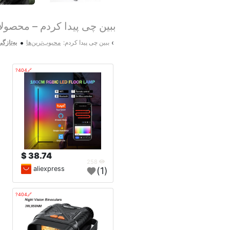
ببین چی پیدا کردم – محصول
•
›
ببین چی پیدا کردم:
محبوب‌ترین‌ها
به‌تازگ
🔗404?
38.74 $
258
aliexpress
(1)
🔗404?