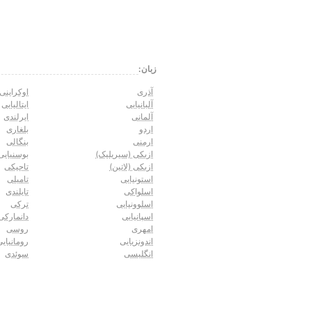
زبان:
آذری
اوکراینی
آلبانیایی
ایتالیایی
آلمانی
ایرلندی
اردو
بلغاری
ارمنی
بنگالی
ازبکی (سیریلیک)
بوسنیایی
ازبکی (لاتین)
تاجیکی
استونیایی
تامیلی
اسلواکی
تایلندی
اسلوونیایی
ترکی
اسپانیایی
دانمارکی
امهری
روسی
اندونزیایی
رومانیایی
انگلیسی
سوئدی