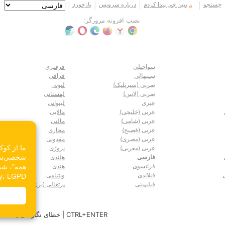
جستجو
ببین چی پیدا کردم
درباره سرویس
بازخورد
|
|
|
|
نصب افزونه مرورگر:
سواحیلی
قرقیزی
سینهالی
قزاقی
صربی (سیریلیک)
لتونی
صربی (لاتین)
لهستانی
عبری
لیتوانی
عربی (خلیجی)
مالایی
عربی (شامی)
مالتی
عربی (فصیح)
مجاری
عربی (مصری)
مقدونی
ما از کوک
عربی (مغربی)
نروژی
شخصی‌سازی
فارسی
هلندی
فرانسوی
هندی
همه"، شما
فنلاندی
ویتنامی
 ePrivacy، LGPD
فیلیپینی
پرتغالی (برزیل)
CTRL+ENTER | خطای نگارشی یا مشکل ترجمه پیدا کردید؟ - ✎