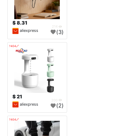
8.31 $
214
aliexpress
(3)
🔗404?
21 $
200
aliexpress
(2)
🔗404?