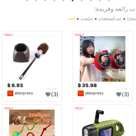
ت رائعة وفريدة:
•
•
•
ؤخرًا
عدد المشاهدات
عناصرى
أضف
🔗404?
🔗404?
6.93 $
35.98 $
189
275
aliexpress
aliexpress
(3)
(3)
🔗404?
🔗404?