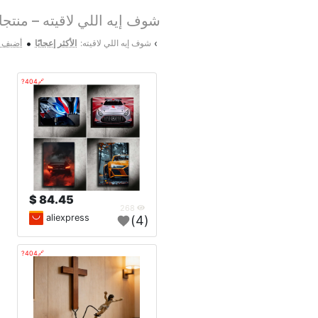
شوف إيه اللي لاقيته – منتجا
•
›
شوف إيه اللي لاقيته:
الأكثر إعجابًا
أضيف م
🔗404?
84.45 $
268
aliexpress
(4)
🔗404?