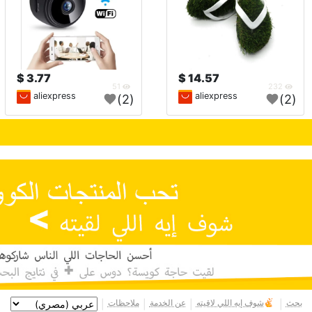
3.77 $
14.57 $
51
232
aliexpress
aliexpress
(2)
(2)
بحث
شوف إيه اللي لاقيته
عن الخدمة
ملاحظات
|
|
|
|