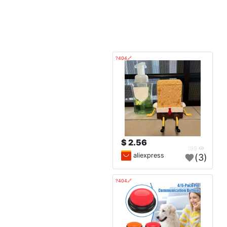
🔗404?
2.56 $
199
aliexpress
(3)
🔗404?