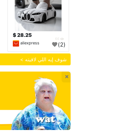
28.25 $
66
aliexpress
(2)
شوف إيه اللي لاقيته >
×