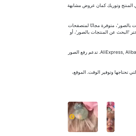
ورة؟ ببساطة ارفع صورة أو انسخ رابط الصورة (URL)، وخدمة searchbyimage.ru هتلاقي المنتج وتوريك كمان عروض مشابهة
 بالصور'، متوفرة مجانًا لمتصفحات
ر 'البحث عن المنتجات بالصور'، أو
الخدمة تتعرف على ما هو معروض في الصورة، وتجد منتجات مشابهة وتقارن الأسعار على AliExpress, Alibaba, Amazon, eBay. تدعم رفع الصور
تي تحتاجها وتوفير الوقت. الموقع،