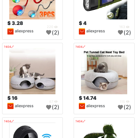
3.28 $
4 $
220
163
aliexpress
aliexpress
(2)
(2)
🔗404?
🔗404?
16 $
14.74 $
67
115
aliexpress
aliexpress
(2)
(2)
🔗404?
🔗404?