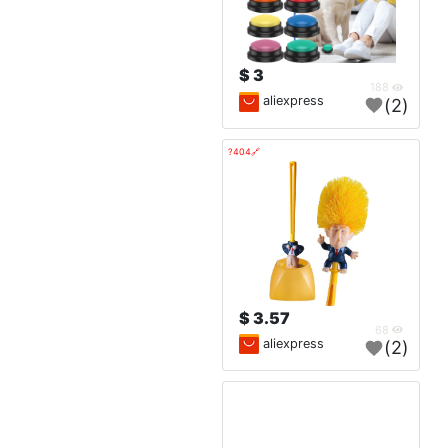
3 $
188
aliexpress
(2)
🔗404?
3.57 $
68
aliexpress
(2)