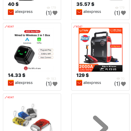
40 $
35.57 $
179
179
aliexpress
aliexpress
(1)
(1)
🔗404?
🔗404?
14.33 $
129 $
183
70
aliexpress
aliexpress
(1)
(1)
🔗404?