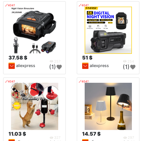
🔗404?
🔗404?
37.58 $
51 $
257
254
aliexpress
aliexpress
(1)
(1)
🔗404?
🔗404?
11.03 $
14.57 $
327
297