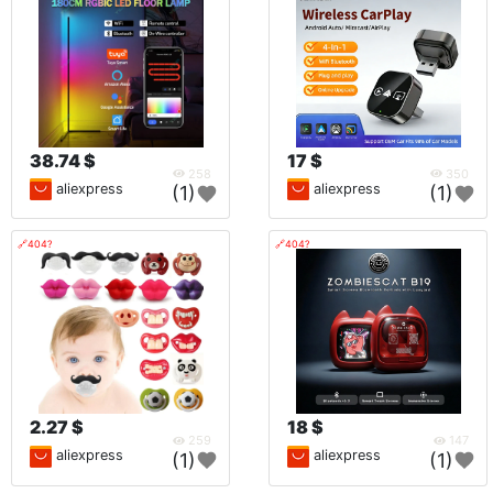
38.74 $
17 $
258
350
aliexpress
aliexpress
(1)
(1)
🔗404?
🔗404?
2.27 $
18 $
259
147
aliexpress
aliexpress
(1)
(1)