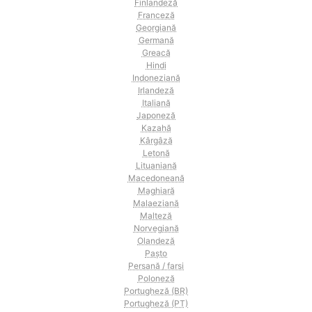
Finlandeză
Franceză
Georgiană
Germană
Greacă
Hindi
Indoneziană
Irlandeză
Italiană
Japoneză
Kazahă
Kârgâză
Letonă
Lituaniană
Macedoneană
Maghiară
Malaeziană
Malteză
Norvegiană
Olandeză
Pașto
Persană / farsi
Poloneză
Portugheză (BR)
Portugheză (PT)