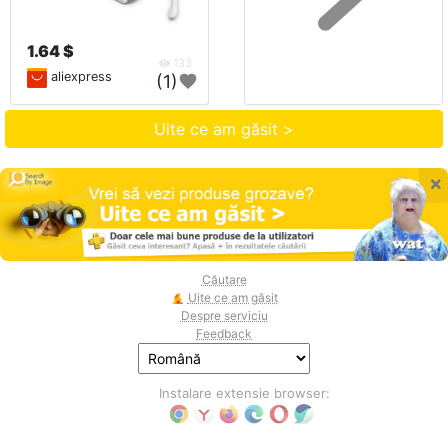
1.64 $
133
aliexpress
(1)
Uite ce am găsit >
×
Căutare
Uite ce am găsit
Despre serviciu
Feedback
Instalare extensie browser: