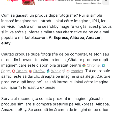
Cum să găsești un produs după fotografie? Pur și simplu
încarcă imaginea sau introdu linkul către imagine (URL), iar
serviciul nostru online searchbyimage.ru va găsi acest produs
și îți va arăta și oferte similare sau alternative de pe cele mai
populare marketplace-uri:
AliExpress, Alibaba, Amazon,
eBay
.
Căutați produse după fotografie de pe computer, telefon sau
direct din browser folosind extensia „Căutare produse după
imagine”, care este disponibilă gratuit pentru
,
Chrome
,
,
,
și
. Tot ce trebuie
Edge
Opera
Firefox
Whale
Yandex
să faci este să dai clic dreapta pe imagine și să alegi „Căutare
produse după imagine”, sau să introduci linkul către imagine
sau fișier în fereastra extensiei.
Serviciul recunoaște ce este prezent în imagine, găsește
produse similare și compară prețurile pe AliExpress, Alibaba,
Amazon, eBay. Se acceptă încărcarea de imagini de pe orice