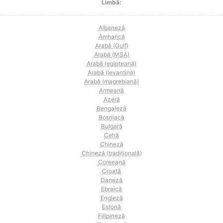
Limbă:
Albaneză
Amharică
Arabă (Gulf)
Arabă (MSA)
Arabă (egipteană)
Arabă (levantină)
Arabă (magrebiană)
Armeană
Azeră
Bengaleză
Bosniacă
Bulgară
Cehă
Chineză
Chineză (tradițională)
Coreeană
Croată
Daneză
Ebraică
Engleză
Estonă
Filipineză