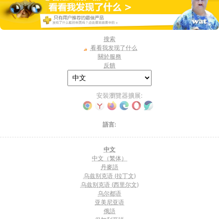
搜索
看看我发现了什么
關於服務
反饋
安裝瀏覽器擴展:
語言:
中文
中文（繁体）
丹麥語
乌兹别克语 (拉丁文)
乌兹别克语 (西里尔文)
乌尔都语
亚美尼亚语
俄語