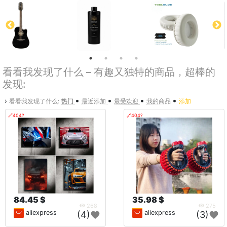
看看我发现了什么 – 有趣又独特的商品，超棒的
发现:
•
•
•
•
›
看看我发现了什么:
热门
最近添加
最受欢迎
我的商品
添加
🔗404?
🔗404?
84.45 $
35.98 $
268
275
aliexpress
aliexpress
(4)
(3)