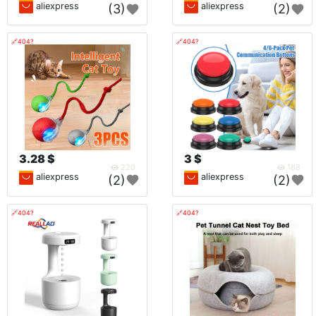
aliexpress
aliexpress
(3)
(2)
🔗404?
🔗404?
3.28 $
3 $
220
188
aliexpress
aliexpress
(2)
(2)
🔗404?
🔗404?