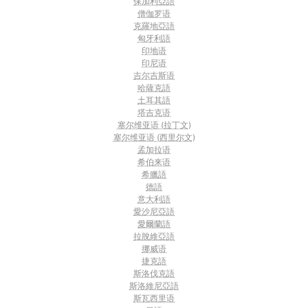
保加利亞語
僧伽罗语
克羅地亞語
匈牙利語
印地语
印尼语
吉尔吉斯语
哈薩克語
土耳其語
塔吉克语
塞尔维亚语 (拉丁文)
塞尔维亚语 (西里尔文)
孟加拉语
希伯来语
希臘語
德語
意大利語
愛沙尼亞語
愛爾蘭語
拉脫維亞語
挪威语
捷克語
斯洛伐克語
斯洛維尼亞語
斯瓦西里语