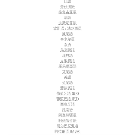
日語
普什图语
格鲁吉亚语
法語
波斯尼亚语
波斯语 / 法尔西语
波蘭語
泰米尔语
泰语
烏克蘭語
瑞典語
立陶宛語
羅馬尼亞語
芬蘭語
英語
荷蘭語
菲律賓語
葡萄牙語 (BR)
葡萄牙語 (PT)
西班牙語
越南语
阿塞拜疆语
阿姆哈拉语
阿尔巴尼亚语
阿拉伯语 (MSA)