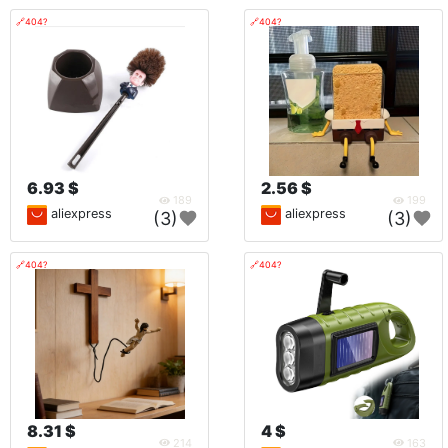
🔗404?
🔗404?
6.93 $
2.56 $
189
199
aliexpress
aliexpress
(3)
(3)
🔗404?
🔗404?
8.31 $
4 $
214
163