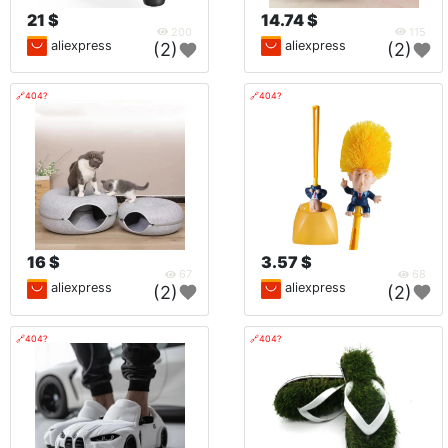
21 $
14.74 $
200
115
aliexpress
aliexpress
(2)
(2)
🔗404?
🔗404?
16 $
3.57 $
67
68
aliexpress
aliexpress
(2)
(2)
🔗404?
🔗404?