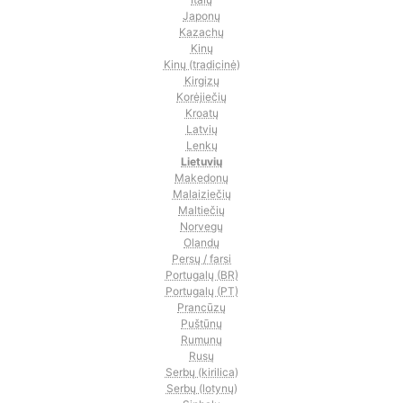
Japonų
Kazachų
Kinų
Kinų (tradicinė)
Kirgizų
Korėjiečių
Kroatų
Latvių
Lenkų
Lietuvių
Makedonų
Malaiziečių
Maltiečių
Norvegų
Olandų
Persų / farsi
Portugalų (BR)
Portugalų (PT)
Prancūzų
Puštūnų
Rumunų
Rusų
Serbų (kirilica)
Serbų (lotynų)