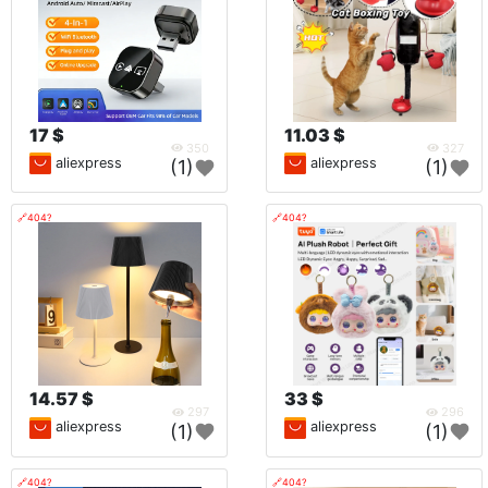
17 $
11.03 $
350
327
aliexpress
aliexpress
(1)
(1)
🔗404?
🔗404?
14.57 $
33 $
297
296
aliexpress
aliexpress
(1)
(1)
🔗404?
🔗404?