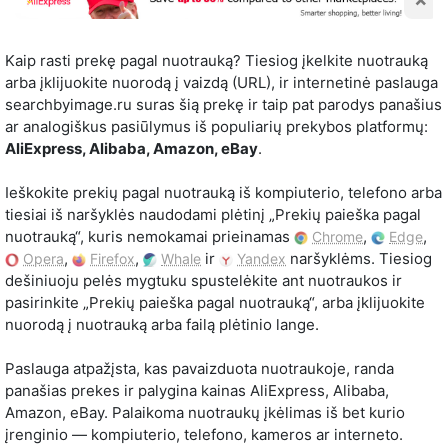
Kaip rasti prekę pagal nuotrauką? Tiesiog įkelkite nuotrauką
arba įklijuokite nuorodą į vaizdą (URL), ir internetinė paslauga
searchbyimage.ru suras šią prekę ir taip pat parodys panašius
ar analogiškus pasiūlymus iš populiarių prekybos platformų:
AliExpress, Alibaba, Amazon, eBay
.
Ieškokite prekių pagal nuotrauką iš kompiuterio, telefono arba
tiesiai iš naršyklės naudodami plėtinį „Prekių paieška pagal
nuotrauką“, kuris nemokamai prieinamas
,
,
Chrome
Edge
,
,
ir
naršyklėms. Tiesiog
Opera
Firefox
Whale
Yandex
dešiniuoju pelės mygtuku spustelėkite ant nuotraukos ir
pasirinkite „Prekių paieška pagal nuotrauką“, arba įklijuokite
nuorodą į nuotrauką arba failą plėtinio lange.
Paslauga atpažįsta, kas pavaizduota nuotraukoje, randa
panašias prekes ir palygina kainas AliExpress, Alibaba,
Amazon, eBay. Palaikoma nuotraukų įkėlimas iš bet kurio
įrenginio — kompiuterio, telefono, kameros ar interneto.