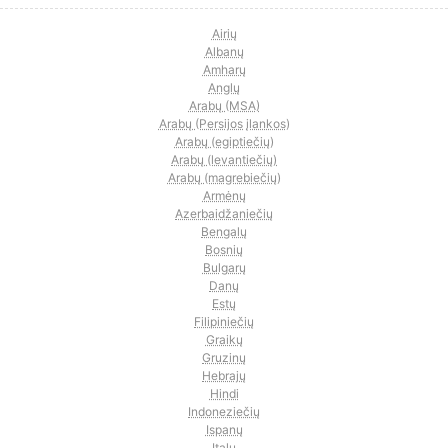
Airių
Albanų
Amharų
Anglų
Arabų (MSA)
Arabų (Persijos įlankos)
Arabų (egiptiečių)
Arabų (levantiečių)
Arabų (magrebiečių)
Armėnų
Azerbaidžaniečių
Bengalų
Bosnių
Bulgarų
Danų
Estų
Filipiniečių
Graikų
Gruzinų
Hebrajų
Hindi
Indoneziečių
Ispanų
Italų