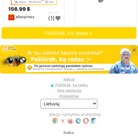
156.99 $
248
aliexpress
(1)
Pažiūrėk, ką radau >
×
Ieškoti
Pažiūrėk, ką radau
Apie paslaugą
Atsiliepimai
Įdiegti naršyklės pratęsimą:
Kalba: