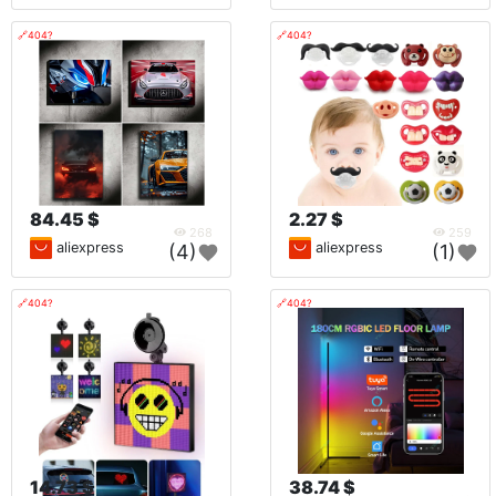
🔗404?
🔗404?
84.45 $
2.27 $
268
259
aliexpress
aliexpress
(4)
(1)
🔗404?
🔗404?
14.73 $
38.74 $