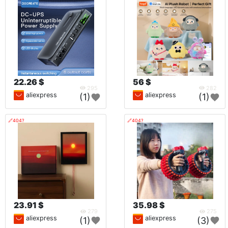
22.26 $
56 $
295
282
aliexpress
aliexpress
(1)
(1)
🔗404?
🔗404?
23.91 $
35.98 $
279
275
aliexpress
aliexpress
(1)
(3)