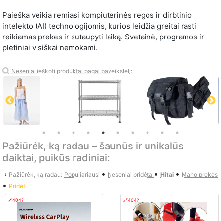
Paieška veikia remiasi kompiuterinės regos ir dirbtinio
intelekto (AI) technologijomis, kurios leidžia greitai rasti
reikiamas prekes ir sutaupyti laiką. Svetainė, programos ir
plėtiniai visiškai nemokami.
Neseniai ieškoti produktai pagal paveikslėlį:
Pažiūrėk, ką radau – šaunūs ir unikalūs
daiktai, puikūs radiniai:
•
•
•
›
Pažiūrėk, ką radau:
Populiariausi
Neseniai pridėta
Hitai
Mano prekės
•
Pridėti
🔗404?
🔗404?