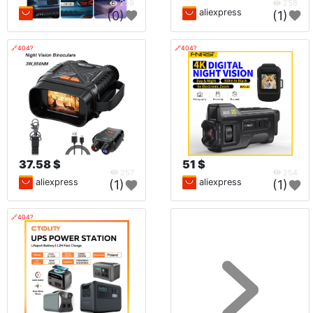
259
258
aliexpress
aliexpress
(0)
(1)
🔗404?
🔗404?
37.58 $
51 $
257
254
aliexpress
aliexpress
(1)
(1)
🔗404?