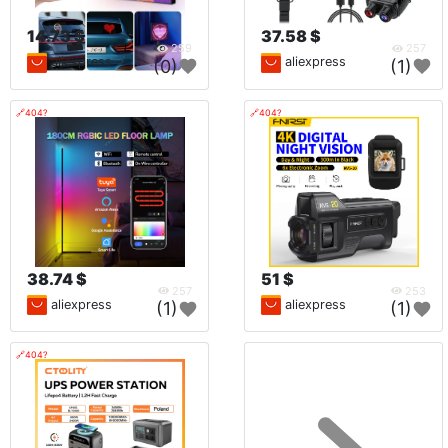
14.73 $
37.58 $
259
257
aliexpress
aliexpress
(0)
(1)
🔗404?
🔗404?
38.74 $
51 $
257
253
aliexpress
aliexpress
(1)
(1)
🔗404?