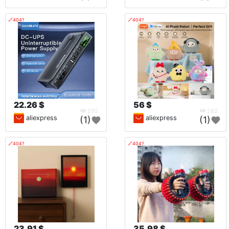
🔗404?
🔗404?
22.26 $
56 $
295
282
aliexpress
aliexpress
(1)
(1)
🔗404?
🔗404?
23.91 $
35.98 $