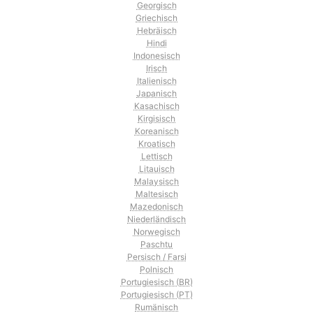
Georgisch
Griechisch
Hebräisch
Hindi
Indonesisch
Irisch
Italienisch
Japanisch
Kasachisch
Kirgisisch
Koreanisch
Kroatisch
Lettisch
Litauisch
Malaysisch
Maltesisch
Mazedonisch
Niederländisch
Norwegisch
Paschtu
Persisch / Farsi
Polnisch
Portugiesisch (BR)
Portugiesisch (PT)
Rumänisch