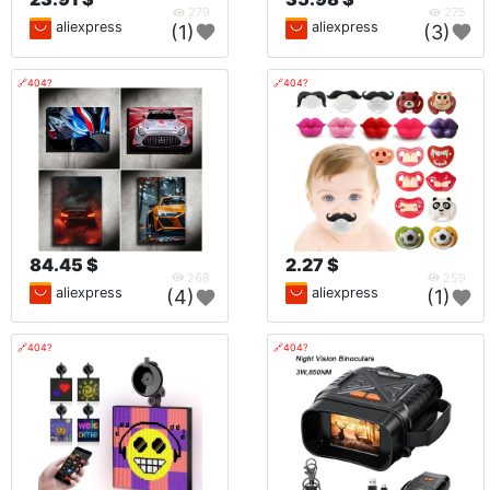
279
275
aliexpress
aliexpress
(1)
(3)
🔗404?
🔗404?
84.45 $
2.27 $
268
259
aliexpress
aliexpress
(4)
(1)
🔗404?
🔗404?