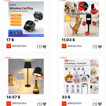
🔗404?
🔗404?
17 $
11.03 $
349
326
aliexpress
aliexpress
(1)
(1)
🔗404?
🔗404?
14.57 $
33 $
297
296
aliexpress
aliexpress
(1)
(1)