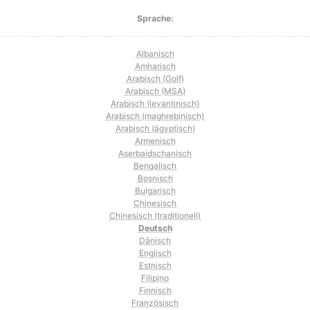
Sprache:
Albanisch
Amharisch
Arabisch (Golf)
Arabisch (MSA)
Arabisch (levantinisch)
Arabisch (maghrebinisch)
Arabisch (ägyptisch)
Armenisch
Aserbaidschanisch
Bengalisch
Bosnisch
Bulgarisch
Chinesisch
Chinesisch (traditionell)
Deutsch
Dänisch
Englisch
Estnisch
Filipino
Finnisch
Französisch