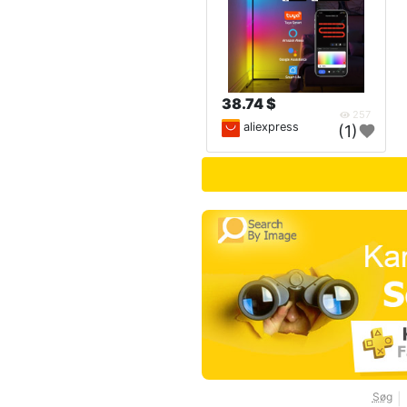
38.74 $
257
aliexpress
(1)
Søg
|