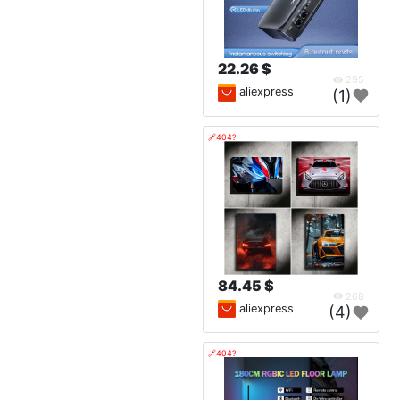
22.26 $
295
aliexpress
(1)
🔗404?
84.45 $
268
aliexpress
(4)
🔗404?