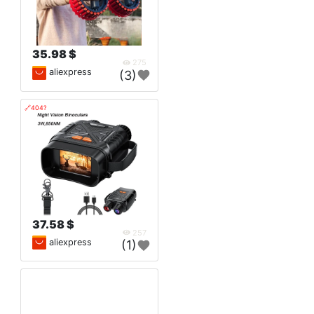
35.98 $
275
aliexpress
(3)
🔗404?
37.58 $
257
aliexpress
(1)