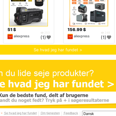
51 $
156.99 $
253
248
aliexpress
aliexpress
(1)
(1)
Se hvad jeg har fundet >
Se hvad jeg har fundet
Om tjenesten
Feedback
|
|
|