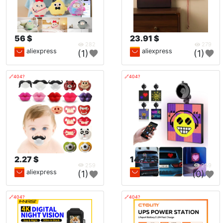
56 $
23.91 $
282
279
aliexpress
aliexpress
(1)
(1)
🔗404?
🔗404?
2.27 $
14.73 $
259
259
aliexpress
aliexpress
(1)
(0)
🔗404?
🔗404?