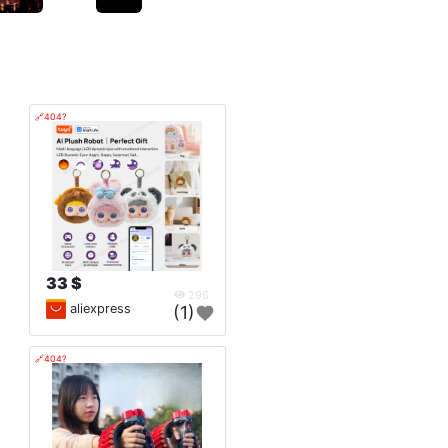
🔗404?
33 $
296
aliexpress
(1)
🔗404?