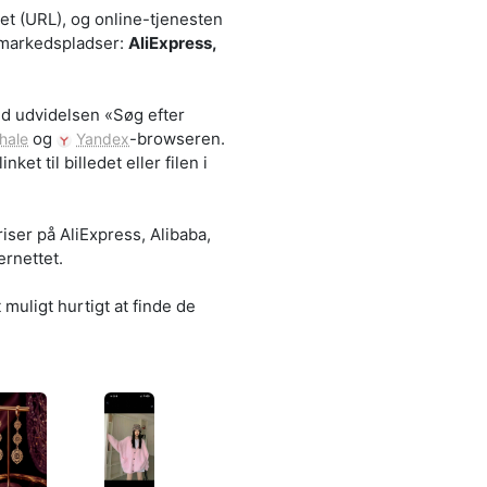
edet (URL), og online-tjenesten
e markedspladser:
AliExpress,
ed udvidelsen «Søg efter
og
-browseren.
hale
Yandex
et til billedet eller filen i
iser på AliExpress, Alibaba,
ernettet.
muligt hurtigt at finde de