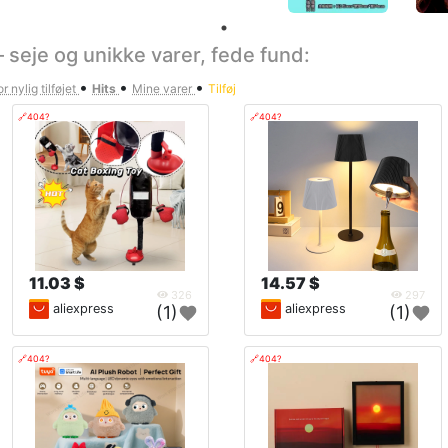
 seje og unikke varer, fede fund:
•
•
•
r nylig tilføjet
Hits
Mine varer
Tilføj
🔗404?
🔗404?
11.03 $
14.57 $
326
297
aliexpress
aliexpress
(1)
(1)
🔗404?
🔗404?