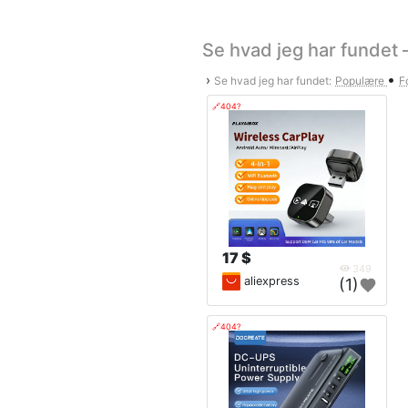
Se hvad jeg har fundet –
•
›
Se hvad jeg har fundet:
Populære
Fo
🔗404?
17 $
349
aliexpress
(1)
🔗404?