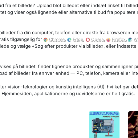
fra et billede? Upload blot billedet eller indsæt linket til bill
et og viser også lignende eller alternative tilbud fra populær
billeder fra din computer, telefon eller direkte fra browseren m
ratis tilgængelig for
,
,
,
,
Chrome
Edge
Opera
Firefox
W
lede og vælge «Søg efter produkter via billede», eller indsætte link
ises på billedet, finder lignende produkter og sammenligner pr
ad af billeder fra enhver enhed — PC, telefon, kamera eller int
 vision-teknologier og kunstig intelligens (AI), hvilket gør det 
 Hjemmesiden, applikationerne og udvidelserne er helt gratis.