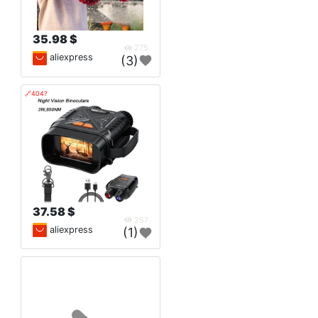
35.98 $
275
aliexpress
(3)
🔗404?
37.58 $
257
aliexpress
(1)