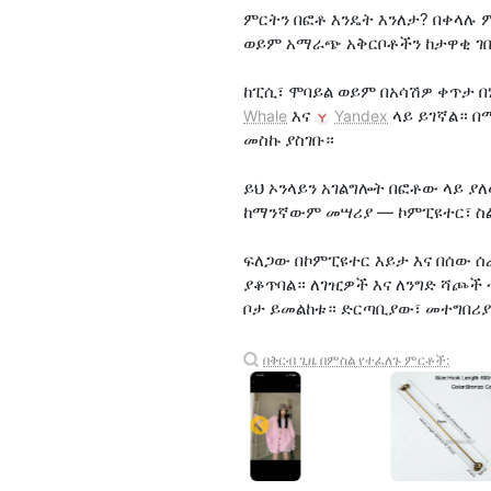
ምርትን በፎቶ እንዴት እንለታ? በቀላሉ ም
ወይም አማራጭ አቅርቦቶችን ከታዋቂ ገ
ከፒሲ፣ ሞባይል ወይም በአሳሽዎ ቀጥታ በ
እና
ላይ ይገኛል። በ
Whale
Yandex
መስኩ ያስገቡ።
ይህ ኦንላይን አገልግሎት በፎቶው ላይ ያለው
ከማንኛውም መሣሪያ — ኮምፒዩተር፣ ስል
ፍለጋው በኮምፒዩተር እይታ እና በሰው ሰራ
ያቆጥባል። ለገዢዎች እና ለንግድ ሻጮች 
ቦታ ይመልከቱ። ድርጣቢያው፣ መተግበሪያ
በቅርብ ጊዜ በምስል የተፈለጉ ምርቶች: