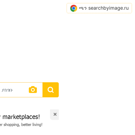
ጫን searchbyimage.ru
×