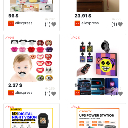
56 $
23.91 $
282
279
aliexpress
aliexpress
(1)
(1)
🔗404?
🔗404?
2.27 $
14.73 $
259
259
aliexpress
aliexpress
(1)
(0)
🔗404?
🔗404?