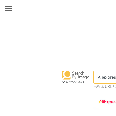
በፎቶ የምርት ፍለጋ
የምስል URL ቅ