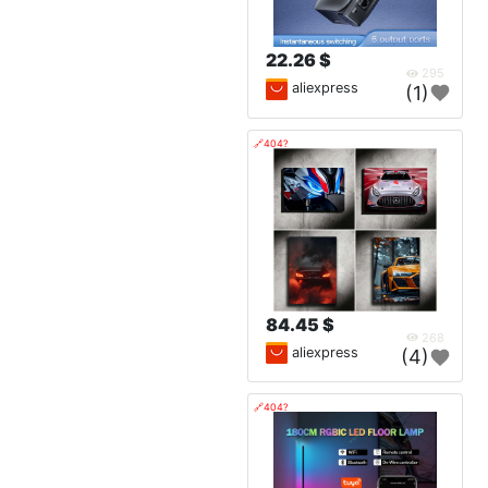
22.26 $
295
aliexpress
(1)
🔗404?
84.45 $
268
aliexpress
(4)
🔗404?