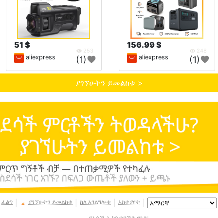
51 $
156.99 $
253
248
aliexpress
aliexpress
(1)
(1)
ያገኘሁትን ይመልከቱ >
ፈልግ
ያገኘሁትን ይመልከቱ
ስለ አገልግሎቱ
አስተያየት
|
|
|
|
የአሳሽ ኤክስቴንሽን ጫን: