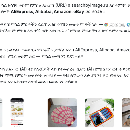
ስል አስገባ ወይም የምስል አድራሻ (URL) በ searchbyimage.ru አስቀምጥ
በያዎች
AliExpress, Alibaba, Amazon, eBay
ጋር ያሳያል።
ነፃ የ ‘በምስል ምርቶችን ፈልግ’ ኤክስቴንሽን መጠቀም ትችላሉ —
,
Chrome
ማንኛውም ምስል ላይ ቀኝ ጠቅ አድርጉ እና ‘በምስል ምርቶችን ፈልግ’ ይምረጡ ወ
ን ይለያል፣ ተመሳሳይ ምርቶችን ያገኛል እና በ AliExpress, Alibaba, Amaz
ክ፣ ካሜራ ወይም ድር — ምስል መጫንን ይደግፋል።
ሽ አእምሮ (AI) ቴክኖሎጂዎች ላይ የተመሰረተ ሲሆን (AI በምስል የምርት ፋይንደር
ተስማሚ የምርት መለያየት መሣሪያ — ትክክለኛውን እቃ ያግኙ፣ ዋጋ ያነጻጽሩ እና
ዎቹ እና ኤክስቴንሽኖቹ ሙሉ በሙሉ ነፃ ናቸው።