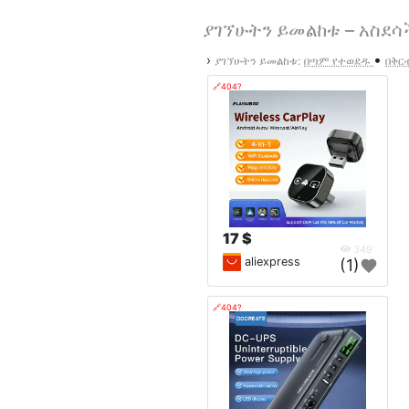
ያገኘሁትን ይመልከቱ – አስደሳ
•
›
ያገኘሁትን ይመልከቱ:
በጣም የተወደዱ
በቅር
🔗404?
17 $
349
aliexpress
(1)
🔗404?