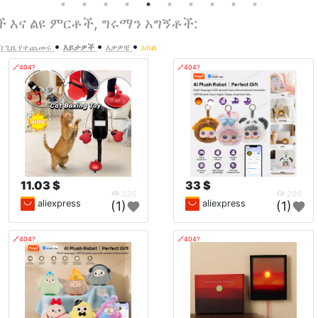
ች እና ልዩ ምርቶች, ግሩማን አግኝቶች:
•
•
•
ብ ጊዜ የተጨመሩ
እይታዎች
እቃዎቼ
አክል
🔗404?
🔗404?
11.03 $
33 $
326
296
aliexpress
aliexpress
(1)
(1)
🔗404?
🔗404?