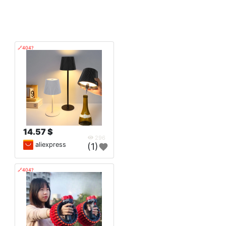
🔗404?
14.57 $
296
aliexpress
(1)
🔗404?