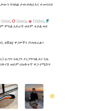
፣ እቃውን ትክክል ታውቃለህ እና ተመሳሳይ
,
,
,
Edge
Opera
Firefox
ይም ምስል አድራሻ ወይም ፋይል ወደ
on, eBay ዋጋዎችን ያነጻጽራል።
) ፈጣን ፍለጋን ያረጋግጣል እና ጊዜ
 በቅናሽ ወይም በዝቅተኛ ዋጋ የሚሸጥ