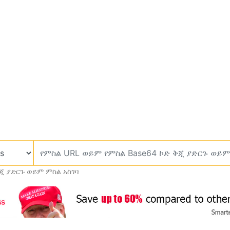
ጂ ያድርጉ ወይም ምስል አስገባ