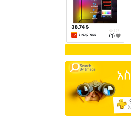
38.74 $
257
aliexpress
(1)