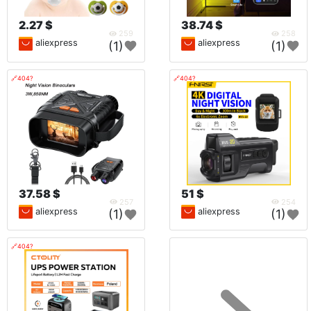
2.27 $
38.74 $
259
258
aliexpress
aliexpress
(1)
(1)
🔗404?
🔗404?
37.58 $
51 $
257
254
aliexpress
aliexpress
(1)
(1)
🔗404?