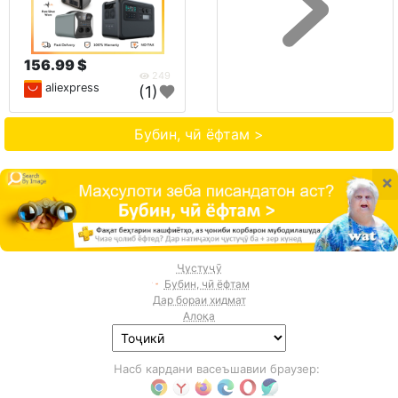
156.99 $
249
aliexpress
(1)
Бубин, чӣ ёфтам >
×
Ҷустуҷӯ
Бубин, чӣ ёфтам
Дар бораи хидмат
Алоқа
Насб кардани васеъшавии браузер: