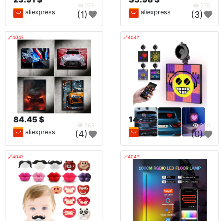
279
275
aliexpress
aliexpress
(1)
(3)
🔗404?
🔗404?
84.45 $
14.73 $
268
260
aliexpress
aliexpress
(4)
(0)
🔗404?
🔗404?