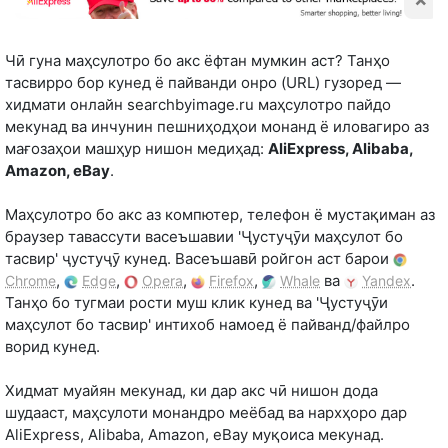
Чӣ гуна маҳсулотро бо акс ёфтан мумкин аст? Танҳо
тасвирро бор кунед ё пайванди онро (URL) гузоред —
хидмати онлайн searchbyimage.ru маҳсулотро пайдо
мекунад ва инчунин пешниҳодҳои монанд ё иловагиро аз
мағозаҳои машҳур нишон медиҳад:
AliExpress, Alibaba,
Amazon, eBay
.
Маҳсулотро бо акс аз компютер, телефон ё мустақиман аз
браузер тавассути васеъшавии 'Ҷустуҷӯи маҳсулот бо
тасвир' ҷустуҷӯ кунед. Васеъшавӣ ройгон аст барои
,
,
,
,
ва
.
Chrome
Edge
Opera
Firefox
Whale
Yandex
Танҳо бо тугмаи рости муш клик кунед ва 'Ҷустуҷӯи
маҳсулот бо тасвир' интихоб намоед ё пайванд/файлро
ворид кунед.
Хидмат муайян мекунад, ки дар акс чӣ нишон дода
шудааст, маҳсулоти монандро меёбад ва нархҳоро дар
AliExpress, Alibaba, Amazon, eBay муқоиса мекунад.