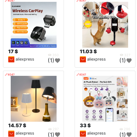
🔗404?
🔗404?
17 $
11.03 $
350
327
aliexpress
aliexpress
(1)
(1)
🔗404?
🔗404?
14.57 $
33 $
297
296
aliexpress
aliexpress
(1)
(1)