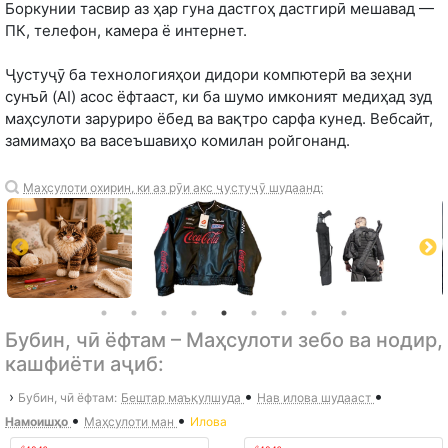
Боркунии тасвир аз ҳар гуна дастгоҳ дастгирӣ мешавад —
ПК, телефон, камера ё интернет.
Ҷустуҷӯ ба технологияҳои дидори компютерӣ ва зеҳни
сунъӣ (AI) асос ёфтааст, ки ба шумо имконият медиҳад зуд
маҳсулоти заруриро ёбед ва вақтро сарфа кунед. Вебсайт,
замимаҳо ва васеъшавиҳо комилан ройгонанд.
Маҳсулоти охирин, ки аз рӯи акс ҷустуҷӯ шудаанд:
Бубин, чӣ ёфтам – Маҳсулоти зебо ва нодир,
кашфиёти аҷиб:
•
•
›
Бубин, чӣ ёфтам:
Бештар маъқулшуда
Нав илова шудааст
•
•
Намоишҳо
Маҳсулоти ман
Илова