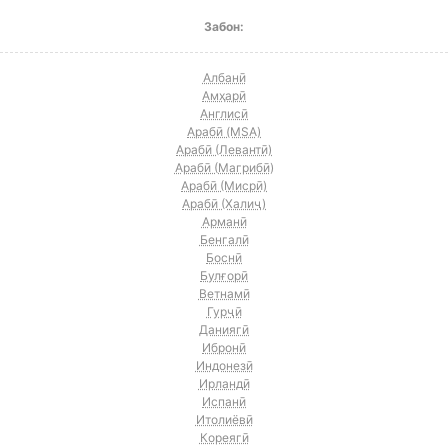
Забон:
Албанӣ
Амҳарӣ
Англисӣ
Арабӣ (MSA)
Арабӣ (Левантӣ)
Арабӣ (Магрибӣ)
Арабӣ (Мисрӣ)
Арабӣ (Халиҷ)
Арманӣ
Бенгалӣ
Боснӣ
Булғорӣ
Ветнамӣ
Гурҷӣ
Даниягӣ
Ибронӣ
Индонезӣ
Ирландӣ
Испанӣ
Итолиёвӣ
Кореягӣ