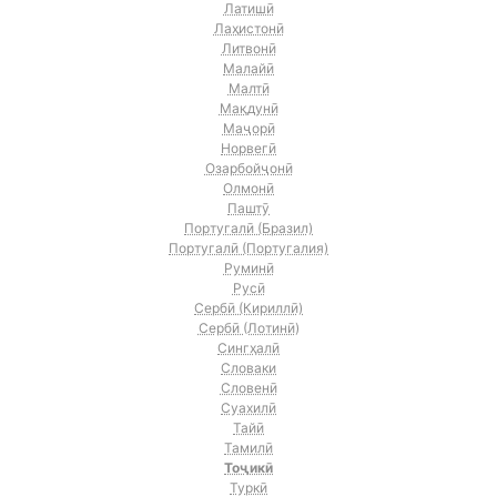
Латишӣ
Лаҳистонӣ
Литвонӣ
Малайӣ
Малтӣ
Мақдунӣ
Маҷорӣ
Норвегӣ
Озарбойҷонӣ
Олмонӣ
Паштӯ
Португалӣ (Бразил)
Португалӣ (Португалия)
Руминӣ
Русӣ
Сербӣ (Кириллӣ)
Сербӣ (Лотинӣ)
Сингҳалӣ
Словаки
Словенӣ
Суахилӣ
Тайӣ
Тамилӣ
Тоҷикӣ
Туркӣ