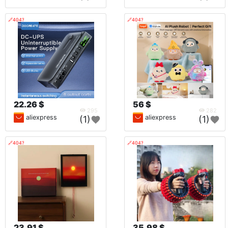
🔗404?
🔗404?
22.26 $
56 $
295
282
aliexpress
aliexpress
(1)
(1)
🔗404?
🔗404?
23.91 $
35.98 $