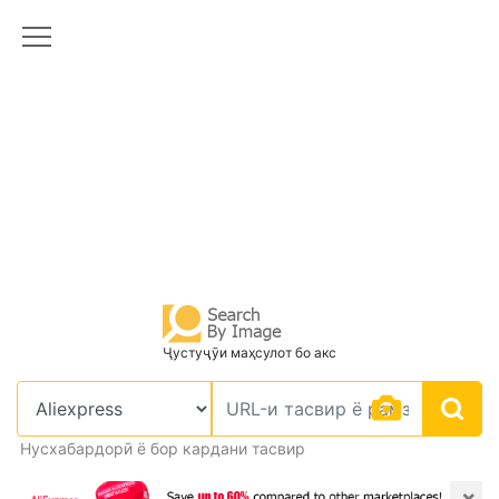
Ҷустуҷӯи маҳсулот бо акс
Нусхабардорӣ ё бор кардани тасвир
×