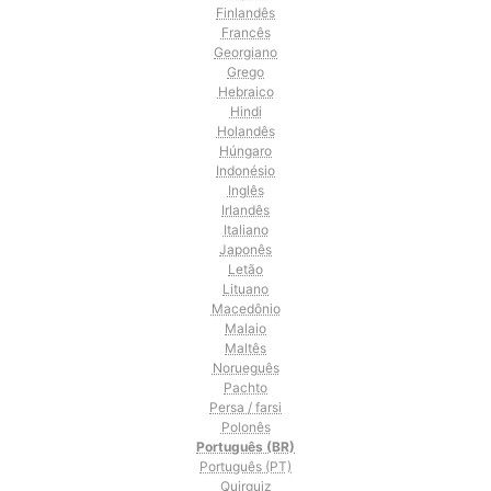
Finlandês
Francês
Georgiano
Grego
Hebraico
Hindi
Holandês
Húngaro
Indonésio
Inglês
Irlandês
Italiano
Japonês
Letão
Lituano
Macedônio
Malaio
Maltês
Norueguês
Pachto
Persa / farsi
Polonês
Português (BR)
Português (PT)
Quirguiz