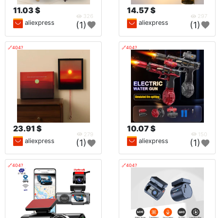
11.03 $
14.57 $
326
297
aliexpress
aliexpress
(1)
(1)
🔗404?
🔗404?
23.91 $
10.07 $
279
150
aliexpress
aliexpress
(1)
(1)
🔗404?
🔗404?