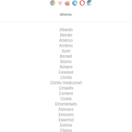
Idioma:
Albanês
Alemão
Amárico
Armênio
Azeri
Bengali
Bósnio
Búlgaro
Casaque
Chinês
Chinês (tradicional)
Cingalês
Coreano
Croata
Dinamarquês
Eslovaco
Esloveno
Espanhol
Estónio
Filipino