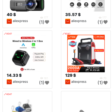
40 $
35.57 $
177
177
aliexpress
aliexpress
(1)
(1)
🔗404?
🔗404?
14.33 $
129 $
181
70
aliexpress
aliexpress
(1)
(1)
🔗404?