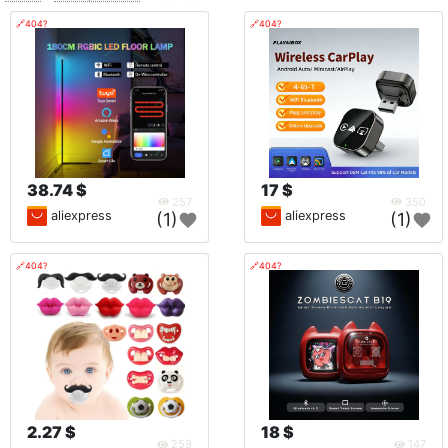
🔗404?
🔗404?
38.74 $
17 $
257
350
aliexpress
aliexpress
(1)
(1)
🔗404?
🔗404?
2.27 $
18 $
259
147