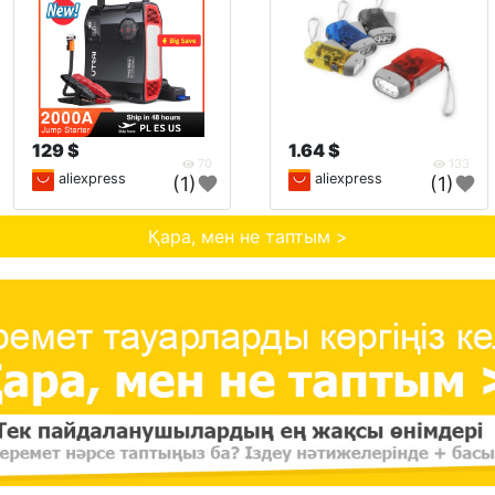
129 $
1.64 $
70
133
aliexpress
aliexpress
(1)
(1)
Қара, мен не таптым >