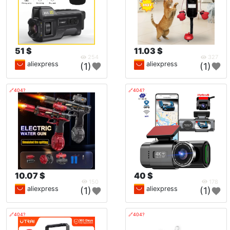
51 $
11.03 $
254
327
aliexpress
aliexpress
(1)
(1)
🔗404?
🔗404?
10.07 $
40 $
150
178
aliexpress
aliexpress
(1)
(1)
🔗404?
🔗404?