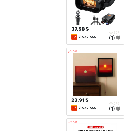
37.58 $
257
aliexpress
(1)
🔗404?
23.91 $
279
aliexpress
(1)
🔗404?