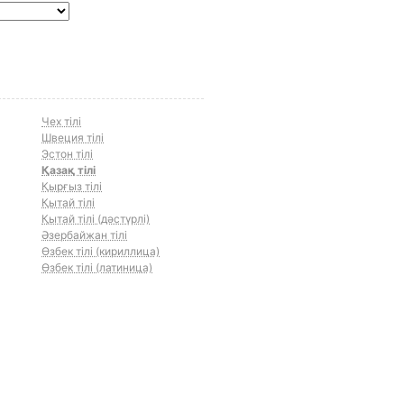
Чех тілі
Швеция тілі
Эстон тілі
Қазақ тілі
Қырғыз тілі
Қытай тілі
Қытай тілі (дәстүрлі)
Әзербайжан тілі
Өзбек тілі (кириллица)
Өзбек тілі (латиница)