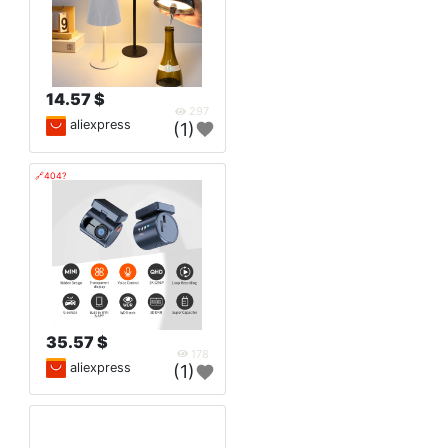
14.57 $
297
aliexpress
(1)
🔗404?
35.57 $
178
aliexpress
(1)