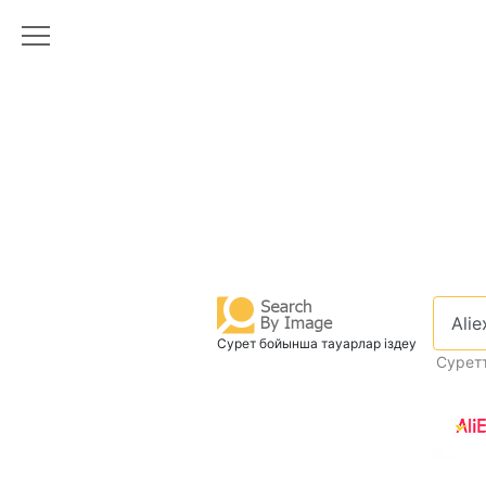
Сурет бойынша тауарлар іздеу
Суретт