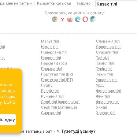
ра, мен не таптым
Қызметке қатысты
Пікірлер
|
|
|
Браузердің кеңейтімін орнату:
і
Мальт тілі
Словакия тілі
ілі
Неміс тілі
Словения тілі
Нидерланд тілі
Суахили тілі
ілі
Норвег тілі
Тай тілі
Парсы / фарси
Тамил тілі
ия тілі
Польша тілі
Түрік тілі
тілі
Португал тілі (BR)
Тәжік тілі
ілі
Португал тілі (PT)
Украина тілі
амалар
тілі
Пушту
Урду
йлдарды
ілі
Ресей тілі
Филиппин тілі
з біздің
тілі
Румыния тілі
Фин тілі
лі
Серб тілі (кириллица)
Француз тілі
cy, LGPD
 тілі
Серб тілі (латиница)
Хинди
ілі
Сингал тілі
Хорват тілі
былдау
Түзетуді ұсыну?
а мәселесін таптыңыз ба? - ✎