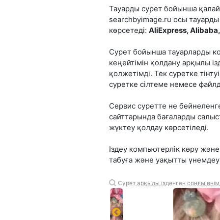
Тауарды сурет бойынша қалай 
searchbyimage.ru осы тауард
көрсетеді:
AliExpress, Alibab
Сурет бойынша тауарларды ко
кеңейтімін қолдану арқылы із
қолжетімді. Тек суретке тінт
суретке сілтеме немесе файлд
Сервис суретте не бейнеленге
сайттарында бағаларды салыс
жүктеу қолдау көрсетіледі.
Іздеу компьютерлік көру және
табуға және уақытты үнемдеуг
Сурет арқылы ізденген соңғы өнім