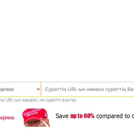
ің URL-ын көшіріп, не суретті жүктеу