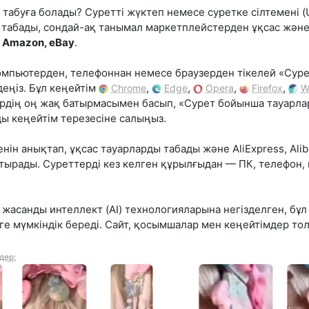
табуға болады? Суретті жүктеп немесе суретке сілтемені (U
ы табады, сондай-ақ танымал маркетплейстерден ұқсас жә
a, Amazon, eBay
.
мпьютерден, телефоннан немесе браузерден тікелей «Суре
деңіз. Бұл кеңейтім
,
,
,
,
Chrome
Edge
Opera
Firefox
W
уірдің оң жақ батырмасымен басып, «Сурет бойынша тауарла
ы кеңейтім терезесіне салыңыз.
нін анықтап, ұқсас тауарларды табады және AliExpress, Alib
тырады. Суреттерді кез келген құрылғыдан — ПК, телефон,
 жасанды интеллект (AI) технологияларына негізделген, бұ
е мүмкіндік береді. Сайт, қосымшалар мен кеңейтімдер тол
дер: