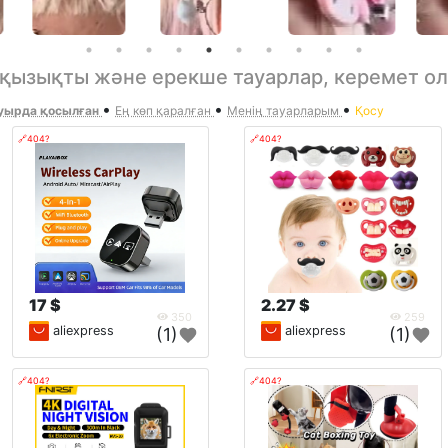
– қызықты және ерекше тауарлар, керемет о
•
•
•
ырда қосылған
Ең көп қаралған
Менің тауарларым
Қосу
🔗404?
🔗404?
17 $
2.27 $
350
259
aliexpress
aliexpress
(1)
(1)
🔗404?
🔗404?