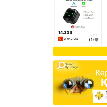
14.33 $
182
aliexpress
(1)