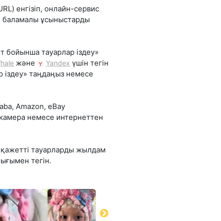
RL) енгізіп, онлайн-сервис
не баламалы ұсыныстарды
т бойынша тауарлар іздеу»
және
үшін тегін
hale
Yandex
р іздеу» таңдаңыз немесе
aba, Amazon, eBay
 камера немесе интернеттен
л қажетті тауарларды жылдам
ығымен тегін.