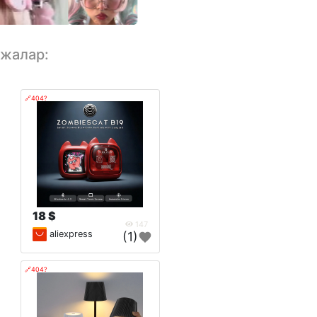
лжалар:
🔗404?
18 $
147
aliexpress
(1)
🔗404?