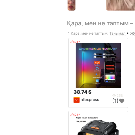
Қара, мен не таптым 
•
›
Қара, мен не таптым:
Танымал
Жу
🔗404?
38.74 $
258
aliexpress
(1)
🔗404?