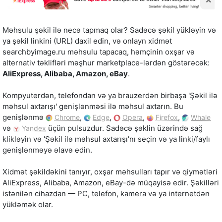
Məhsulu şəkil ilə necə tapmaq olar? Sadəcə şəkil yükləyin və
ya şəkil linkini (URL) daxil edin, və onlayn xidmət
searchbyimage.ru məhsulu tapacaq, həmçinin oxşar və
alternativ təklifləri məşhur marketplace-lərdən göstərəcək:
AliExpress, Alibaba, Amazon, eBay
.
Kompyuterdən, telefondan və ya brauzerdən birbaşa 'Şəkil ilə
məhsul axtarışı' genişlənməsi ilə məhsul axtarın. Bu
genişlənmə
,
,
,
,
Chrome
Edge
Opera
Firefox
Whale
və
üçün pulsuzdur. Sadəcə şəklin üzərində sağ
Yandex
klikləyin və 'Şəkil ilə məhsul axtarışı'nı seçin və ya linki/faylı
genişlənməyə əlavə edin.
Xidmət şəkildəkini tanıyır, oxşar məhsulları tapır və qiymətləri
AliExpress, Alibaba, Amazon, eBay-də müqayisə edir. Şəkilləri
istənilən cihazdan — PC, telefon, kamera və ya internetdən
yükləmək olar.