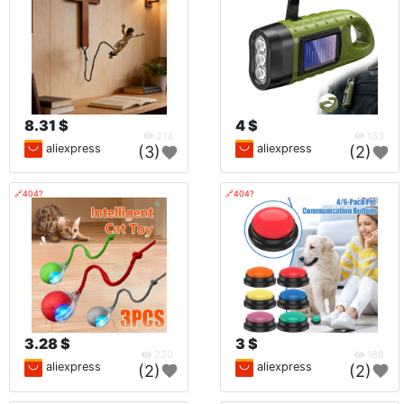
8.31 $
4 $
214
163
aliexpress
aliexpress
(3)
(2)
🔗404?
🔗404?
3.28 $
3 $
220
188
aliexpress
aliexpress
(2)
(2)