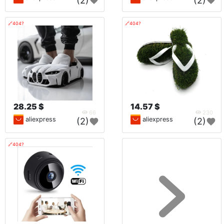
(2)
(2)
🔗404?
🔗404?
28.25 $
14.57 $
66
230
aliexpress
aliexpress
(2)
(2)
🔗404?