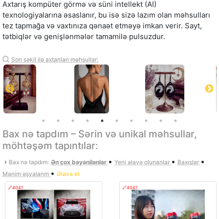
Axtarış kompüter görmə və süni intellekt (AI)
texnologiyalarına əsaslanır, bu isə sizə lazım olan məhsulları
tez tapmağa və vaxtınıza qənaət etməyə imkan verir. Sayt,
tətbiqlər və genişlənmələr tamamilə pulsuzdur.
Son şəkil ilə axtarılan məhsullar:
Bax nə tapdım – Sərin və unikal məhsullar,
möhtəşəm tapıntılar:
•
•
•
›
Bax nə tapdım:
Ən çox bəyənilənlər
Yeni əlavə olunanlar
Baxışlar
•
Mənim əşyalarım
Əlavə et
🔗404?
🔗404?