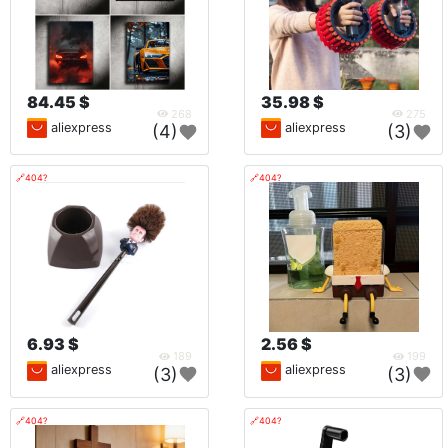
84.45 $
35.98 $
268
275
aliexpress
aliexpress
(4)
(3)
🔗404?
🔗404?
6.93 $
2.56 $
189
199
aliexpress
aliexpress
(3)
(3)
🔗404?
🔗404?