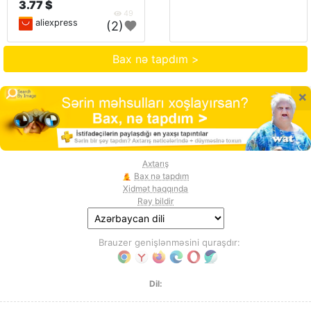
3.77 $
49
aliexpress
(2)
Bax nə tapdım >
×
Axtarış
Bax nə tapdım
Xidmət haqqında
Rəy bildir
Brauzer genişlənməsini quraşdır:
Dil: