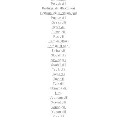
Polyak dili
Portuqal dili (Braziliya)
Portuqal dili (Portuqaliya)
Puştun dili
Qazax dili
Qırğız dili
Rumın dili
Rus dili
Serb dili (Kiril)
Serb dili (Latın)
Sinhal dili
Slovak dili
Sloven dili
Suahili dili
Tacik dili
Tamil dili
Tay dili
Türk dili
Ukrayna dili
Urdu
Vyetnam dili
Xorvat dili
Yapon dili
Yunan dili
Çex dili