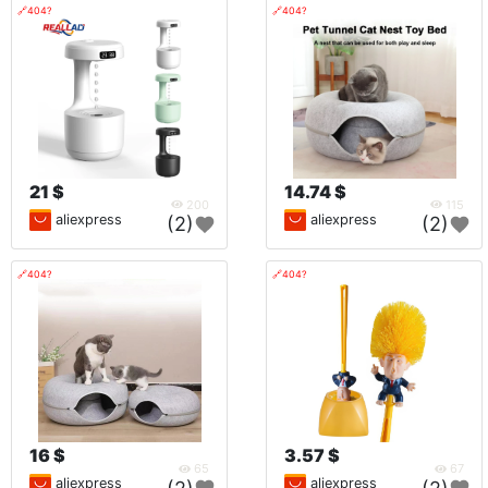
🔗404?
🔗404?
21 $
14.74 $
200
115
aliexpress
aliexpress
(2)
(2)
🔗404?
🔗404?
16 $
3.57 $
65
67
aliexpress
aliexpress