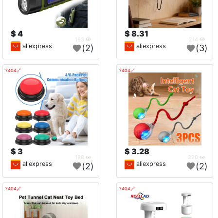
4 $
8.31 $
163
214
aliexpress
aliexpress
(2)
(3)
🔗404?
🔗404?
3 $
3.28 $
188
220
aliexpress
aliexpress
(2)
(2)
🔗404?
🔗404?