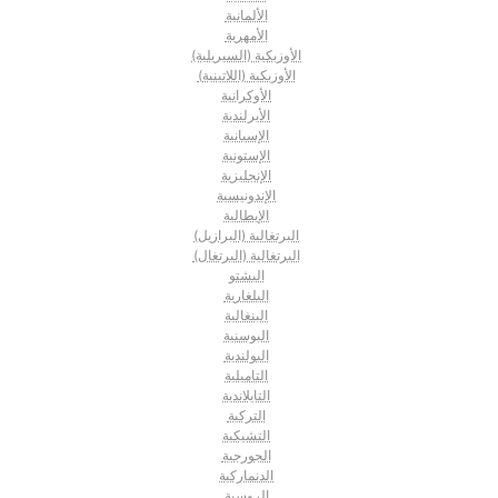
الألمانية
الأمهرية
الأوزبكية (السيريلية)
الأوزبكية (اللاتينية)
الأوكرانية
الأيرلندية
الإسبانية
الإستونية
الإنجليزية
الإندونيسية
الإيطالية
البرتغالية (البرازيل)
البرتغالية (البرتغال)
البشتو
البلغارية
البنغالية
البوسنية
البولندية
التاميلية
التايلاندية
التركية
التشيكية
الجورجية
الدنماركية
الروسية