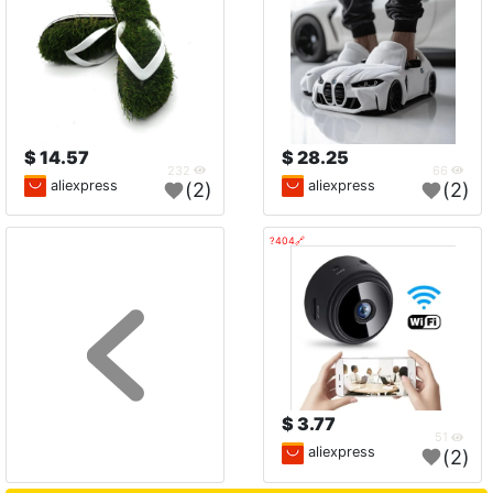
14.57 $
28.25 $
232
66
aliexpress
aliexpress
(2)
(2)
🔗404?
3.77 $
51
aliexpress
(2)