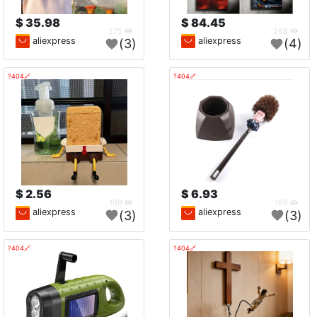
35.98 $
84.45 $
275
268
aliexpress
aliexpress
(3)
(4)
🔗404?
🔗404?
2.56 $
6.93 $
199
189
aliexpress
aliexpress
(3)
(3)
🔗404?
🔗404?