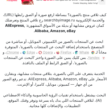
كيف تلاقي منتج بالصورة؟ ببساطة ارفع صورة أو الصق رابطها (URL)،
والخدمة الإلكترونية searchbyimage.ru رح تلاقي المنتج وتعرضلك
كمان عروض مشابهة أو بديلة من الأسواق المشهورة:
AliExpress,
.
Alibaba, Amazon, eBay
ابحث عن المنتجات بالصور من الكمبيوتر، الموبايل، أو مباشرة من
المتصفح باستخدام إضافة 'البحث عن المنتجات بالصورة'، المتوفرة
مجاناً لـ
،
،
،
،
، و
Chrome
Edge
Opera
Firefox
Whale
. بس كليك يمين على الصورة واختر 'البحث عن المنتجات
Yandex
بالصورة'، أو الصق الرابط أو الملف بالنافذة.
الخدمة بتتعرف على اللي بالصورة، بتلاقي منتجات مشابهة، وبتقارن
الأسعار على AliExpress, Alibaba, Amazon, eBay. تدعم رفع الصور
من أي جهاز — كمبيوتر، موبايل، كاميرا، أو الإنترنت.
البحث بيشتغل باستخدام تقنيات الرؤية الحاسوبية والذكاء الاصطناعي
(AI)، لتلاقي المنتجات اللي بدك ياه بسرعة وتوفر وقتك. الموقع،
التطبيقات، والإضافات كلها مجانية.