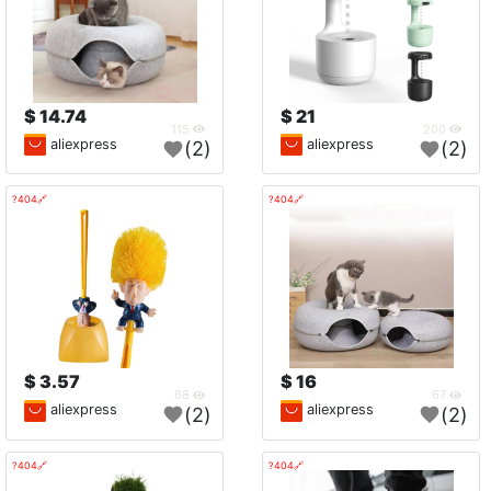
14.74 $
21 $
115
200
aliexpress
aliexpress
(2)
(2)
🔗404?
🔗404?
3.57 $
16 $
68
67
aliexpress
aliexpress
(2)
(2)
🔗404?
🔗404?