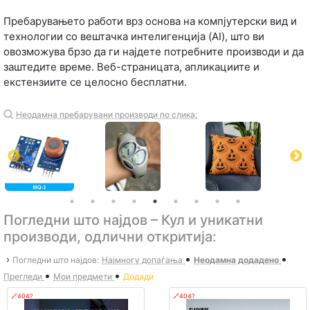
Пребарувањето работи врз основа на компјутерски вид и
технологии со вештачка интелигенција (AI), што ви
овозможува брзо да ги најдете потребните производи и да
заштедите време. Веб-страницата, апликациите и
екстензиите се целосно бесплатни.
Неодамна пребарувани производи по слика:
Погледни што најдов – Кул и уникатни
производи, одлични откритија:
•
•
›
Погледни што најдов:
Најмногу допаѓања
Неодамна додадено
•
•
Прегледи
Мои предмети
Додади
🔗404?
🔗404?