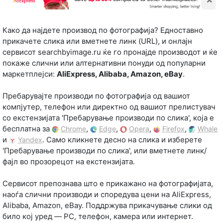
Како да најдете производ по фотографија? Едноставно
прикачете слика или вметнете линк (URL), и онлајн
сервисот searchbyimage.ru ќе го пронајде производот и ќе
покаже слични или алтернативни понуди од популарни
маркетплејси:
AliExpress, Alibaba, Amazon, eBay
.
Пребарувајте производи по фотографија од вашиот
компјутер, телефон или директно од вашиот прелистувач
со екстензијата 'Пребарување производи по слика', која е
бесплатна за
,
,
,
,
Chrome
Edge
Opera
Firefox
Whale
и
. Само кликнете десно на слика и изберете
Yandex
'Пребарување производи по слика', или вметнете линк/
фајл во прозорецот на екстензијата.
Сервисот препознава што е прикажано на фотографијата,
наоѓа слични производи и споредува цени на AliExpress,
Alibaba, Amazon, eBay. Поддржува прикачување слики од
било кој уред — PC, телефон, камера или интернет.