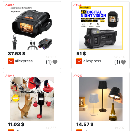
🔗404?
🔗404?
37.58 $
51 $
257
254
aliexpress
aliexpress
(1)
(1)
🔗404?
🔗404?
11.03 $
14.57 $
327
297