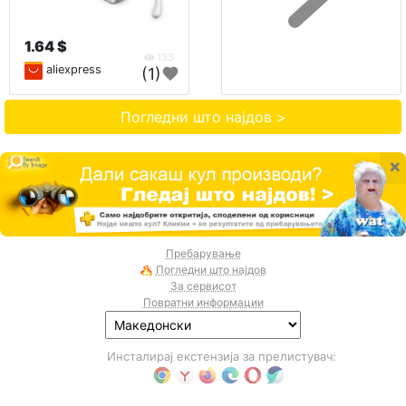
1.64 $
133
aliexpress
(1)
Погледни што најдов >
×
Пребарување
Погледни што најдов
За сервисот
Повратни информации
Инсталирај екстензија за прелистувач: