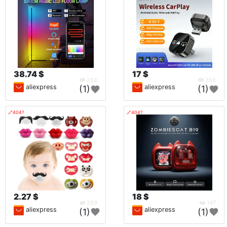
38.74 $
17 $
258
350
aliexpress
aliexpress
(1)
(1)
🔗404?
🔗404?
2.27 $
18 $
259
147
aliexpress
aliexpress
(1)
(1)