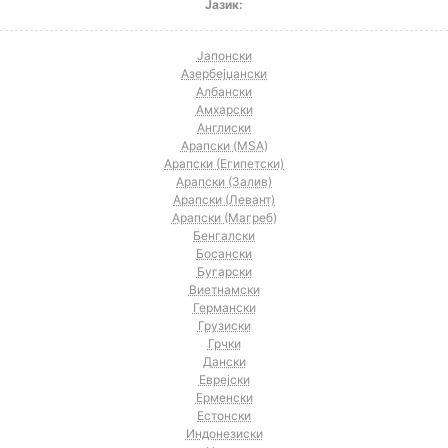
Јазик:
Јапонски
Азербејџански
Албански
Амхарски
Англиски
Арапски (MSA)
Арапски (Египетски)
Арапски (Залив)
Арапски (Левант)
Арапски (Магреб)
Бенгалски
Босански
Бугарски
Виетнамски
Германски
Грузиски
Грчки
Дански
Еврејски
Ерменски
Естонски
Индонезиски