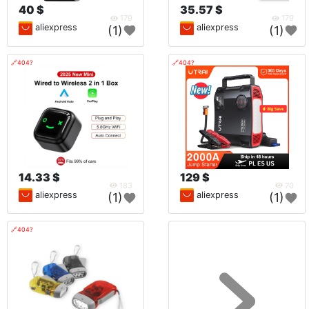
40 $
35.57 $
179
179
aliexpress
aliexpress
(1)
(1)
🔗404?
🔗404?
14.33 $
129 $
183
70
aliexpress
aliexpress
(1)
(1)
🔗404?