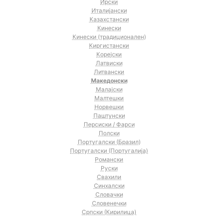
Ирски
Италијански
Казахстански
Кинески
Кинески (традиционален)
Киргистански
Корејски
Латвиски
Литвански
Македонски
Малајски
Малтешки
Норвешки
Паштунски
Персиски / Фарси
Полски
Португалски (Бразил)
Португалски (Португалија)
Романски
Руски
Свахили
Синхалски
Словачки
Словенечки
Српски (Кирилица)