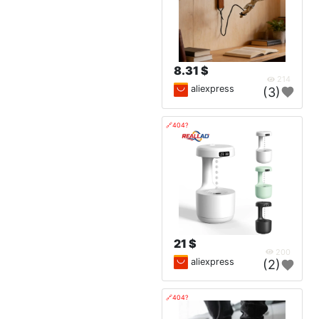
8.31 $
214
aliexpress
(3)
🔗404?
21 $
200
aliexpress
(2)
🔗404?