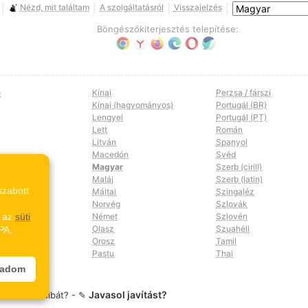
Nézd, mit találtam
A szolgáltatásról
Visszajelzés
|
|
|
|
Böngészőkiterjesztés telepítése:
ó
Kínai
Perzsa / fárszi
Kínai (hagyományos)
Portugál (BR)
Lengyel
Portugál (PT)
Lett
Román
Litván
Spanyol
Macedón
Svéd
Magyar
Szerb (cirill)
Maláj
Szerb (latin)
szabott
Máltai
Szingaléz
Norvég
Szlovák
z az
süti
Német
Szlovén
Olasz
Szuahéli
PA,
Orosz
Tamil
Pastu
Thai
gadom
Javasol javítást?
 fordítási hibát? - ✎