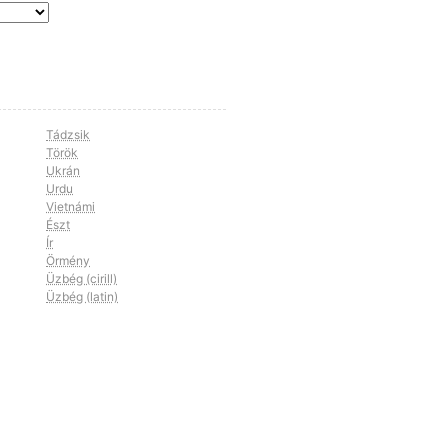
Tádzsik
Török
Ukrán
Urdu
Vietnámi
Észt
Ír
Örmény
Üzbég (cirill)
Üzbég (latin)