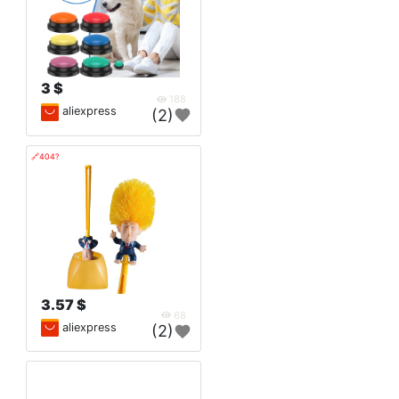
3 $
188
aliexpress
(2)
🔗404?
3.57 $
68
aliexpress
(2)