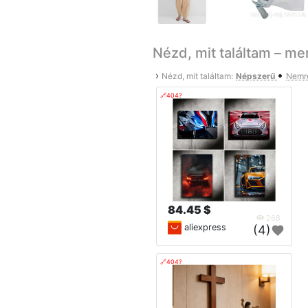
Nézd, mit találtam – me
•
›
Nézd, mit találtam:
Népszerű
Nemr
🔗404?
84.45 $
268
aliexpress
(4)
🔗404?