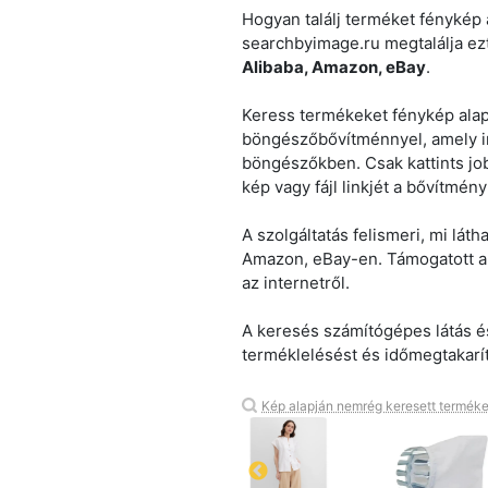
Hogyan találj terméket fénykép a
searchbyimage.ru megtalálja ezt
Alibaba, Amazon, eBay
.
Keress termékeket fénykép alapj
böngészőbővítménnyel, amely 
böngészőkben. Csak kattints job
kép vagy fájl linkjét a bővítmén
A szolgáltatás felismeri, mi lát
Amazon, eBay-en. Támogatott a 
az internetről.
A keresés számítógépes látás és
terméklelésést és időmegtakarít
Kép alapján nemrég keresett terméke