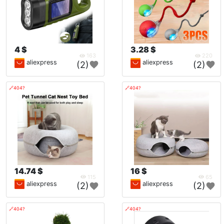
4 $
3.28 $
163
220
aliexpress
aliexpress
(2)
(2)
🔗404?
🔗404?
14.74 $
16 $
115
65
aliexpress
aliexpress
(2)
(2)
🔗404?
🔗404?