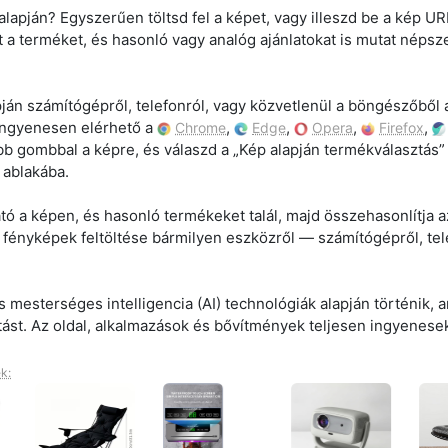
lapján? Egyszerűen töltsd fel a képet, vagy illeszd be a kép URL
 a terméket, és hasonló vagy analóg ajánlatokat is mutat népsz
án számítógépről, telefonról, vagy közvetlenül a böngészőből 
ingyenesen elérhető a
,
,
,
,
Chrome
Edge
Opera
Firefox
b gombbal a képre, és válaszd a „Kép alapján termékválasztás” 
y ablakába.
ható a képen, és hasonló termékeket talál, majd összehasonlítja a
fényképek feltöltése bármilyen eszközről — számítógépről, tel
 mesterséges intelligencia (AI) technológiák alapján történik, 
ást. Az oldal, alkalmazások és bővítmények teljesen ingyenese
k: