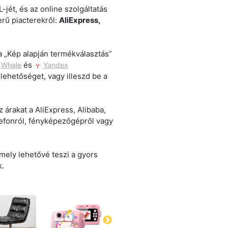
-jét, és az online szolgáltatás
erű piacterekről:
AliExpress,
a „Kép alapján termékválasztás”
és
Whale
Yandex
lehetőséget, vagy illeszd be a
z árakat a AliExpress, Alibaba,
efonról, fényképezőgépről vagy
amely lehetővé teszi a gyors
k.