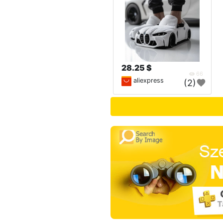
28.25 $
66
aliexpress
(2)