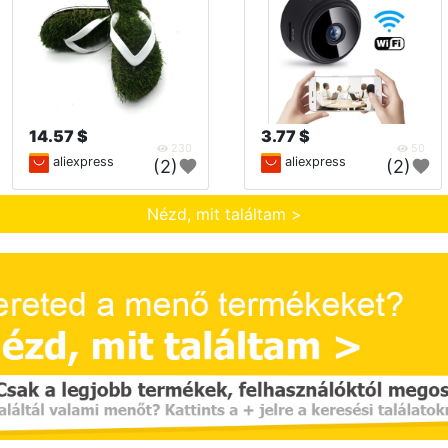
14.57 $
3.77 $
230
50
aliexpress
aliexpress
(2)
(2)
Nézd, mit találtam >