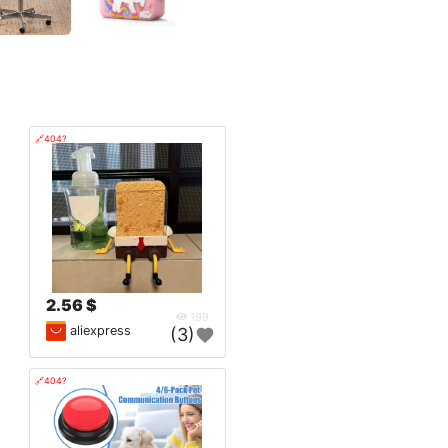
🔗404?
2.56 $
199
aliexpress
(3)
🔗404?