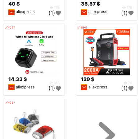
40 $
35.57 $
179
179
aliexpress
aliexpress
(1)
(1)
🔗404?
🔗404?
14.33 $
129 $
183
70
aliexpress
aliexpress
(1)
(1)
🔗404?