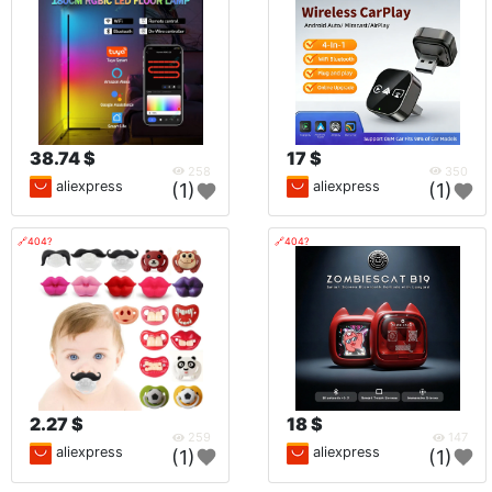
38.74 $
17 $
258
350
aliexpress
aliexpress
(1)
(1)
🔗404?
🔗404?
2.27 $
18 $
259
147
aliexpress
aliexpress
(1)
(1)