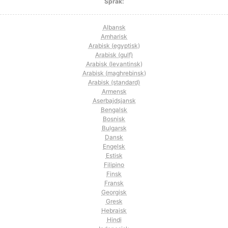
Språk:
Albansk
Amharisk
Arabisk (egyptisk)
Arabisk (gulf)
Arabisk (levantinsk)
Arabisk (maghrebinsk)
Arabisk (standard)
Armensk
Aserbajdsjansk
Bengalsk
Bosnisk
Bulgarsk
Dansk
Engelsk
Estisk
Filipino
Finsk
Fransk
Georgisk
Gresk
Hebraisk
Hindi