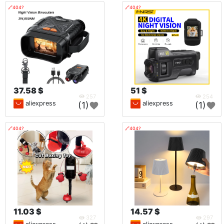
🔗404?
🔗404?
37.58 $
51 $
257
254
aliexpress
aliexpress
(1)
(1)
🔗404?
🔗404?
11.03 $
14.57 $
327
297