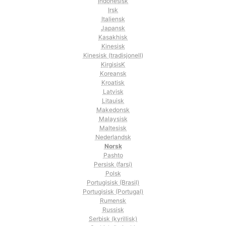
Indonesisk
Irsk
Italiensk
Japansk
Kasakhisk
Kinesisk
Kinesisk (tradisjonell)
KirgisisK
Koreansk
Kroatisk
Latvisk
Litauisk
Makedonsk
Malaysisk
Maltesisk
Nederlandsk
Norsk
Pashto
Persisk (farsi)
Polsk
Portugisisk (Brasil)
Portugisisk (Portugal)
Rumensk
Russisk
Serbisk (kyrillisk)