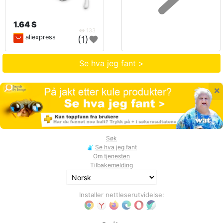
1.64 $
133
aliexpress
(1)
Se hva jeg fant >
×
Søk
Se hva jeg fant
Om tjenesten
Tilbakemelding
Installer nettleserutvidelse: