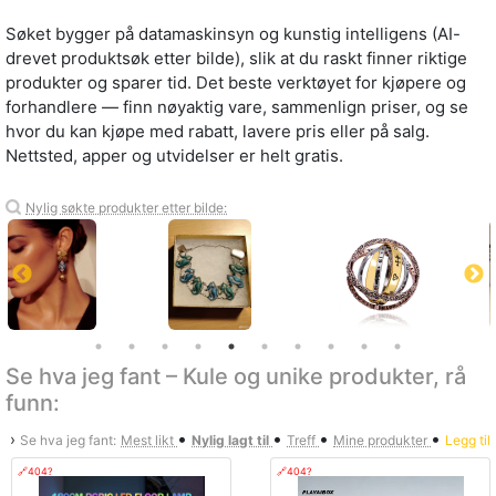
Søket bygger på datamaskinsyn og kunstig intelligens (AI-
drevet produktsøk etter bilde), slik at du raskt finner riktige
produkter og sparer tid. Det beste verktøyet for kjøpere og
forhandlere — finn nøyaktig vare, sammenlign priser, og se
hvor du kan kjøpe med rabatt, lavere pris eller på salg.
Nettsted, apper og utvidelser er helt gratis.
Nylig søkte produkter etter bilde:
Se hva jeg fant – Kule og unike produkter, rå
funn:
•
•
•
•
›
Se hva jeg fant:
Mest likt
Nylig lagt til
Treff
Mine produkter
Legg til
🔗404?
🔗404?