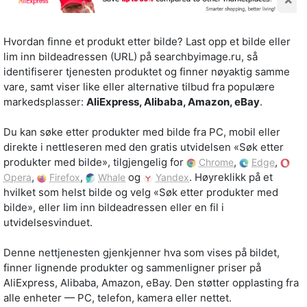
Hvordan finne et produkt etter bilde? Last opp et bilde eller
lim inn bildeadressen (URL) på searchbyimage.ru, så
identifiserer tjenesten produktet og finner nøyaktig samme
vare, samt viser like eller alternative tilbud fra populære
markedsplasser:
AliExpress, Alibaba, Amazon, eBay
.
Du kan søke etter produkter med bilde fra PC, mobil eller
direkte i nettleseren med den gratis utvidelsen «Søk etter
produkter med bilde», tilgjengelig for
,
,
Chrome
Edge
,
,
og
. Høyreklikk på et
Opera
Firefox
Whale
Yandex
hvilket som helst bilde og velg «Søk etter produkter med
bilde», eller lim inn bildeadressen eller en fil i
utvidelsesvinduet.
Denne nettjenesten gjenkjenner hva som vises på bildet,
finner lignende produkter og sammenligner priser på
AliExpress, Alibaba, Amazon, eBay. Den støtter opplasting fra
alle enheter — PC, telefon, kamera eller nettet.