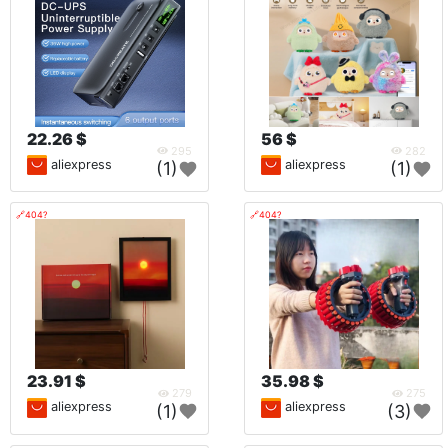
22.26 $
56 $
295
282
aliexpress
aliexpress
(1)
(1)
🔗404?
🔗404?
23.91 $
35.98 $
279
275
aliexpress
aliexpress
(1)
(3)