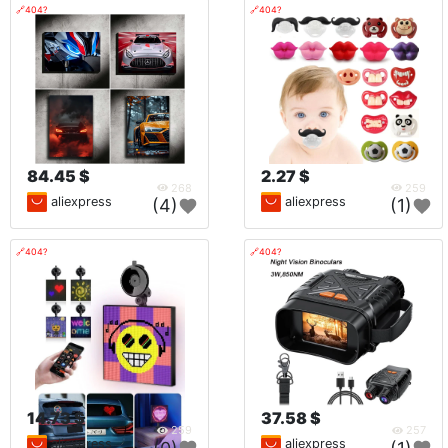
🔗404?
🔗404?
84.45 $
2.27 $
268
259
aliexpress
aliexpress
(4)
(1)
🔗404?
🔗404?
14.73 $
37.58 $
259
257
aliexpress
aliexpress