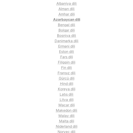
Albaniya dili
Alman dili
Amhar dili
Azərbaycan dili
Benqal dili
Bolqar dili
Bosniya dili
Danimarka dili
Erməni dili
Eston dili
Fars dili
Filippin dili
Fin dili
Fransız dili
Gürcü dili
Hind dili
Koreya dili
Latış dili
Litva dili
Macar dili
Makedon dili
Malay dili
Malta dili
Niderland dili
Norveç dili