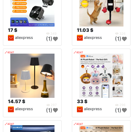
17 $
11.03 $
349
326
aliexpress
aliexpress
(1)
(1)
🔗404?
🔗404?
14.57 $
33 $
297
296
aliexpress
aliexpress
(1)
(1)
🔗404?
🔗404?