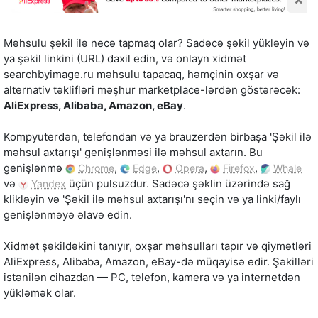
Məhsulu şəkil ilə necə tapmaq olar? Sadəcə şəkil yükləyin və
ya şəkil linkini (URL) daxil edin, və onlayn xidmət
searchbyimage.ru məhsulu tapacaq, həmçinin oxşar və
alternativ təklifləri məşhur marketplace-lərdən göstərəcək:
AliExpress, Alibaba, Amazon, eBay
.
Kompyuterdən, telefondan və ya brauzerdən birbaşa 'Şəkil ilə
məhsul axtarışı' genişlənməsi ilə məhsul axtarın. Bu
genişlənmə
,
,
,
,
Chrome
Edge
Opera
Firefox
Whale
və
üçün pulsuzdur. Sadəcə şəklin üzərində sağ
Yandex
klikləyin və 'Şəkil ilə məhsul axtarışı'nı seçin və ya linki/faylı
genişlənməyə əlavə edin.
Xidmət şəkildəkini tanıyır, oxşar məhsulları tapır və qiymətləri
AliExpress, Alibaba, Amazon, eBay-də müqayisə edir. Şəkilləri
istənilən cihazdan — PC, telefon, kamera və ya internetdən
yükləmək olar.