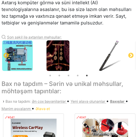
Axtarış kompüter görmə və süni intellekt (AI)
texnologiyalarına əsaslanır, bu isə sizə lazım olan məhsulları
tez tapmağa və vaxtınıza qənaət etməyə imkan verir. Sayt,
tətbiqlər və genişlənmələr tamamilə pulsuzdur.
Son şəkil ilə axtarılan məhsullar:
Bax nə tapdım – Sərin və unikal məhsullar,
möhtəşəm tapıntılar:
•
•
•
›
Bax nə tapdım:
Ən çox bəyənilənlər
Yeni əlavə olunanlar
Baxışlar
•
Mənim əşyalarım
Əlavə et
🔗404?
🔗404?