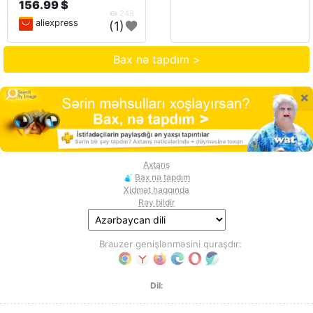
156.99 $
248
aliexpress
(1)
Bax nə tapdım >
×
Axtarış
Bax nə tapdım
Xidmət haqqında
Rəy bildir
Brauzer genişlənməsini quraşdır:
Dil: