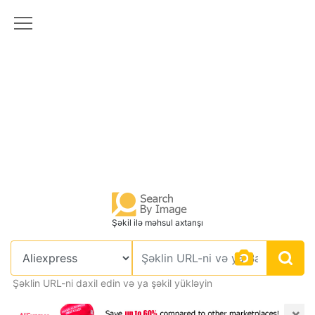
Şəkil ilə məhsul axtarışı
Şəklin URL-ni daxil edin və ya şəkil yükləyin
×