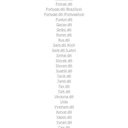
Polyak dili
Portuqal dili (Braziliya)
Portuqal dili (Portuqaliya)
Puştun dili
Qazax dili
Qırğız dili
Rumın dili
Rus dili
Serb dili (Kiril)
Serb dili (Latın)
Sinhal dili
Slovak dili
Sloven dili
Suahili dili
Tacik dili
Tamil dili
Tay dili
Türk dili
Ukrayna dili
Urdu
Vyetnam dili
Xorvat dili
Yapon dili
Yunan dili
Çex dili