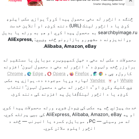
څنګه د انځور له مخې محصول پیدا کړو؟ يوازې عکس اپلوډ
کړئ يا د انځور لینک (URL) دننه کړئ، او آنلاين خدمت
searchbyimage.ru به محصول پيدا کړي او هم به ورته يا بدیل
وړاندیزونه د مشهورو بازارونو څخه وښيي:
AliExpress,
.
Alibaba, Amazon, eBay
محصولات د عکس له مخې د خپل کمپیوټر، موبایل يا مستقیم له
براوزر څخه ولټوئ د 'د انځور له مخې د محصول لټون' افزونه
کارول، چې د
,
,
,
,
Chrome
Edge
Opera
Firefox
او
لپاره وړیا موجوده ده. يوازې په عکس
Yandex
Whale
ښي کليک وکړئ او 'د انځور له مخې د محصول لټون' انتخاب
کړئ، يا د انځور لینک/فايل په افزونه کې دننه کړئ.
خدمت پېژني څه په عکس کې ښودل شوي، ورته محصولات پيدا کوي
او په AliExpress, Alibaba, Amazon, eBay کې بيې پرتله کوي.
له هر وسیلې — PC، موبایل، کمره يا انټرنټ — څخه د
انځور اپلوډ ملاتړ کوي.