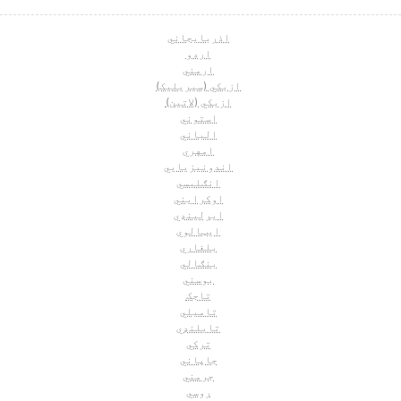
اذربايجاني
اردو
ارمني
ازبکي (سيريليک)
ازبکي (لاتین)
استوني
الباني
امهري
اندونیزیایي
انګلیسي
اوکرايني
ايرلینډي
ايټالوي
بلغاري
بنګالي
بوسني
تاجک
تاميلي
تايلنډي
ترکي
جاپاني
جرمني
روسي