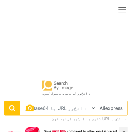
د انځور له مخې د محصول لټون
د انځور URL کاپي يا انځور اپلوډ کړئ
×