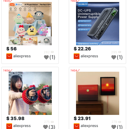
🔗404?
🔗404?
56 $
22.26 $
282
295
aliexpress
aliexpress
(1)
(1)
🔗404?
🔗404?
35.98 $
23.91 $
275
279
aliexpress
aliexpress
(3)
(1)