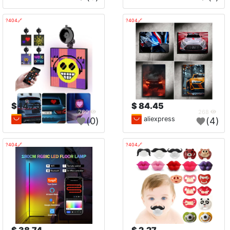
🔗404?
🔗404?
14.73 $
84.45 $
260
268
aliexpress
aliexpress
(0)
(4)
🔗404?
🔗404?