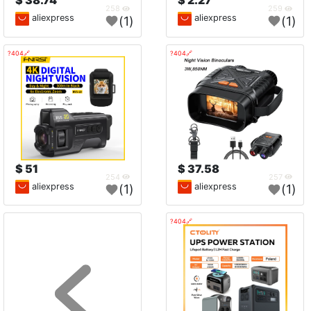
38.74 $
2.27 $
258
259
aliexpress
aliexpress
(1)
(1)
🔗404?
🔗404?
51 $
37.58 $
254
257
aliexpress
aliexpress
(1)
(1)
🔗404?