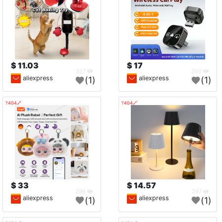
11.03 $
17 $
327
350
aliexpress
aliexpress
(1)
(1)
🔗404?
🔗404?
33 $
14.57 $
296
297
aliexpress
aliexpress
(1)
(1)