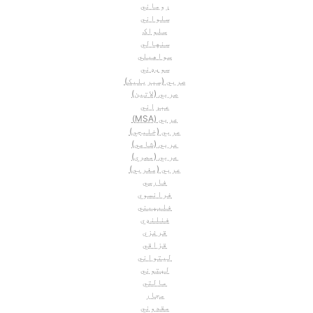
روماني
سلواني
سلواک
سنهالي
سواهیلي
سوېډني
صربي (سيريليک)
صربي (لاتين)
عبراني
عربي (MSA)
عربي (خليجي)
عربي (شامي)
عربي (مصري)
عربي (مغربي)
فارسي
فرانسوي
فليپيني
فنلنډي
قرغزي
قزاقي
ليتواني
لېتوني
مالتي
مجار
مقدوني