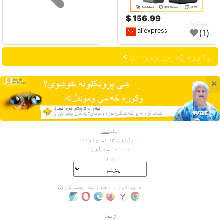
156.99 $
249
aliexpress
(1)
وګوره څه مې وموندل >
×
پلټنه
وګوره څه مې وموندل
د خدمت په اړه
نظر
د براوزر افزونه نصب کړئ:
ژبه: