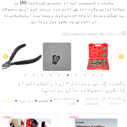
پلټنه د کمپيوټر لید او مصنوعي ځیرکتیا (AI) پر
ټیکنالوژیو ولاړه ده، چې تاسو سره مرسته کوي اړین محصولات
په چټکۍ ومومئ او وخت خوندي کړئ. ویب‌سایټ، اپلیکیشنونه
او افزونې په بشپړ ډول وړیا دي.
وروستي د عکس له مخې پلټل شوي توکي:
وګوره څه مې وموندل – زړه راښکونکي او
ځانګړي محصولات، عالي موندنې:
وګوره څه مې
تر ټولو
وروستي زيات
•
•
•
•
›
لیدنې
زما توکي
زیاتول
وموندل:
خوښ شوي
شوي
🔗404?
🔗404?