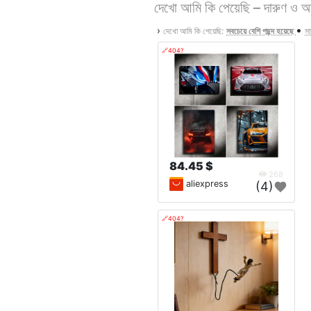
দেখো আমি কি পেয়েছি – দারুণ ও অ
•
›
দেখো আমি কি পেয়েছি:
সবচেয়ে বেশি পছন্দ হয়েছে
সা
🔗404?
84.45 $
268
aliexpress
(4)
🔗404?