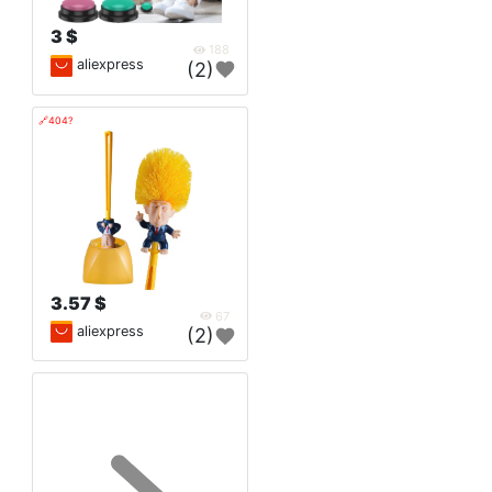
3 $
188
aliexpress
(2)
🔗404?
3.57 $
67
aliexpress
(2)