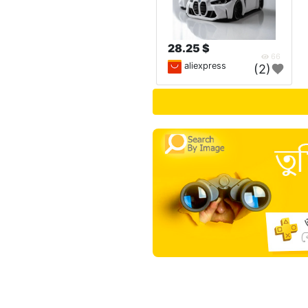
28.25 $
66
aliexpress
(2)