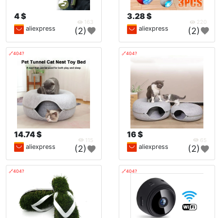
4 $
3.28 $
163
220
aliexpress
aliexpress
(2)
(2)
🔗404?
🔗404?
14.74 $
16 $
115
65
aliexpress
aliexpress
(2)
(2)
🔗404?
🔗404?