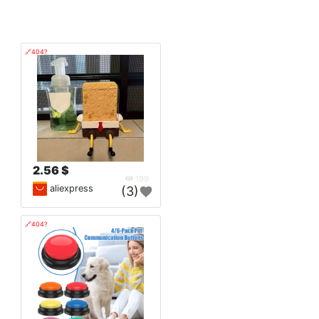
🔗404?
2.56 $
199
aliexpress
(3)
🔗404?