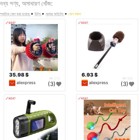
নন্য পণ্য, অসাধারণ খোঁজ:
•
•
•
ম্প্রতিক যোগ করা হয়েছে
হিটস
আমার আইটেম
যোগ করুন
🔗404?
🔗404?
35.98 $
6.93 $
275
189
aliexpress
aliexpress
(3)
(3)
🔗404?
🔗404?