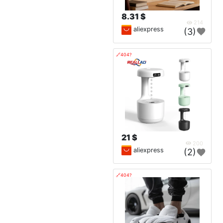
8.31 $
214
aliexpress
(3)
🔗404?
21 $
200
aliexpress
(2)
🔗404?