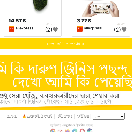
14.57 $
3.77 $
230
49
aliexpress
aliexpress
(2)
(2)
দেখো আমি কি পেয়েছি >
অনুসন্ধান
দেখো আমি কি পেয়েছি
সার্ভিস সম্পর্কে
প্রতিক্রিয়া
|
|
|
|
ব্রাউজার এক্সটেনশন ইনস্টল করুন: