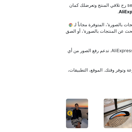
كيف تلاقي منتج بالصورة؟ ببساطة ارفع صورة أو الصق رابطها (URL)، والخدمة الإلكترونية searchbyimage.ru رح تلاقي المنتج وتعرضلك كمان
.
AliEx
ت بالصورة'، المتوفرة مجاناً لـ
بحث عن المنتجات بالصورة'، أو الصق
الخدمة بتتعرف على اللي بالصورة، بتلاقي منتجات مشابهة، وبتقارن الأسعار على AliExpress, Alibaba, Amazon, eBay. تدعم رفع الصور من أي
، لتلاقي المنتجات اللي بدك ياه بسرعة وتوفر وقتك. الموقع، التطبيقات،