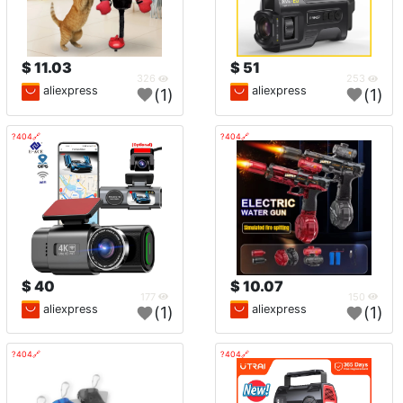
11.03 $
51 $
326
253
aliexpress
aliexpress
(1)
(1)
🔗404?
🔗404?
40 $
10.07 $
177
150
aliexpress
aliexpress
(1)
(1)
🔗404?
🔗404?