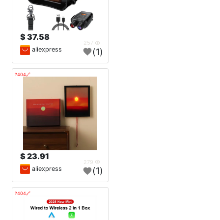
37.58 $
257
aliexpress
(1)
🔗404?
23.91 $
279
aliexpress
(1)
🔗404?