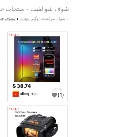
شوف شو لقيت – منتجات حلو
•
›
شوف شو لقيت:
الأكتر إعجاب
مضاف جدي
🔗404?
38.74 $
257
aliexpress
(1)
🔗404?