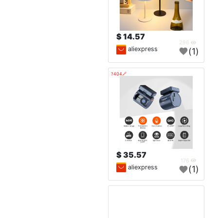
14.57 $
296
aliexpress
(1)
🔗404?
35.57 $
176
aliexpress
(1)