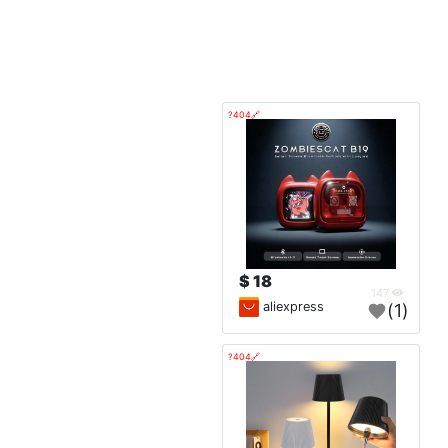
🔗404?
18 $
147
aliexpress
(1)
🔗404?