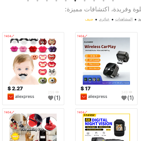
ة وفريدة، اكتشافات مميزة:
•
•
•
د
المشاهدات
عنائري
ضيف
🔗404?
🔗404?
2.27 $
17 $
259
349
aliexpress
aliexpress
(1)
(1)
🔗404?
🔗404?