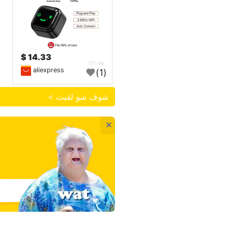
14.33 $
181
aliexpress
(1)
شوف شو لقيت >
×