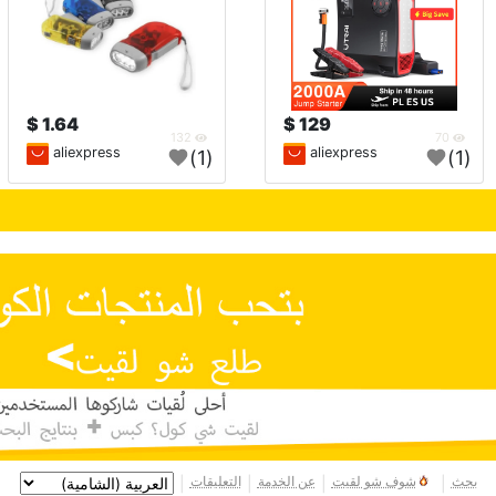
1.64 $
129 $
132
70
aliexpress
aliexpress
(1)
(1)
بحث
شوف شو لقيت
عن الخدمة
التعليقات
|
|
|
|