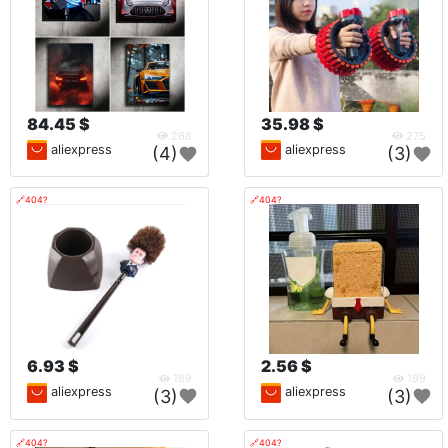
84.45 $
35.98 $
268
275
aliexpress
aliexpress
(4)
(3)
🔗404?
🔗404?
6.93 $
2.56 $
189
199
aliexpress
aliexpress
(3)
(3)
🔗404?
🔗404?