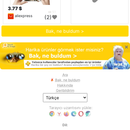
3.77 $
51
aliexpress
(2)
Bak, ne buldum >
×
Ara
Bak, ne buldum
Hakkında
Geribildirim
Tarayıcı uzantısını yükle:
Dil: