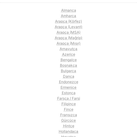
Almanca
Amharca
Arapça (Körfez)
Arapça (Levant)
Arapça (MSA)
Arapça (Mağrip)
Arapça (Mısır)
Arnavutça
Azerice
Bengalce
Boşnakça
Bulgarca
Danca
Endonezce
Ermenice
Estonca
Farsça / Farsi
Filipince
Fince
Fransızca
Gürcüce
Hintçe
Hollandaca
Hırvatça