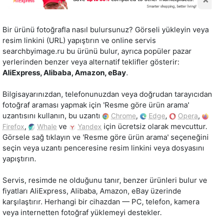
Bir ürünü fotoğrafla nasıl bulursunuz? Görseli yükleyin veya
resim linkini (URL) yapıştırın ve online servis
searchbyimage.ru bu ürünü bulur, ayrıca popüler pazar
yerlerinden benzer veya alternatif teklifler gösterir:
AliExpress, Alibaba, Amazon, eBay
.
Bilgisayarınızdan, telefonunuzdan veya doğrudan tarayıcıdan
fotoğraf araması yapmak için 'Resme göre ürün arama'
uzantısını kullanın, bu uzantı
,
,
,
Chrome
Edge
Opera
,
ve
için ücretsiz olarak mevcuttur.
Firefox
Whale
Yandex
Görsele sağ tıklayın ve 'Resme göre ürün arama' seçeneğini
seçin veya uzantı penceresine resim linkini veya dosyasını
yapıştırın.
Servis, resimde ne olduğunu tanır, benzer ürünleri bulur ve
fiyatları AliExpress, Alibaba, Amazon, eBay üzerinde
karşılaştırır. Herhangi bir cihazdan — PC, telefon, kamera
veya internetten fotoğraf yüklemeyi destekler.