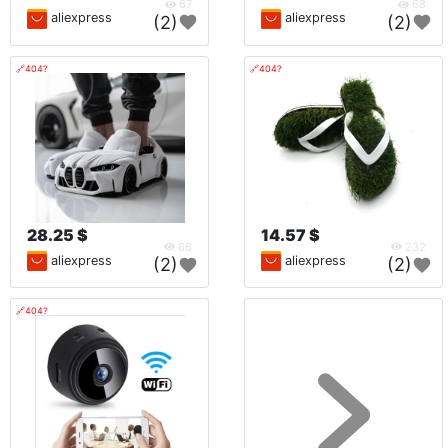
67
68
aliexpress
aliexpress
(2)
(2)
🔗404?
🔗404?
28.25 $
14.57 $
66
232
aliexpress
aliexpress
(2)
(2)
🔗404?