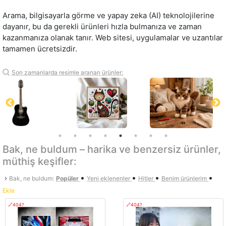
Arama, bilgisayarla görme ve yapay zeka (AI) teknolojilerine
dayanır, bu da gerekli ürünleri hızla bulmanıza ve zaman
kazanmanıza olanak tanır. Web sitesi, uygulamalar ve uzantılar
tamamen ücretsizdir.
Son zamanlarda resimle aranan ürünler:
Bak, ne buldum – harika ve benzersiz ürünler,
müthiş keşifler:
•
•
•
•
›
Bak, ne buldum:
Popüler
Yeni eklenenler
Hitler
Benim ürünlerim
Ekle
🔗404?
🔗404?