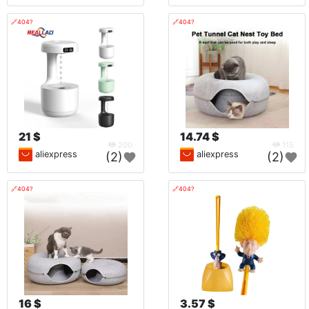
🔗404?
🔗404?
21 $
14.74 $
200
115
aliexpress
aliexpress
(2)
(2)
🔗404?
🔗404?
16 $
3.57 $