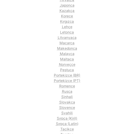
Japonca
Kazakça
Korece
Kırgızca
Lehçe
Letonca
Litvanyaca
Macarca
Makedonca
Malayca
Maltaca
Norveççe
Peştuca
Portekizce (BR)
Portekizce (PT)
Romence
Rusça
Sinhali
Slovakça
Slovence
Svahili
Sırpça (Kiril)
Sırpça (Latin)
Tacikçe