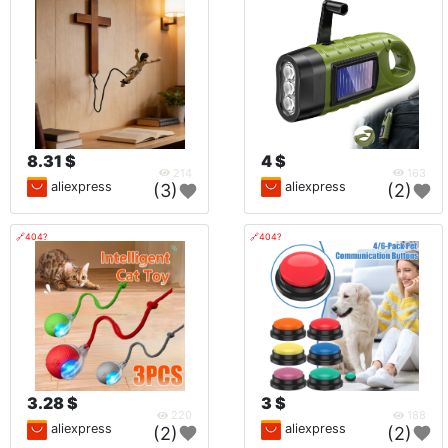
8.31 $
4 $
214
163
aliexpress
aliexpress
(3)
(2)
🔗404?
🔗404?
3.28 $
3 $
220
188
aliexpress
aliexpress
(2)
(2)