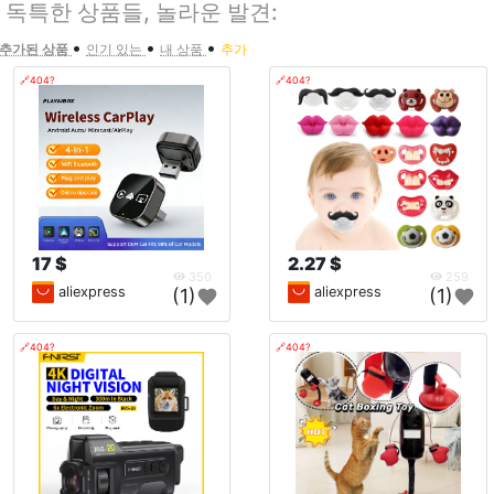
 독특한 상품들, 놀라운 발견:
•
•
•
 추가된 상품
인기 있는
내 상품
추가
🔗404?
🔗404?
17 $
2.27 $
350
259
aliexpress
aliexpress
(1)
(1)
🔗404?
🔗404?