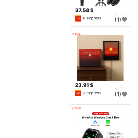
37.58 $
257
aliexpress
(1)
🔗404?
23.91 $
279
aliexpress
(1)
🔗404?