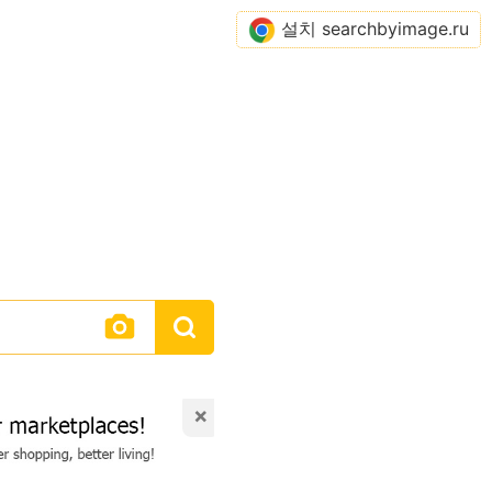
설치 searchbyimage.ru
×