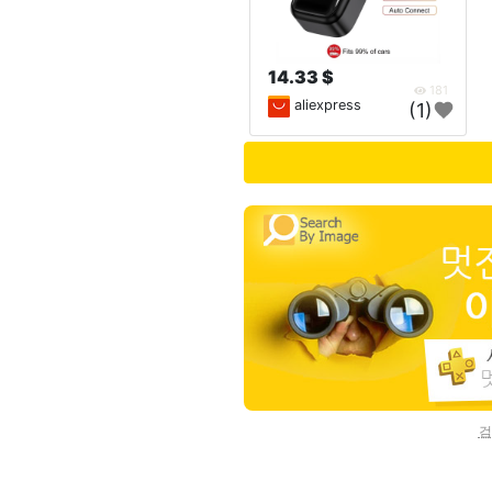
14.33 $
181
aliexpress
(1)
검