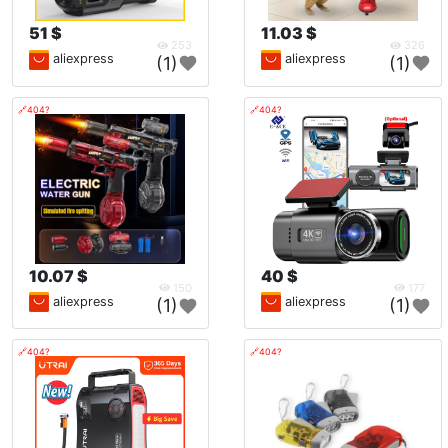
51 $
11.03 $
253
326
aliexpress
aliexpress
(1)
(1)
🔗404?
🔗404?
10.07 $
40 $
150
177
aliexpress
aliexpress
(1)
(1)
🔗404?
🔗404?