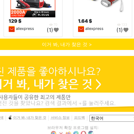
129 $
1.64 $
70
133
aliexpress
aliexpress
(1)
(1)
이거 봐, 내가 찾은 것 >
색
이거 봐, 내가 찾은 것
서비스 정보
피드백
|
|
|
|
브라우저 확장 프로그램 설치: