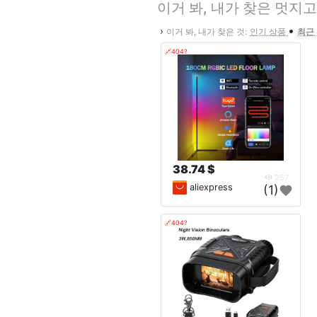
이거 봐, 내가 찾은 멋지고
•
›
이거 봐, 내가 찾은 것:
인기 상품
최근
🔗404?
38.74 $
257
aliexpress
(1)
🔗404?