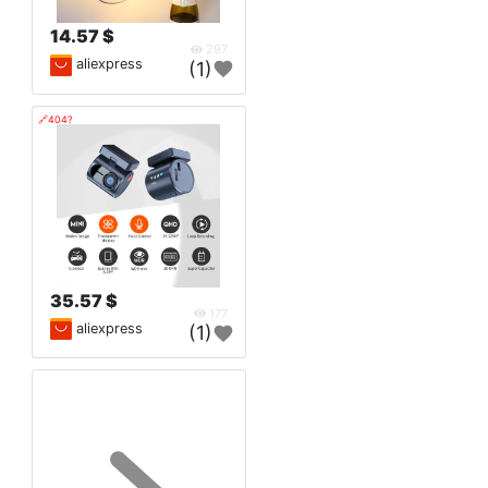
14.57 $
297
aliexpress
(1)
🔗404?
35.57 $
177
aliexpress
(1)