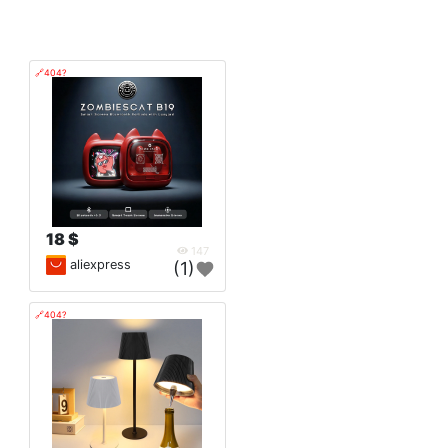
🔗404?
18 $
147
aliexpress
(1)
🔗404?