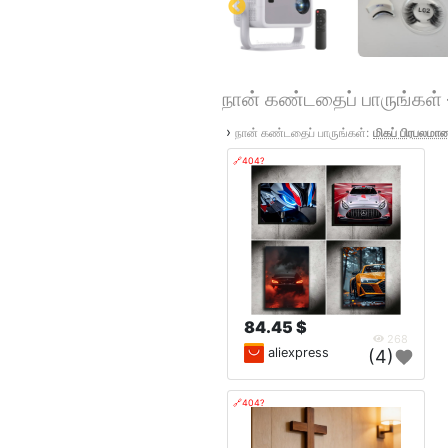
நான் கண்டதைப் பாருங்கள் –
›
நான் கண்டதைப் பாருங்கள்:
மிகப் பிரபலம
🔗404?
84.45 $
268
aliexpress
(4)
🔗404?