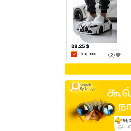
28.25 $
66
aliexpress
(2)