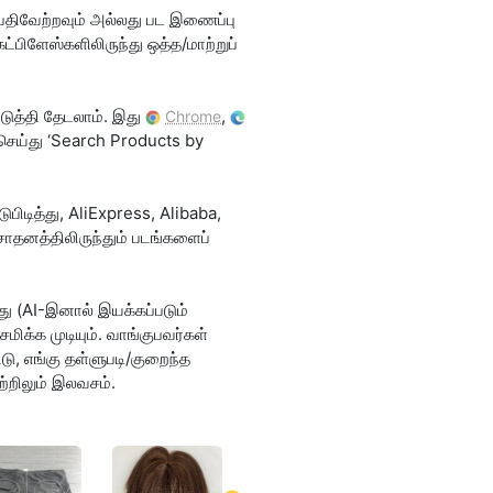
 பதிவேற்றவும் அல்லது பட இணைப்பு
ிளேஸ்களிலிருந்து ஒத்த/மாற்றுப்
டுத்தி தேடலாம். இது
,
Chrome
k செய்து ‘Search Products by
டித்து, AliExpress, Alibaba,
தனத்திலிருந்தும் படங்களைப்
ு (AI-இனால் இயக்கப்படும்
ிக்க முடியும். வாங்குபவர்கள்
ு, எங்கு தள்ளுபடி/குறைந்த
ற்றிலும் இலவசம்.