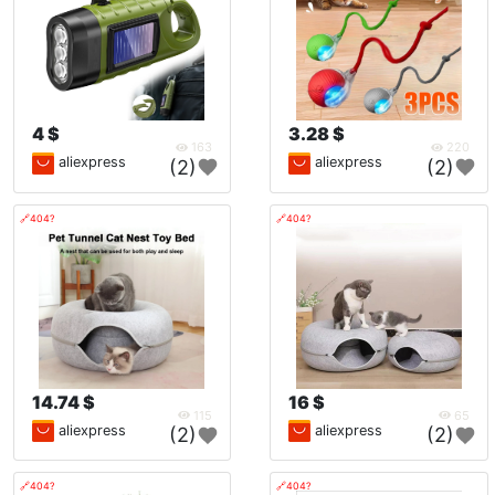
4 $
3.28 $
163
220
aliexpress
aliexpress
(2)
(2)
🔗404?
🔗404?
14.74 $
16 $
115
65
aliexpress
aliexpress
(2)
(2)
🔗404?
🔗404?