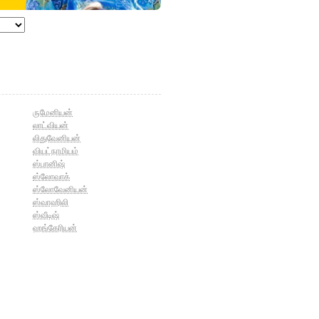
ருமேனியன்
லாட்வியன்
லிதுவேனியன்
வியட்நாமியம்
ஸ்பானிஷ்
ஸ்லோவாக்
ஸ்லோவேனியன்
ஸ்வாஹிலி
ஸ்வீடிஷ்
ஹங்கேரியன்