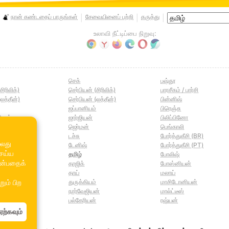
நான் கண்டதைப் பாருங்கள்
சேவையினைப் பற்றி
கருத்து
|
|
|
உலாவி நீட்டிப்பை நிறுவு:
செக்
பஷ்தூ
சிரிலிக்)
செர்பியன் (சிரிலிக்)
பாரசீகம் / பார்சி
லத்தீன்)
செர்பியன் (லத்தீன்)
பின்னிஷ்
ஜப்பானியம்
பிரெஞ்சு
ியன்
ஜார்ஜியன்
பிலிப்பினோ
ஜெர்மன்
பெங்காலி
டச்சு
போர்த்துகீசி (BR)
்லது
டேனிஷ்
போர்த்துகீசி (PT)
செய்ய
தமிழ்
போலிஷ்
என்பதைக்
ன்
தாஜிக்
போஸ்னியன்
்
தாய்
மலாய்
துருக்கியம்
மாசிடோனியன்
ும் பிற
நார்வேஜியன்
மால்ட்டீஸ்
பு)
பல்கேரியன்
ரஷ்யன்
ற்கவும்