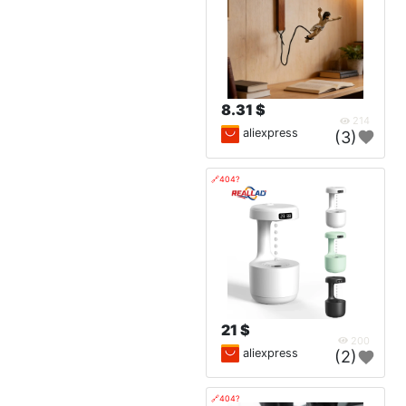
8.31 $
214
aliexpress
(3)
🔗404?
21 $
200
aliexpress
(2)
🔗404?