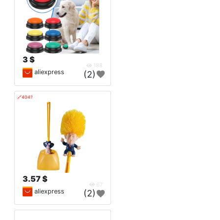
3 $
188
aliexpress
(2)
🔗404?
3.57 $
67
aliexpress
(2)