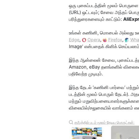
ஒரு புகைப்படத்தின் மூலம் பொருளை 
(URL) ஒட்டவும்; சேவை அந்தப் பொர
பரிந்துரைகளையும் காட்டும்:
AliExp
உங்கள் கணினி, மொபைல் அல்லது உலாவ
,
,
,
Edge
Opera
Firefox
Wha
Image’ என்பதைக் கிளிக் செய்யலாம்,
இந்த ஆன்லைன் சேவை, புகைப்படத்த
Amazon, eBay தளங்களில் விலைகள
பதிவேற்ற முடியும்.
இந்த தேடல் ‘கணினி பார்வை’ மற்று
படத்தின் மூலம் பொருள் தேடல்). அதன
மற்றும் மறுவிற்பனையாளர்களுக்கான
விலையில்/சலுகையில் வாங்கலாம் என்
சமீபத்தில் படம் மூலம் தேடிய பொருட்கள்: