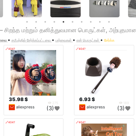
 சிறந்த மற்றும் தனித்துவமான பொருட்கள், அற்புதமான 
•
•
•
•
ானவை
சமீபத்தில் சேர்க்கப்பட்டவை
பார்வைகள்
என் பொருட்கள்
சேர்க்க
🔗404?
🔗404?
35.98 $
6.93 $
275
189
aliexpress
aliexpress
(3)
(3)
🔗404?
🔗404?