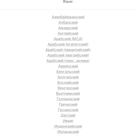
Язык:
Азербайджанский
Албанский
Амхарский
Английский
Арабский (МСА)
Арабский (египетский)
Арабский (левантийский)
Арабский (магрибский)
Арабский (перс. залива)
Армянский
Бенгальский
Болгарский
Боснийский
Венгерский
Вьетнамский
Голландский
Греческий
Грузинский
Датский
Иврит
Индонезийский
Ирландский