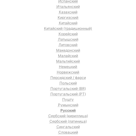
Испанский
Итальянский
Казахский
Киргизский
Китайский
Китайский (традиционный)
Корейский
Латышский
Литовский
Македонский
Малайский
Мальтийский
Немецкий
Норвежский
Персидский / фарси
Польский
Португальский (BR)
Португальский (PT)
Пушту
Румынский
Русский
Сербский (кириллица)
Сербский (латиница)
Сингальский
Словацкий