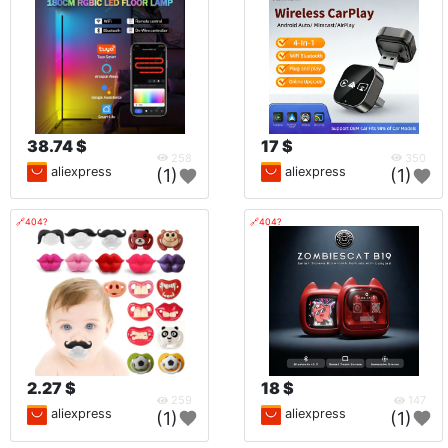
38.74 $
17 $
258
350
aliexpress
aliexpress
(1)
(1)
🔗404?
🔗404?
2.27 $
18 $
259
147
aliexpress
aliexpress
(1)
(1)