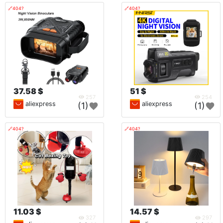
🔗404?
🔗404?
37.58 $
51 $
257
254
aliexpress
aliexpress
(1)
(1)
🔗404?
🔗404?
11.03 $
14.57 $
327
297