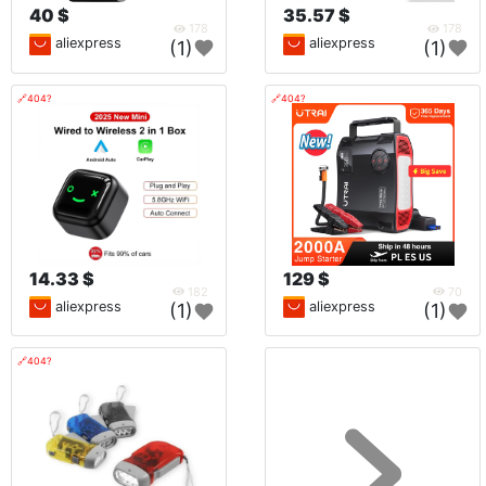
40 $
35.57 $
178
178
aliexpress
aliexpress
(1)
(1)
🔗404?
🔗404?
14.33 $
129 $
182
70
aliexpress
aliexpress
(1)
(1)
🔗404?