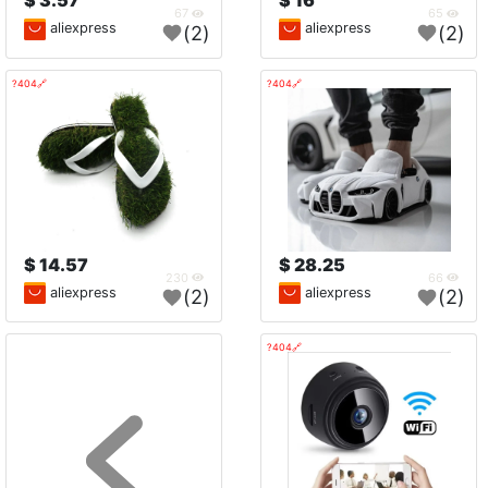
3.57 $
16 $
67
65
aliexpress
aliexpress
(2)
(2)
🔗404?
🔗404?
14.57 $
28.25 $
230
66
aliexpress
aliexpress
(2)
(2)
🔗404?