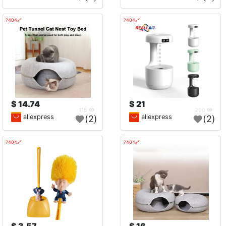
🔗404?
🔗404?
14.74 $
21 $
115
200
aliexpress
aliexpress
(2)
(2)
🔗404?
🔗404?