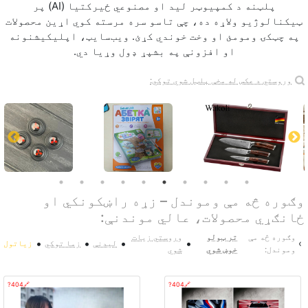
پلټنه د کمپيوټر لید او مصنوعي ځیرکتیا (AI) پر
ټیکنالوژیو ولاړه ده، چې تاسو سره مرسته کوي اړین محصولات
په چټکۍ ومومئ او وخت خوندي کړئ. ویب‌سایټ، اپلیکیشنونه
او افزونې په بشپړ ډول وړیا دي.
وروستي د عکس له مخې پلټل شوي توکي:
وګوره څه مې وموندل – زړه راښکونکي او
ځانګړي محصولات، عالي موندنې:
وګوره څه مې
تر ټولو
وروستي زيات
•
•
•
•
›
لیدنې
زما توکي
زیاتول
وموندل:
خوښ شوي
شوي
🔗404?
🔗404?