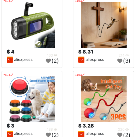
🔗404?
🔗404?
4 $
8.31 $
163
214
aliexpress
aliexpress
(2)
(3)
🔗404?
🔗404?
3 $
3.28 $
188
220
aliexpress
aliexpress
(2)
(2)