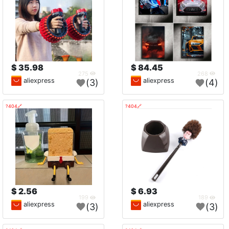
35.98 $
84.45 $
275
268
aliexpress
aliexpress
(3)
(4)
🔗404?
🔗404?
2.56 $
6.93 $
199
189
aliexpress
aliexpress
(3)
(3)