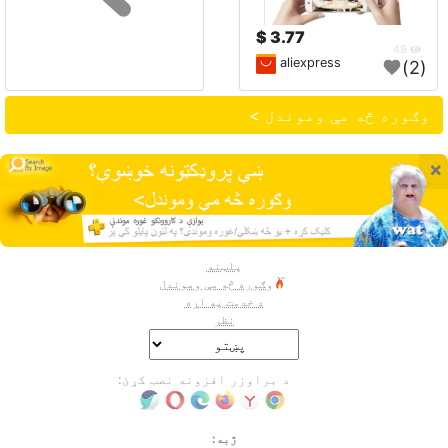
3.77 $
49
aliexpress
(2)
وګوره څه مې وموندل >
×
پلټنه
وګوره څه مې وموندل
د خدمت په اړه
نظر
د براوزر افزونه نصب کړئ:
ژبه: