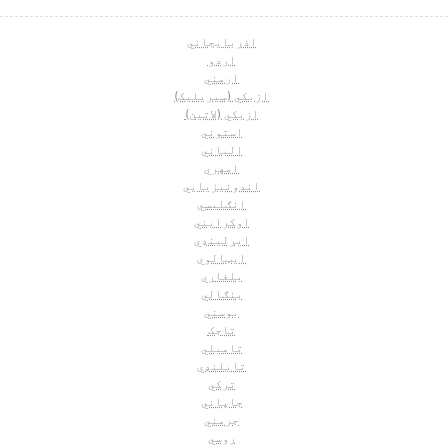
اذربايجاني
اردو
ارمني
ازبکي (سيريليک)
ازبکي (لاتین)
استوني
الباني
امهري
اندونیزیایي
انګلیسي
اوکرايني
ايرلینډي
ايټالوي
بلغاري
بنګالي
بوسني
تاجک
تاميلي
تايلنډي
ترکي
جاپاني
جرمني
روسي