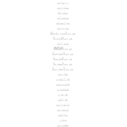
روماني
سلواني
سلواک
سنهالي
سواهیلي
سوېډني
صربي (سيريليک)
صربي (لاتين)
عبراني
عربي (MSA)
عربي (خليجي)
عربي (شامي)
عربي (مصري)
عربي (مغربي)
فارسي
فرانسوي
فليپيني
فنلنډي
قرغزي
قزاقي
ليتواني
لېتوني
مالتي
مجار
مقدوني