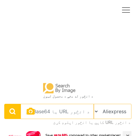
د انځور له مخې د محصول لټون
د انځور URL کاپي يا انځور اپلوډ کړئ
×