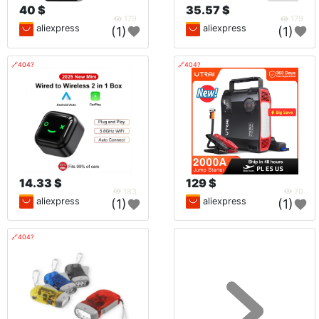
40 $
35.57 $
179
179
aliexpress
aliexpress
(1)
(1)
🔗404?
🔗404?
14.33 $
129 $
183
70
aliexpress
aliexpress
(1)
(1)
🔗404?