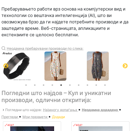
Пребарувањето работи врз основа на компјутерски вид и
технологии со вештачка интелигенција (AI), што ви
овозможува брзо да ги најдете потребните производи и да
заштедите време. Веб-страницата, апликациите и
екстензиите се целосно бесплатни.
Неодамна пребарувани производи по слика:
Погледни што најдов – Кул и уникатни
производи, одлични откритија:
•
•
›
Погледни што најдов:
Најмногу допаѓања
Неодамна додадено
•
•
Прегледи
Мои предмети
Додади
🔗404?
🔗404?