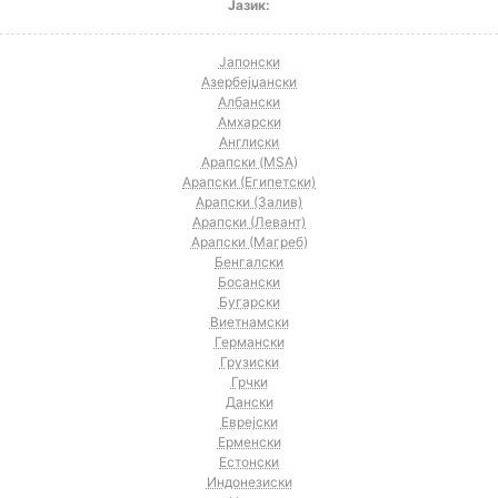
Јазик:
Јапонски
Азербејџански
Албански
Амхарски
Англиски
Арапски (MSA)
Арапски (Египетски)
Арапски (Залив)
Арапски (Левант)
Арапски (Магреб)
Бенгалски
Босански
Бугарски
Виетнамски
Германски
Грузиски
Грчки
Дански
Еврејски
Ерменски
Естонски
Индонезиски