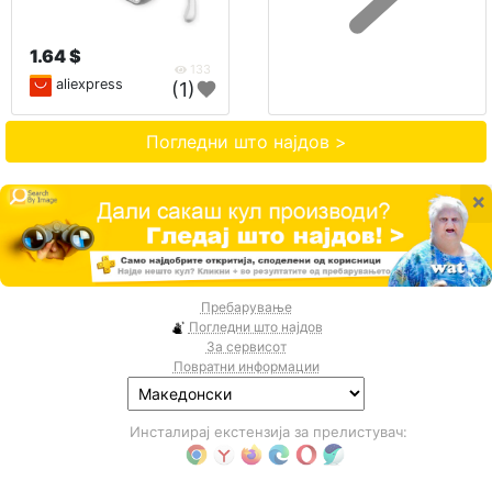
1.64 $
133
aliexpress
(1)
Погледни што најдов >
×
Пребарување
Погледни што најдов
За сервисот
Повратни информации
Инсталирај екстензија за прелистувач: