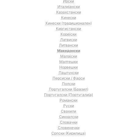
Ирски
Италијански
Казахстански
Кинески
Кинески (традиционален)
Киргистански
Корејски
Латвиски
Литвански
Македонски
Малајски
Малтешки
Норвешки
Паштунски
Персиски / Фарси
Полски
Португалски (Бразил)
Португалски (Португалија)
Романски
Руски
Свахили
Синхалски
Словачки
Словенечки
Српски (Кирилица)