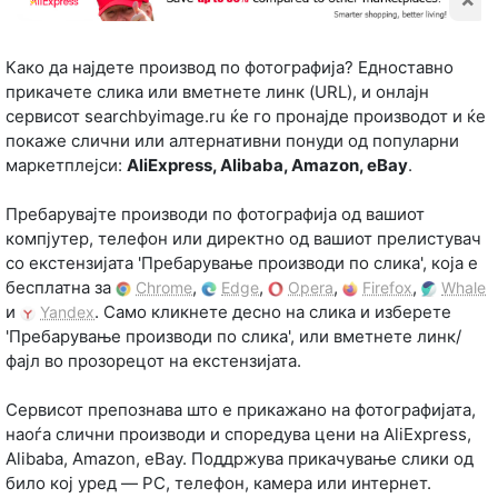
Како да најдете производ по фотографија? Едноставно
прикачете слика или вметнете линк (URL), и онлајн
сервисот searchbyimage.ru ќе го пронајде производот и ќе
покаже слични или алтернативни понуди од популарни
маркетплејси:
AliExpress, Alibaba, Amazon, eBay
.
Пребарувајте производи по фотографија од вашиот
компјутер, телефон или директно од вашиот прелистувач
со екстензијата 'Пребарување производи по слика', која е
бесплатна за
,
,
,
,
Chrome
Edge
Opera
Firefox
Whale
и
. Само кликнете десно на слика и изберете
Yandex
'Пребарување производи по слика', или вметнете линк/
фајл во прозорецот на екстензијата.
Сервисот препознава што е прикажано на фотографијата,
наоѓа слични производи и споредува цени на AliExpress,
Alibaba, Amazon, eBay. Поддржува прикачување слики од
било кој уред — PC, телефон, камера или интернет.