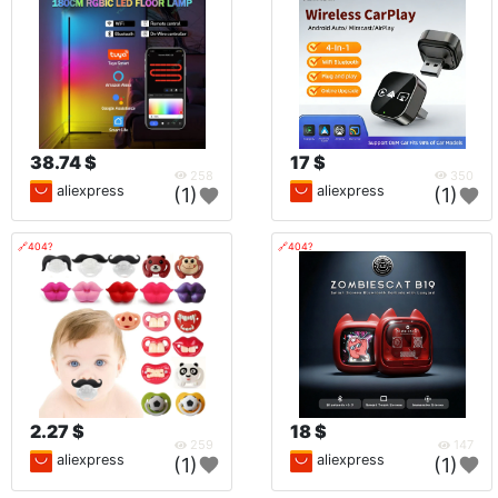
38.74 $
17 $
258
350
aliexpress
aliexpress
(1)
(1)
🔗404?
🔗404?
2.27 $
18 $
259
147
aliexpress
aliexpress
(1)
(1)