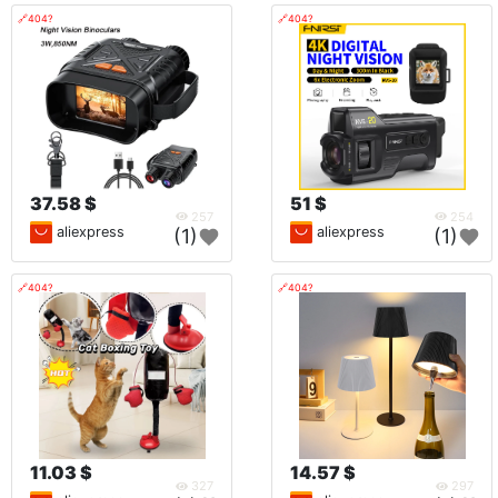
🔗404?
🔗404?
37.58 $
51 $
257
254
aliexpress
aliexpress
(1)
(1)
🔗404?
🔗404?
11.03 $
14.57 $
327
297