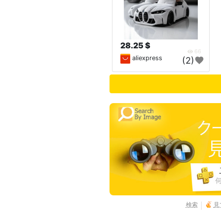
28.25 $
66
aliexpress
(2)
検索
見
|