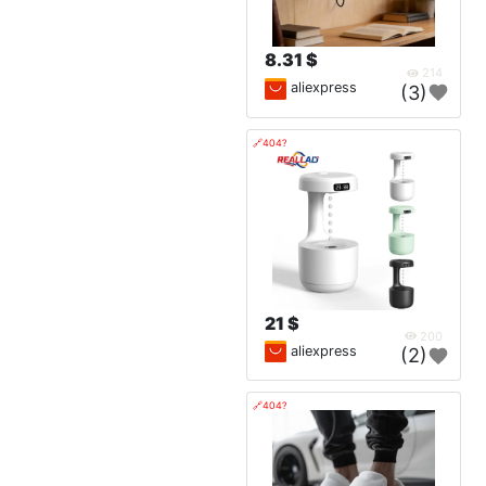
8.31 $
214
aliexpress
(3)
🔗404?
21 $
200
aliexpress
(2)
🔗404?