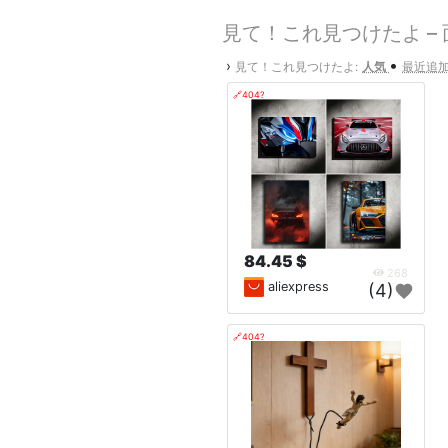
見て！これ見つけたよ –
•
›
見て！これ見つけたよ:
人気
最近追
🔗404?
84.45 $
268
aliexpress
(4)
🔗404?