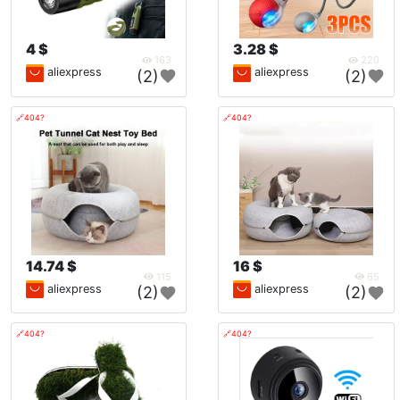
4 $
3.28 $
163
220
aliexpress
aliexpress
(2)
(2)
🔗404?
🔗404?
14.74 $
16 $
115
65
aliexpress
aliexpress
(2)
(2)
🔗404?
🔗404?