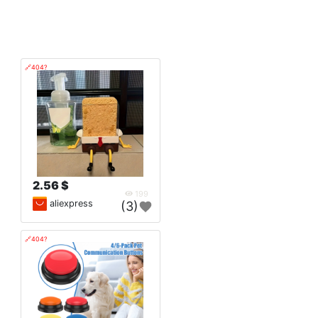
🔗404?
2.56 $
199
aliexpress
(3)
🔗404?