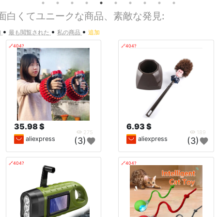
 面白くてユニークな商品、素敵な発見:
•
•
•
加
最も閲覧された
私の商品
追加
🔗404?
🔗404?
35.98 $
6.93 $
275
189
aliexpress
aliexpress
(3)
(3)
🔗404?
🔗404?