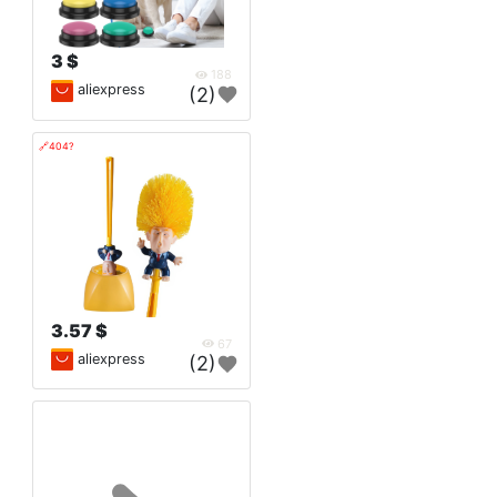
3 $
188
aliexpress
(2)
🔗404?
3.57 $
67
aliexpress
(2)