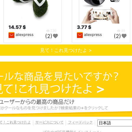
14.57 $
3.77 $
230
49
aliexpress
aliexpress
(2)
(2)
見て！これ見つけたよ >
て！これ見つけたよ
サービスについて
フィードバック
|
|
|