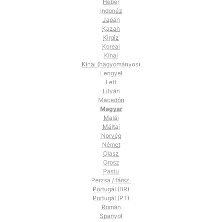
Héber
Indonéz
Japán
Kazah
Kirgiz
Koreai
Kínai
Kínai (hagyományos)
Lengyel
Lett
Litván
Macedón
Magyar
Maláj
Máltai
Norvég
Német
Olasz
Orosz
Pastu
Perzsa / fárszi
Portugál (BR)
Portugál (PT)
Román
Spanyol