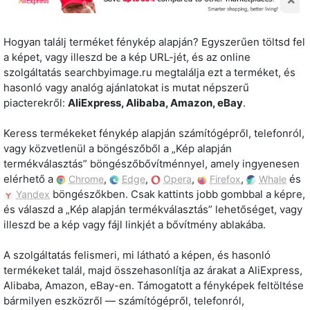
Hogyan találj terméket fénykép alapján? Egyszerűen töltsd fel
a képet, vagy illeszd be a kép URL-jét, és az online
szolgáltatás searchbyimage.ru megtalálja ezt a terméket, és
hasonló vagy analóg ajánlatokat is mutat népszerű
piacterekről:
AliExpress, Alibaba, Amazon, eBay
.
Keress termékeket fénykép alapján számítógépről, telefonról,
vagy közvetlenül a böngészőből a „Kép alapján
termékválasztás” böngészőbővítménnyel, amely ingyenesen
elérhető a
,
,
,
,
és
Chrome
Edge
Opera
Firefox
Whale
böngészőkben. Csak kattints jobb gombbal a képre,
Yandex
és válaszd a „Kép alapján termékválasztás” lehetőséget, vagy
illeszd be a kép vagy fájl linkjét a bővítmény ablakába.
A szolgáltatás felismeri, mi látható a képen, és hasonló
termékeket talál, majd összehasonlítja az árakat a AliExpress,
Alibaba, Amazon, eBay-en. Támogatott a fényképek feltöltése
bármilyen eszközről — számítógépről, telefonról,