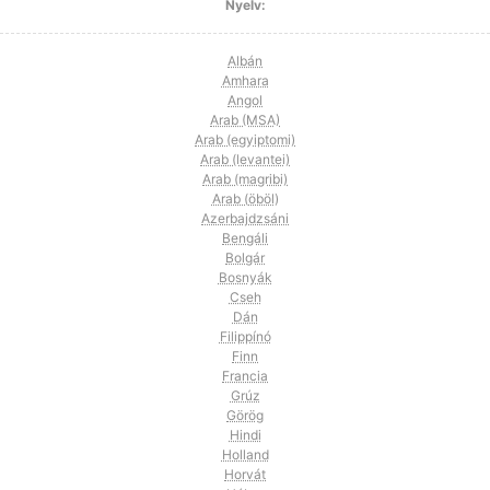
Nyelv:
Albán
Amhara
Angol
Arab (MSA)
Arab (egyiptomi)
Arab (levantei)
Arab (magribi)
Arab (öböl)
Azerbajdzsáni
Bengáli
Bolgár
Bosnyák
Cseh
Dán
Filippínó
Finn
Francia
Grúz
Görög
Hindi
Holland
Horvát