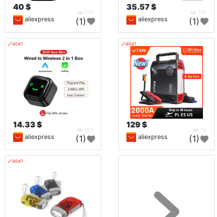
40 $
35.57 $
179
179
aliexpress
aliexpress
(1)
(1)
🔗404?
🔗404?
14.33 $
129 $
183
70
aliexpress
aliexpress
(1)
(1)
🔗404?