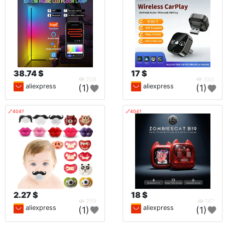
38.74 $
17 $
258
350
aliexpress
aliexpress
(1)
(1)
🔗404?
🔗404?
2.27 $
18 $
259
147
aliexpress
aliexpress
(1)
(1)