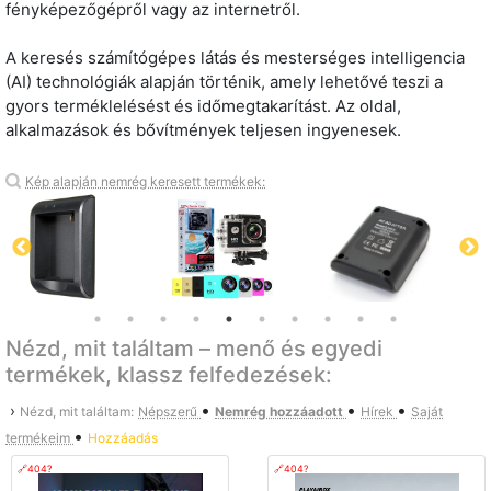
fényképezőgépről vagy az internetről.
A keresés számítógépes látás és mesterséges intelligencia
(AI) technológiák alapján történik, amely lehetővé teszi a
gyors terméklelésést és időmegtakarítást. Az oldal,
alkalmazások és bővítmények teljesen ingyenesek.
Kép alapján nemrég keresett termékek:
Nézd, mit találtam – menő és egyedi
termékek, klassz felfedezések:
•
•
•
›
Nézd, mit találtam:
Népszerű
Nemrég hozzáadott
Hírek
Saját
•
termékeim
Hozzáadás
🔗404?
🔗404?