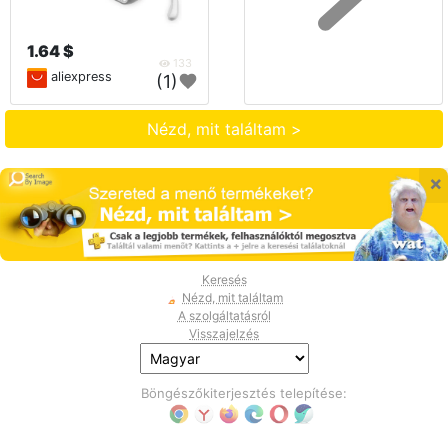
1.64 $
133
aliexpress
(1)
Nézd, mit találtam >
×
Keresés
Nézd, mit találtam
A szolgáltatásról
Visszajelzés
Böngészőkiterjesztés telepítése: