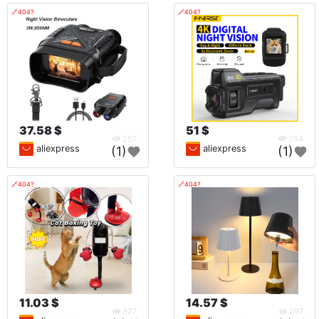
🔗404?
🔗404?
37.58 $
51 $
257
254
aliexpress
aliexpress
(1)
(1)
🔗404?
🔗404?
11.03 $
14.57 $
327
297