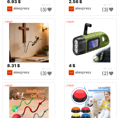
6.93 $
2.56 $
189
199
aliexpress
aliexpress
(3)
(3)
🔗404?
🔗404?
8.31 $
4 $
214
163
aliexpress
aliexpress
(3)
(2)
🔗404?
🔗404?