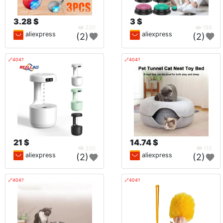
3.28 $
3 $
220
188
aliexpress
aliexpress
(2)
(2)
🔗404?
🔗404?
21 $
14.74 $
200
115
aliexpress
aliexpress
(2)
(2)
🔗404?
🔗404?