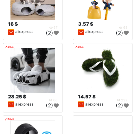
16 $
3.57 $
67
68
aliexpress
aliexpress
(2)
(2)
🔗404?
🔗404?
28.25 $
14.57 $
66
232
aliexpress
aliexpress
(2)
(2)
🔗404?