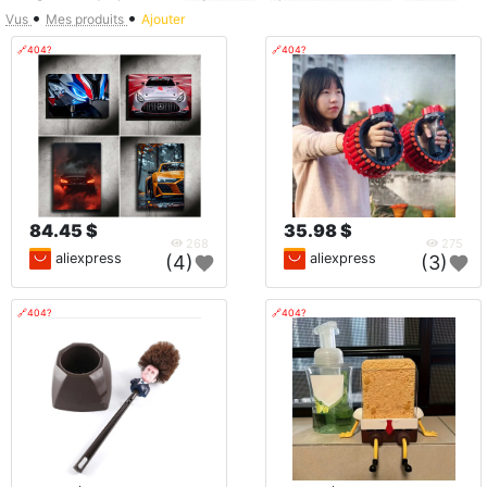
•
•
Vus
Mes produits
Ajouter
🔗404?
🔗404?
84.45 $
35.98 $
268
275
aliexpress
aliexpress
(4)
(3)
🔗404?
🔗404?