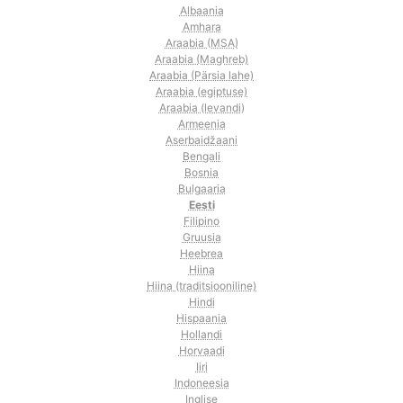
Albaania
Amhara
Araabia (MSA)
Araabia (Maghreb)
Araabia (Pärsia lahe)
Araabia (egiptuse)
Araabia (levandi)
Armeenia
Aserbaidžaani
Bengali
Bosnia
Bulgaaria
Eesti
Filipino
Gruusia
Heebrea
Hiina
Hiina (traditsiooniline)
Hindi
Hispaania
Hollandi
Horvaadi
Iiri
Indoneesia
Inglise