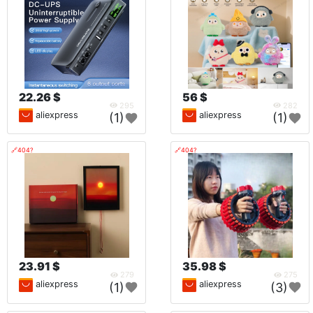
22.26 $
56 $
295
282
aliexpress
aliexpress
(1)
(1)
🔗404?
🔗404?
23.91 $
35.98 $
279
275
aliexpress
aliexpress
(1)
(3)