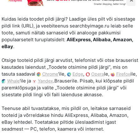
Kuidas leida toodet pildi järgi? Laadige üles pilt või sisestage
pildi link (URL), ja veebiteenus searchbyimage.ru leiab selle
toote, samuti näitab sarnaseid või analooge pakkumisi
populaarsetelt turuplatsidelt:
AliExpress, Alibaba, Amazon,
eBay
.
Otsige tooteid pildi järgi arvutist, telefonist või otse brauserist
kasutades laiendust „Toodete otsimine pildi järgi”, mis on
tasuta saadaval
'ile,
,
le,
ile,
Chrome
Edge
Opera
Firefox
'ile ja
.Brauserile. Piisab, kui klõpsate pildil
Whale
Yandex
paremklõpsuga ja valite „Toodete otsimine pildi järgi” või
sisestate pildi lingi või faili laienduse aknasse.
Teenuse abil tuvastatakse, mis pildil on, leitakse sarnaseid
tooteid ja võrreldakse hindu AliExpress, Alibaba, Amazon,
eBay lehtedel. Toetatakse piltide üleslaadimist igast
seadmest — PC, telefon, kaamera või internet.