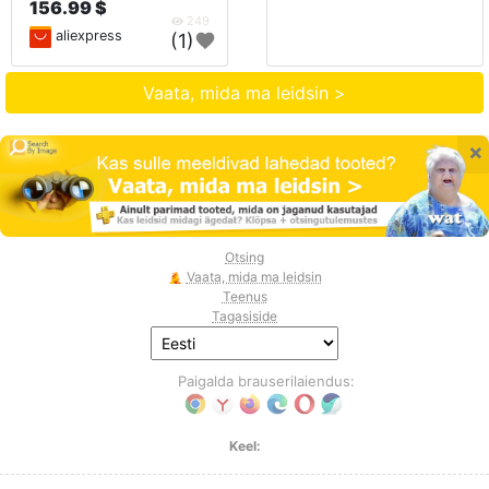
156.99 $
249
aliexpress
(1)
Vaata, mida ma leidsin >
×
Otsing
Vaata, mida ma leidsin
Teenus
Tagasiside
Paigalda brauserilaiendus:
Keel: