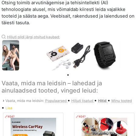
Otsing toimib arvutinägemise ja tehisintellekti (AI)
tehnoloogiate alusel, mis võimaldab kiiresti leida vajalikke
tooteid ja säästa aega. Veebisait, rakendused ja laiendused on
täiesti tasuta.
Hiljuti pildi järgi otsitud kaubad:
Vaata, mida ma leidsin – lahedad ja
ainulaadsed tooted, vinged leiud:
•
•
•
›
Vaata, mida ma leidsin:
Populaarsed
Hiljuti lisatud
Hitid
Minu tooted
•
Lisa
🔗404?
🔗404?