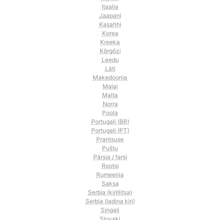
Itaalia
Jaapani
Kasahhi
Korea
Kreeka
Kõrgõzi
Leedu
Läti
Makedoonia
Malai
Malta
Norra
Poola
Portugali (BR)
Portugali (PT)
Prantsuse
Puštu
Pärsia / farsi
Rootsi
Rumeenia
Saksa
Serbia (kirillitsa)
Serbia (ladina kiri)
Singali
Slovaki