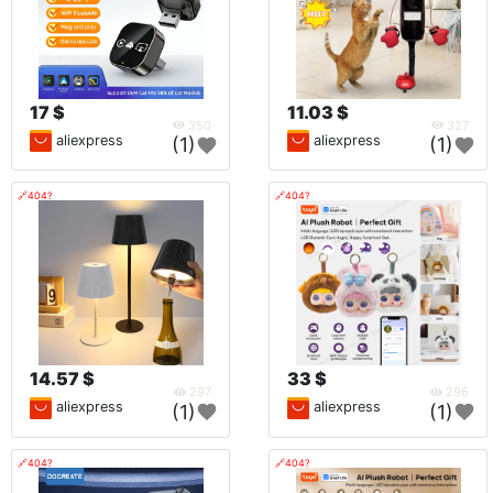
17 $
11.03 $
350
327
aliexpress
aliexpress
(1)
(1)
🔗404?
🔗404?
14.57 $
33 $
297
296
aliexpress
aliexpress
(1)
(1)
🔗404?
🔗404?