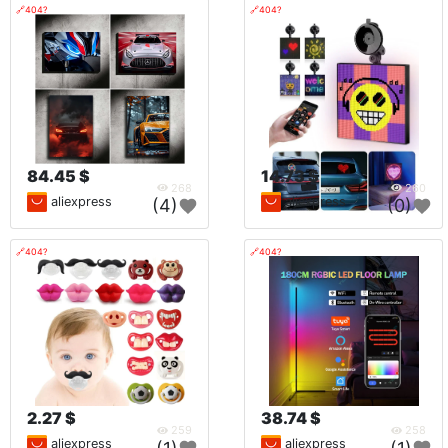
🔗404?
🔗404?
84.45 $
14.73 $
268
260
aliexpress
aliexpress
(4)
(0)
🔗404?
🔗404?
2.27 $
38.74 $
259
258
aliexpress
aliexpress