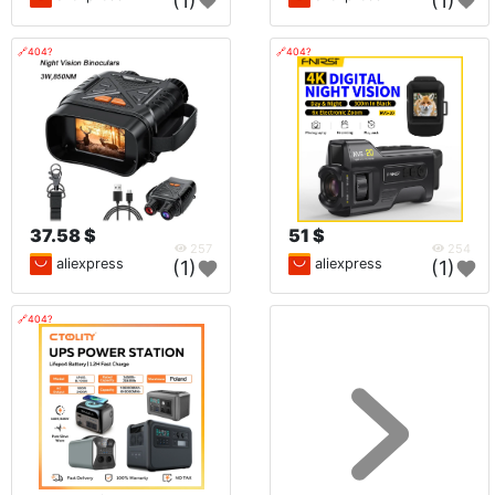
(1)
(1)
🔗404?
🔗404?
37.58 $
51 $
257
254
aliexpress
aliexpress
(1)
(1)
🔗404?