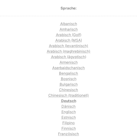
Sprache:
Albanisch
Amharisch
Arabisch (Golf)
Arabisch (MSA)
Arabisch (levantinisch)
Arabisch (maghrebinisch)
Arabisch (ägyptisch)
Armenisch
Aserbaidschanisch
Bengalisch
Bosnisch
Bulgarisch
Chinesisch
Chinesisch (traditionell)
Deutsch
Dänisch
Englisch
Estnisch
Filipino
Finnisch
Französisch