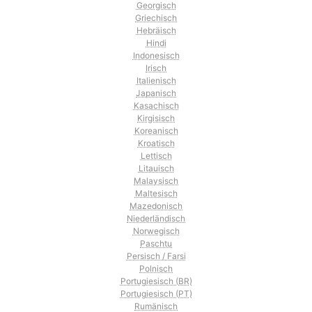
Georgisch
Griechisch
Hebräisch
Hindi
Indonesisch
Irisch
Italienisch
Japanisch
Kasachisch
Kirgisisch
Koreanisch
Kroatisch
Lettisch
Litauisch
Malaysisch
Maltesisch
Mazedonisch
Niederländisch
Norwegisch
Paschtu
Persisch / Farsi
Polnisch
Portugiesisch (BR)
Portugiesisch (PT)
Rumänisch