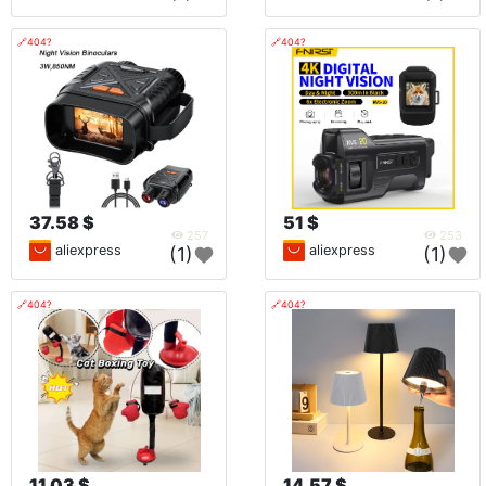
🔗404?
🔗404?
37.58 $
51 $
257
253
aliexpress
aliexpress
(1)
(1)
🔗404?
🔗404?
11.03 $
14.57 $