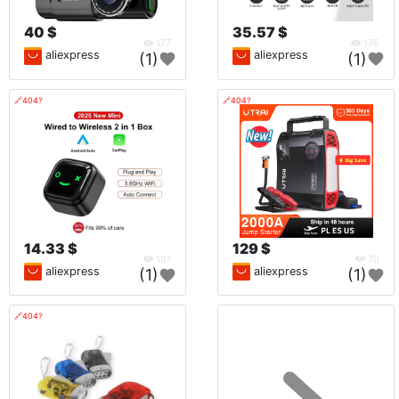
40 $
35.57 $
177
176
aliexpress
aliexpress
(1)
(1)
🔗404?
🔗404?
14.33 $
129 $
181
70
aliexpress
aliexpress
(1)
(1)
🔗404?