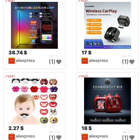
🔗404?
🔗404?
38.74 $
17 $
257
349
aliexpress
aliexpress
(1)
(1)
🔗404?
🔗404?
2.27 $
18 $
259
147
aliexpress
aliexpress
(1)
(1)