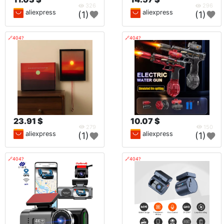
326
296
aliexpress
aliexpress
(1)
(1)
🔗404?
🔗404?
23.91 $
10.07 $
279
150
aliexpress
aliexpress
(1)
(1)
🔗404?
🔗404?