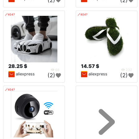
(2)
(2)
🔗404?
🔗404?
28.25 $
14.57 $
66
232
aliexpress
aliexpress
(2)
(2)
🔗404?