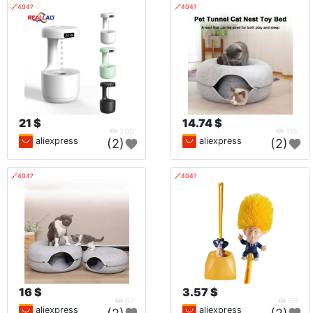
🔗404?
🔗404?
21 $
14.74 $
200
115
aliexpress
aliexpress
(2)
(2)
🔗404?
🔗404?
16 $
3.57 $
67
68
aliexpress
aliexpress