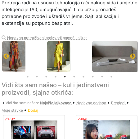
Pretraga radi na osnovu tehnologija računalnog vida i umjetne
inteligencije (AI), omogućavajući ti da brzo pronađeš
potrebne proizvode i uštediš vrijeme. Sajt, aplikacije i
ekstenzije su potpuno besplatni.
Nedavno pretraživani proizvodi pomoću slike:
Vidi šta sam našao – kul i jedinstveni
proizvodi, sjajna otkrića:
•
•
•
›
Vidi šta sam našao:
Najviše lajkovano
Nedavno dodano
Pregledi
•
Moje stavke
Dodaj
🔗404?
🔗404?