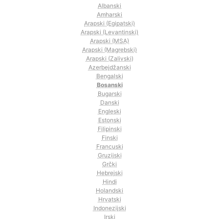
Albanski
Amharski
Arapski (Egipatski)
Arapski (Levantinski)
Arapski (MSA)
Arapski (Magrebski)
Arapski (Zalivski)
Azerbejdžanski
Bengalski
Bosanski
Bugarski
Danski
Engleski
Estonski
Filipinski
Finski
Francuski
Gruzijski
Grčki
Hebrejski
Hindi
Holandski
Hrvatski
Indonezijski
Irski