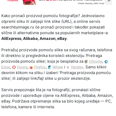
Kako pronaći proizvod pomoću fotografije? Jednostavno
otpremi sliku ili zalijepi link slike (URL), a online servis
searchbyimage.ru će pronaći proizvod i također pokazati
slične ili alternativne ponude sa popularnih marketplace-a:
AliExpress, Alibaba, Amazon, eBay
.
Pretražuj proizvode pomoću slike sa svog računara, telefona
ili direktno iz preglednika koristeći ekstenziju 'Pretraga
proizvoda pomoću slike', koja je besplatna za
,
Chrome
,
,
,
i
. Samo klikni
Edge
Opera
Firefox
Whale
Yandex
desnim klikom na sliku i izaberi 'Pretraga proizvoda pomoću
slike', ili zalijepi link/fajl slike u prozor ekstenzije.
Servis prepoznaje šta je na fotografiji, pronalazi slične
proizvode i upoređuje cijene na AliExpress, Alibaba, Amazon,
eBay. Podržava otpremanje slika sa bilo kojeg uređaja — PC,
telefona, kamere ili interneta.