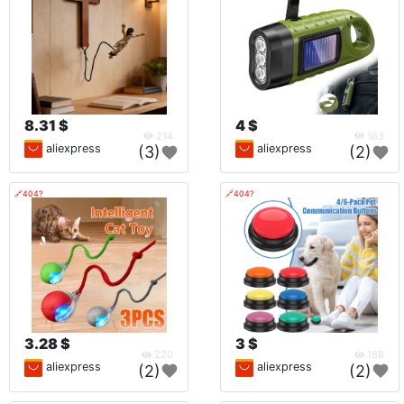
8.31 $
4 $
214
163
aliexpress
aliexpress
(3)
(2)
🔗404?
🔗404?
3.28 $
3 $
220
188
aliexpress
aliexpress
(2)
(2)