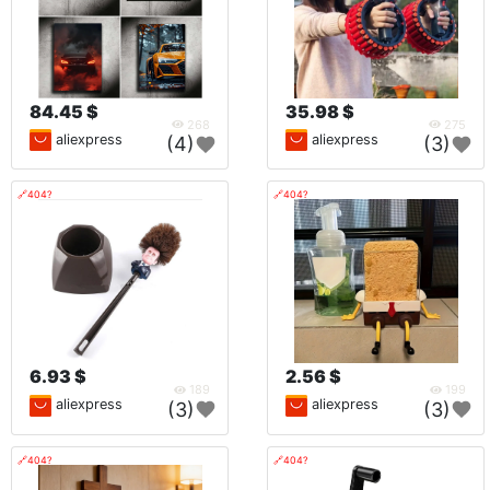
84.45 $
35.98 $
268
275
aliexpress
aliexpress
(4)
(3)
🔗404?
🔗404?
6.93 $
2.56 $
189
199
aliexpress
aliexpress
(3)
(3)
🔗404?
🔗404?