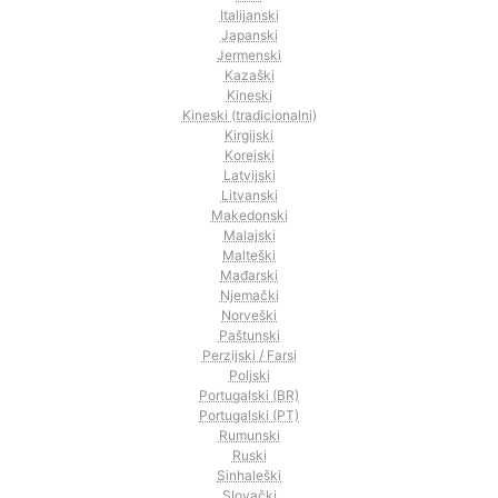
Italijanski
Japanski
Jermenski
Kazaški
Kineski
Kineski (tradicionalni)
Kirgijski
Korejski
Latvijski
Litvanski
Makedonski
Malajski
Malteški
Mađarski
Njemački
Norveški
Paštunski
Perzijski / Farsi
Poljski
Portugalski (BR)
Portugalski (PT)
Rumunski
Ruski
Sinhaleški
Slovački