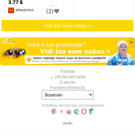
3.77 $
51
aliexpress
(2)
Vidi šta sam našao >
×
Pretraga
Vidi šta sam našao
O servisu
Povratne informacije
Instaliraj ekstenziju za preglednik:
Jezik: