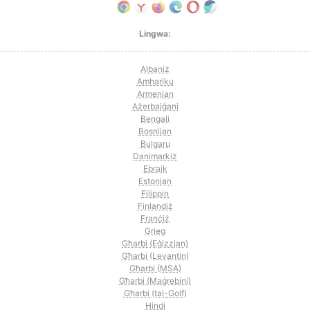
Lingwa:
Albaniż
Amhariku
Armenjan
Ażerbajġani
Bengali
Bosnijan
Bulgaru
Danimarkiż
Ebrajk
Estonjan
Filippin
Finlandiż
Franċiż
Grieg
Għarbi (Eġizzjan)
Għarbi (Levantin)
Għarbi (MSA)
Għarbi (Maġrebini)
Għarbi (tal-Golf)
Hindi