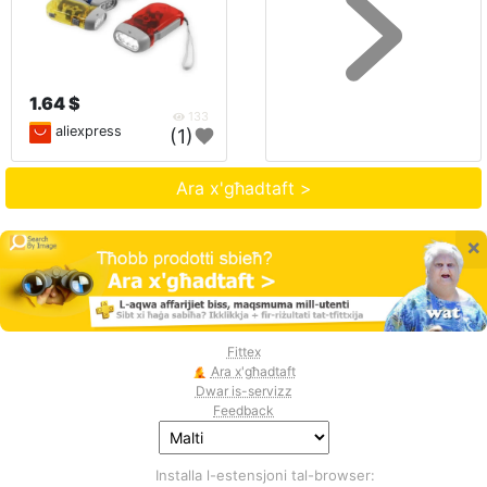
1.64 $
133
aliexpress
(1)
Ara x'għadtaft >
×
Fittex
Ara x'għadtaft
Dwar is-servizz
Feedback
Installa l-estensjoni tal-browser: