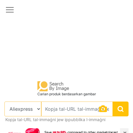
Carian produk berdasarkan gambar
Kopja tal-URL tal-immaġni jew ippubblika l-immaġni
×