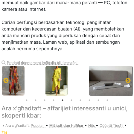
memuat naik gambar dari mana-mana peranti — PC, telefon,
kamera atau internet.
Carian berfungsi berdasarkan teknologi penglihatan
komputer dan kecerdasan buatan (AI), yang membolehkan
anda mencari produk yang diperlukan dengan cepat dan
menjimatkan masa. Laman web, aplikasi dan sambungan
adalah percuma sepenuhnya.
Prodotti riċentament imfittxija bill-immaġni:
Ara x'għadtaft – affarijiet interessanti u uniċi,
skoperti kbar:
•
•
•
•
›
Ara x'għadtaft:
Popolari
Miżjudt dan l-aħħar
Hits
Oġġetti Tiegħi
Żid