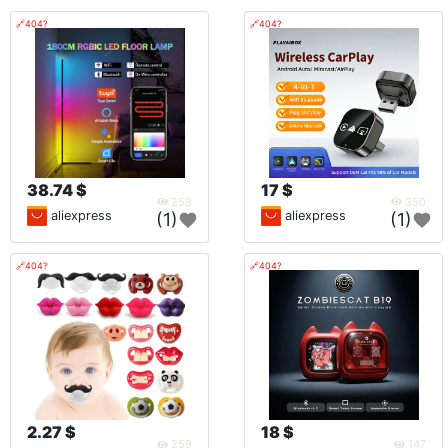
🔗404?
🔗404?
38.74 $
17 $
258
350
aliexpress
aliexpress
(1)
(1)
🔗404?
🔗404?
2.27 $
18 $
259
147