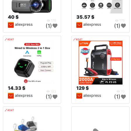
40 $
35.57 $
179
179
aliexpress
aliexpress
(1)
(1)
🔗404?
🔗404?
14.33 $
129 $
183
70
aliexpress
aliexpress
(1)
(1)
🔗404?