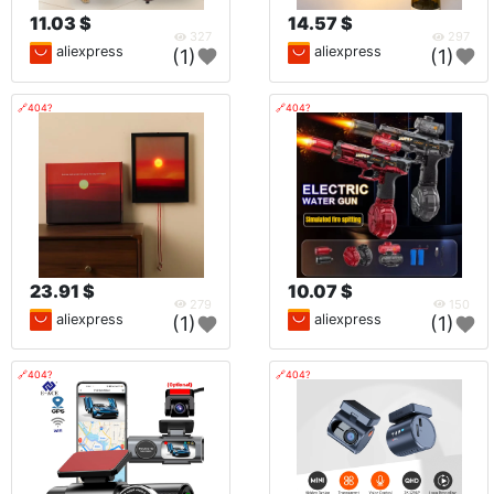
11.03 $
14.57 $
327
297
aliexpress
aliexpress
(1)
(1)
🔗404?
🔗404?
23.91 $
10.07 $
279
150
aliexpress
aliexpress
(1)
(1)
🔗404?
🔗404?