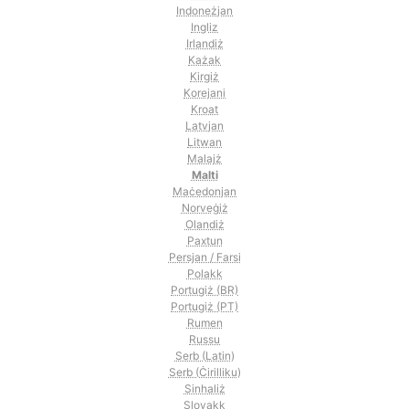
Indoneżjan
Ingliz
Irlandiż
Każak
Kirgiż
Korejani
Kroat
Latvjan
Litwan
Malajż
Malti
Maċedonjan
Norveġiż
Olandiż
Paxtun
Persjan / Farsi
Polakk
Portugiż (BR)
Portugiż (PT)
Rumen
Russu
Serb (Latin)
Serb (Ċirilliku)
Sinhaliż
Slovakk