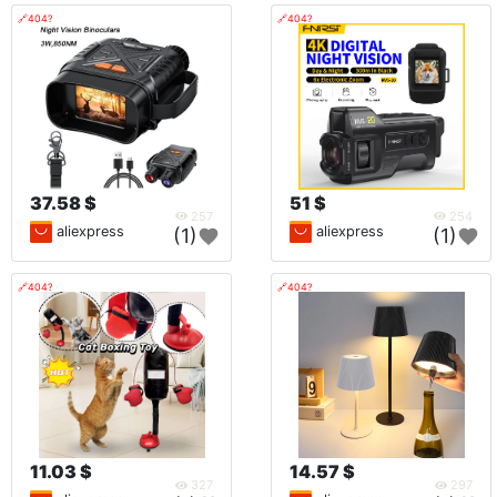
🔗404?
🔗404?
37.58 $
51 $
257
254
aliexpress
aliexpress
(1)
(1)
🔗404?
🔗404?
11.03 $
14.57 $
327
297