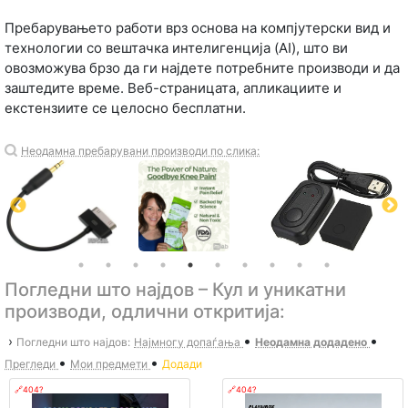
Пребарувањето работи врз основа на компјутерски вид и
технологии со вештачка интелигенција (AI), што ви
овозможува брзо да ги најдете потребните производи и да
заштедите време. Веб-страницата, апликациите и
екстензиите се целосно бесплатни.
Неодамна пребарувани производи по слика:
Погледни што најдов – Кул и уникатни
производи, одлични откритија:
•
•
›
Погледни што најдов:
Најмногу допаѓања
Неодамна додадено
•
•
Прегледи
Мои предмети
Додади
🔗404?
🔗404?