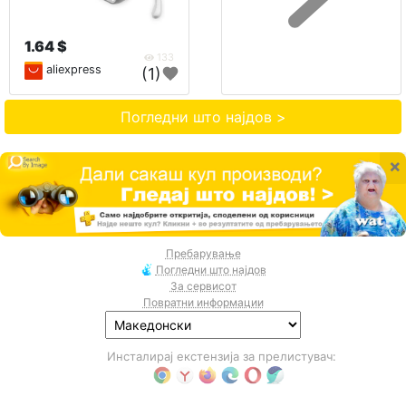
1.64 $
133
aliexpress
(1)
Погледни што најдов >
×
Пребарување
Погледни што најдов
За сервисот
Повратни информации
Инсталирај екстензија за прелистувач: