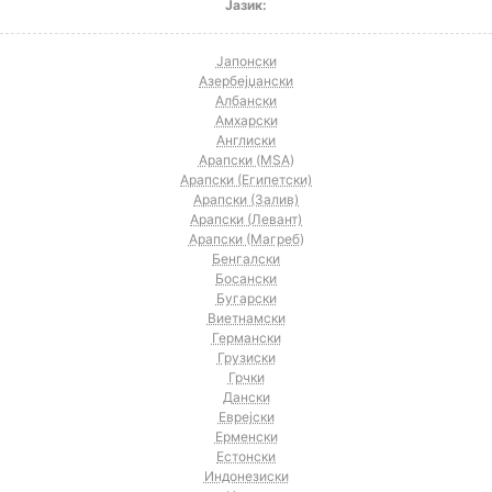
Јазик:
Јапонски
Азербејџански
Албански
Амхарски
Англиски
Арапски (MSA)
Арапски (Египетски)
Арапски (Залив)
Арапски (Левант)
Арапски (Магреб)
Бенгалски
Босански
Бугарски
Виетнамски
Германски
Грузиски
Грчки
Дански
Еврејски
Ерменски
Естонски
Индонезиски