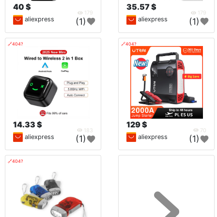
40 $
35.57 $
179
179
aliexpress
aliexpress
(1)
(1)
🔗404?
🔗404?
14.33 $
129 $
183
70
aliexpress
aliexpress
(1)
(1)
🔗404?