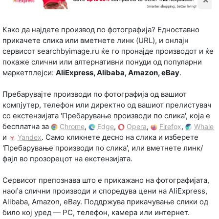
Како да најдете производ по фотографија? Едноставно
прикачете слика или вметнете линк (URL), и онлајн
сервисот searchbyimage.ru ќе го пронајде производот и ќе
покаже слични или алтернативни понуди од популарни
маркетплејси:
AliExpress, Alibaba, Amazon, eBay
.
Пребарувајте производи по фотографија од вашиот
компјутер, телефон или директно од вашиот прелистувач
со екстензијата 'Пребарување производи по слика', која е
бесплатна за
,
,
,
,
Chrome
Edge
Opera
Firefox
Whale
и
. Само кликнете десно на слика и изберете
Yandex
'Пребарување производи по слика', или вметнете линк/
фајл во прозорецот на екстензијата.
Сервисот препознава што е прикажано на фотографијата,
наоѓа слични производи и споредува цени на AliExpress,
Alibaba, Amazon, eBay. Поддржува прикачување слики од
било кој уред — PC, телефон, камера или интернет.