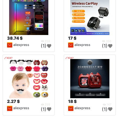
38.74 $
17 $
258
350
aliexpress
aliexpress
(1)
(1)
🔗404?
🔗404?
2.27 $
18 $
259
147
aliexpress
aliexpress
(1)
(1)