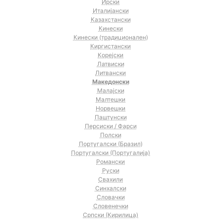
Ирски
Италијански
Казахстански
Кинески
Кинески (традиционален)
Киргистански
Корејски
Латвиски
Литвански
Македонски
Малајски
Малтешки
Норвешки
Паштунски
Персиски / Фарси
Полски
Португалски (Бразил)
Португалски (Португалија)
Романски
Руски
Свахили
Синхалски
Словачки
Словенечки
Српски (Кирилица)